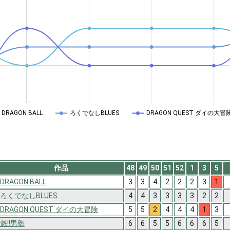
DRAGON BALL
ろくでなしBLUES
DRAGON QUEST ダイの大冒
作品
48
49
50
51
52
1
3
5
DRAGON BALL
3
3
4
2
2
2
3
1
ろくでなしBLUES
4
4
3
3
3
3
2
2
DRAGON QUEST ダイの大冒険
5
5
2
4
4
4
1
3
魁!!男塾
6
6
5
5
6
6
6
5