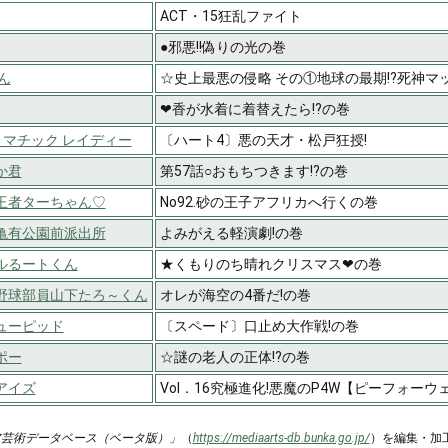
ACT・15狂乱ファイト
●邪悪!!偽りの光の巻
ん
☆史上最悪の侵略 その①地球の最期!?死神マッ
❤香が水着に着替えたら!?の巻
ートマチック レイディー
〔ハート4〕悪の天才・松戸狂授!
か君
第57話○おもちつきます!?の巻
王者ターちゃん♡
No92.砂の王子アフリカへ行くの巻
亀有公園前派出所
よみがえる軽演劇!の巻
ルるートくん
★くもりのち晴れクリスマス❤の巻
野球部員山下たろ～くん
オレが海空の4番だ!の巻
ューピッド
〔スペード〕口止め大作戦!の巻
ポー
☆謎の老人の正体!?の巻
アイズ
Vol．16究極進化!悪魔のP4W【ピーフォーウェ
ア芸術データベース（ベータ版）」
（
https://mediaarts-db.bunka.go.jp/
）を編集・加