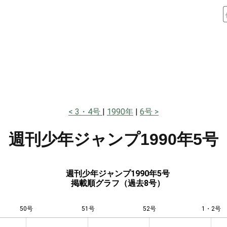
3・4号
1990年
6号
週刊少年ジャンプ
1990年5号
週刊少年ジャンプ1990年5号
掲載順グラフ（過去8号）
50号
51号
L
52号
1・2号