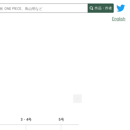
作品・作者
English
...
3・4号
5号