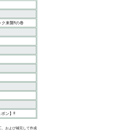
ク来襲!!の巻
ポン】!!
工、および補完して作成