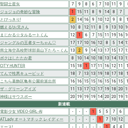
聖闘士星矢
7
9
8
6
7
10
11
9
ジョジョの奇妙な冒険
1
15
11
8
9
14
8
7
とびっきり!
2
14
16
9
10
12
9
8
燃える!お兄さん
10
8
12
11
8
9
13
10
1
まじかる☆タルるートくん
12
1
6
7
15
11
19
16
1
ジャングルの王者ターちゃん♡
17
17
10
16
12
8
5
14
1
県立海空高校野球部員山下たろ～くん
13
2
9
14
13
17
15
17
1
ボクはしたたか君
8
10
14
10
18
13
14
13
1
CITY HUNTER
15
18
1
17
11
16
12
11
てんで性悪キューピッド
18
7
13
13
19
18
17
18
こちら葛飾区亀有公園前派出所
16
16
15
15
16
15
16
15
ザ・グリーンアイズ
11
13
17
12
17
19
18
20
1
神様はサウスポー
20
19
19
19
14
20
20
19
1
新連載
電影少女 VIDEO-GIRL-AI
-
-
-
1
5
5
7
6
ATLady オートマチック レイディー
-
-
-
-
1
7
10
12
エース!
-
-
-
-
-
1
4
4