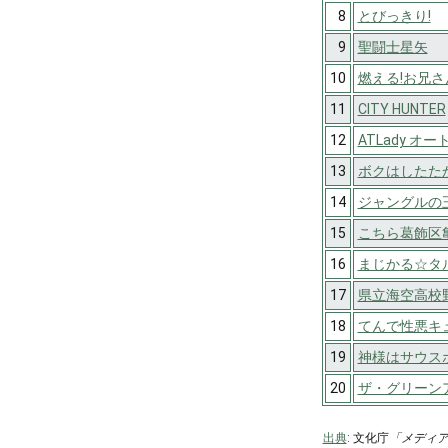
8
とびっきり!
9
聖闘士星矢
10
燃える!お兄さ
11
CITY HUNTER
12
ATLady オ
13
ボクはしたた
14
ジャングルの
15
こちら葛飾区
16
まじかる☆タ
17
県立海空高校
18
てんで性悪キ
19
神様はサウス
20
ザ・グリーン
出典
: 文化庁
「メディ