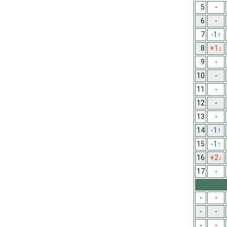
5
-
6
-
7
-1
↑
8
+1
↓
9
-
10
-
11
-
12
-
13
-
14
-1
↑
15
-1
↑
16
+2
↓
17
-
-
-
-
-
-
-