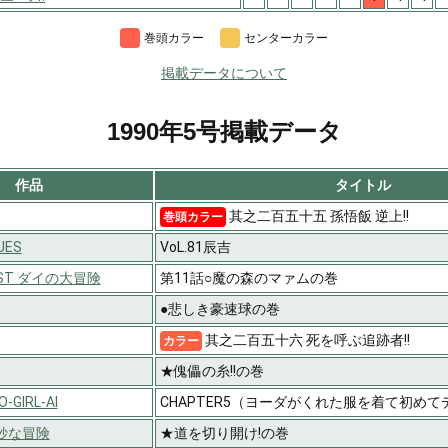
巻頭カラー
センターカラー
掲載データについて
1990年5号掲載データ
作品
タイトル
其之二百五十五 孫悟飯 逆上!!
巻頭カラー
ES
VoL.81辰吉
EST ダイの大冒険
第11話○魔の森のマァムの巻
●悲しき豪速球の巻
其之二百五十六 死を呼ぶ追跡者!!
カラー
★傀儡の糸!!の巻
GIRL-AI
CHAPTER5（ヨーダがくれた服を着て初め
妙な冒険
★道を切り開け!の巻