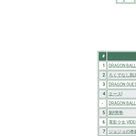
#
1
DRAGON BALL
2
ろくでなしBLU
3
DRAGON QU
4
エース!
-
DRAGON BALL
5
魁!!男塾
6
電影少女 VIDEO-
7
ジョジョの奇