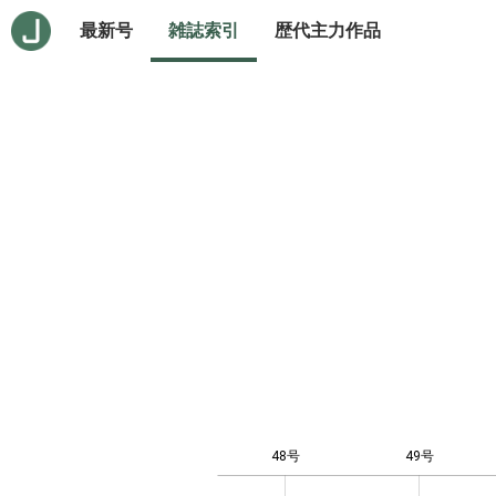
最新号
雑誌索引
歴代主力作品
48号
49号
-0.5
0.5
1.5
2.5
-4
-2
0
1
3
7
8