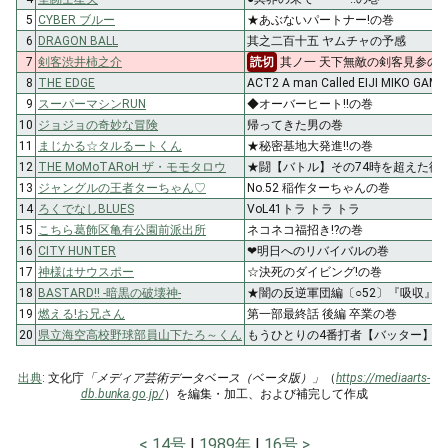
5
CYBER ブルー
★あぶないパートナー!の巻
6
DRAGON BALL
其之二百十五 ヤムチャの予感
7
剣客渋井柿之介
読切
其ノ一 天下無敵の剣客見参の
8
THE EDGE
ACT2 A man Called EIJI MIK
9
スーパーマシンRUN
◆オーバーヒート!!の巻
10
ジョジョの奇妙な冒険
帰ってきた男の巻
11
まじかる☆タルるートくん
★秘密基地大発進!!の巻
12
THE MoMoTARoH ザ・モモタロウ
★闘【バトル】その74時を超えた復讐
13
ジャングルの王者ターちゃん♡
No.52 稲作ターちゃんの巻
14
ろくでなしBLUES
VoL41トラ トラ トラ
15
こちら葛飾区亀有公園前派出所
ネコネコ福招き!?の巻
16
CITY HUNTER
❤明日へのリバイバルの巻
17
神様はサウスポー
☆決死のダイビング!の巻
18
BASTARD!! -暗黒の破壊神-
★闇の反逆軍団編〔○52〕『吸収』
19
燃える!お兄さん
第一部最終話 後編 卒業の巻
20
県立海空高校野球部員山下たろ～くん
もうひとりの4番打者【バッター】の
出典
: 文化庁
「メディア芸術データベース（ベータ版）」
（
https://mediaarts-
db.bunka.go.jp/
）を編集・加工、および補完して作成
14号
1989年
16号