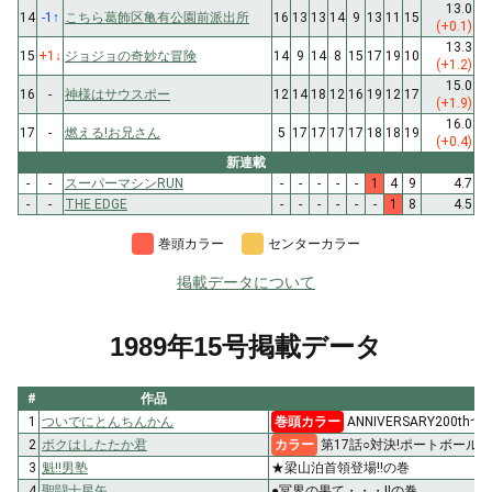
13.0
14
-1
↑
こちら葛飾区亀有公園前派出所
16
13
13
14
9
13
11
15
(+0.1)
13.3
15
+1
↓
ジョジョの奇妙な冒険
14
9
14
8
15
17
19
10
(+1.2)
15.0
16
-
神様はサウスポー
12
14
18
12
16
19
12
17
(+1.9)
16.0
17
-
燃える!お兄さん
5
17
17
17
17
18
18
19
(+0.4)
新連載
-
-
スーパーマシンRUN
-
-
-
-
-
1
4
9
4.7
-
-
THE EDGE
-
-
-
-
-
-
1
8
4.5
巻頭カラー
センターカラー
掲載データについて
1989年15号掲載データ
#
作品
1
ついでにとんちんかん
巻頭カラー
ANNIVERSARY200
2
ボクはしたたか君
カラー
第17話○対決!ポートボールの
3
魁!!男塾
★梁山泊首領登場!!の巻
4
聖闘士星矢
●冥界の果て・・・!!の巻