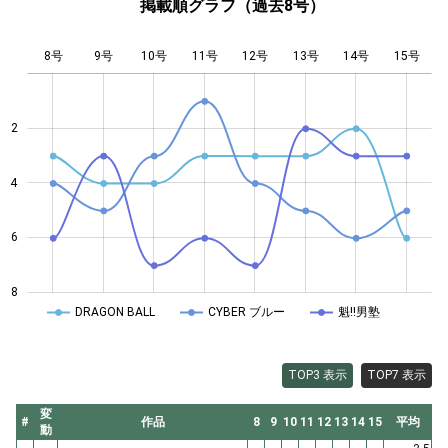
掲載順グラフ（過去8号）
8号
9号
10号
11号
L
12号
13号
14号
15号
2
4
4
6
8
DRAGON BALL
CYBER ブルー
魁!!男塾
TOP3 表示
TOP7 表示
変
#
作品
8
9
10
11
12
13
14
15
平均
動