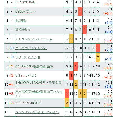
3.5
1
-
DRAGON BALL
3
4
4
3
3
3
2
6
(+0.4)
4.1
2
-
CYBER ブルー
4
5
3
1
4
5
6
5
(+0.1)
4.6
3
-
魁!!男塾
6
3
7
6
7
2
3
3
(-0.4)
5.4
4
-
聖闘士星矢
7
6
6
4
1
10
5
4
(-0.6)
9.0
5
-
まじかる☆タルるートくん
13
2
8
7
6
12
13
11
(+0.5)
9.1
6
-6
↑
ついでにとんちんかん
17
8
10
10
11
8
8
1
(-2.0)
9.3
7
-3
↑
ボクはしたたか君
10
7
9
11
10
16
9
2
(-1.2)
9.8
8
+1
↓
BASTARD!! -暗黒の破壊神-
9
16
1
16
5
6
7
18
(+0.9)
9.8
9
+3
↓
CITY HUNTER
8
1
11
5
8
14
15
16
(+1.0)
THE MoMoTARoH ザ・モモタロ
10.1
10
+1
↓
11
12
2
13
13
4
14
12
ウ
(-0.2)
県立海空高校野球部員山下たろ～
10.5
11
+3
↓
1
19
12
2
2
11
17
20
くん
(+0.6)
11.1
12
+1
↓
ろくでなしBLUES
2
11
16
9
12
15
10
14
(+0.5)
12.5
13
-
ジャングルの王者ターちゃん♡
15
15
5
15
14
7
16
13
(+1.0)