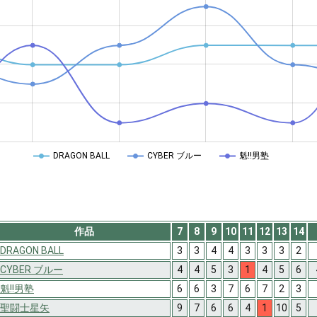
DRAGON BALL
CYBER ブルー
魁!!男塾
作品
7
8
9
10
11
12
13
14
DRAGON BALL
3
3
4
4
3
3
3
2
CYBER ブルー
4
4
5
3
1
4
5
6
魁!!男塾
6
6
3
7
6
7
2
3
聖闘士星矢
9
7
6
6
4
1
10
5