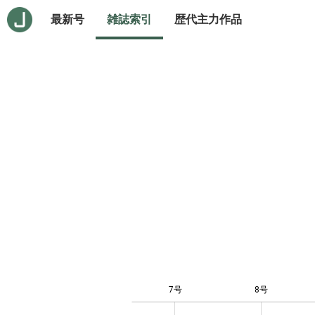
最新号
雑誌索引
歴代主力作品
7号
8号
10
-4
-2
-1
0
1
3
5