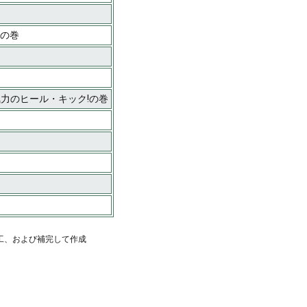
?の巻
気力のヒール・キック!の巻
工、および補完して作成