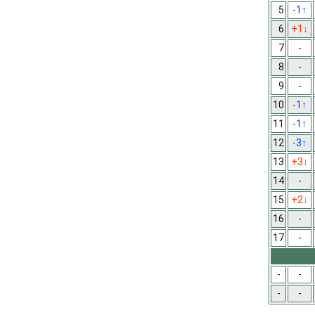
5
-1
↑
6
+1
↓
7
-
8
-
9
-
10
-1
↑
11
-1
↑
12
-3
↑
13
+3
↓
14
-
15
+2
↓
16
-
17
-
-
-
-
-