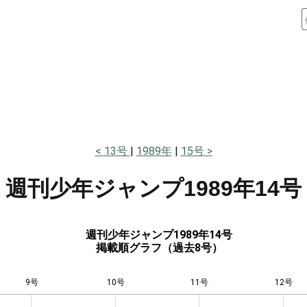
13号
1989年
15号
週刊少年ジャンプ
1989年14号
週刊少年ジャンプ1989年14号
掲載順グラフ（過去8号）
9号
10号
L
11号
12号