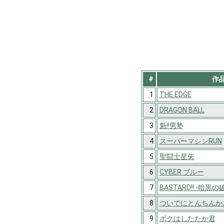
#
作
1
THE EDGE
2
DRAGON BALL
3
魁!!男塾
4
スーパーマシンRUN
5
聖闘士星矢
6
CYBER ブルー
7
BASTARD!! -暗黒の
8
ついでにとんちんか
9
ボクはしたたか君