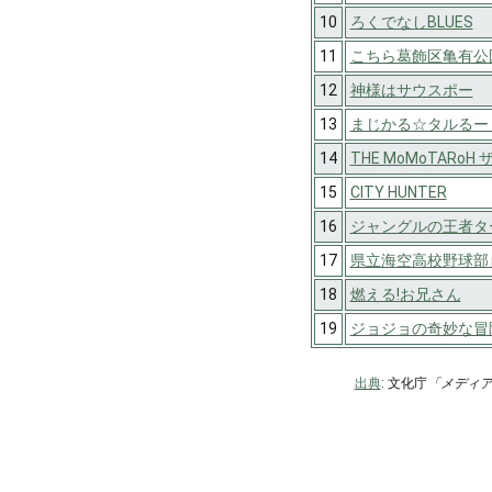
10
ろくでなしBLUES
11
こちら葛飾区亀有公
12
神様はサウスポー
13
まじかる☆タルるー
14
THE MoMoTARo
15
CITY HUNTER
16
ジャングルの王者タ
17
県立海空高校野球部
18
燃える!お兄さん
19
ジョジョの奇妙な冒
出典
: 文化庁
「メディ