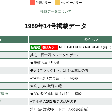
巻頭カラー
センターカラー
掲載データについて
1989年14号掲載データ
品
タイトル
ACT 1 ALLGUNS ARE READY(
新連載
巻頭カラー
其之二百十四 ベジータのゲーム
★筆頭の重さ!!の巻
◆B【ブラック】・ポルシェ軍団の巻
●243年ぶりの再会・・・!!の巻
★哀しみの銃弾!の巻
破壊神-
★闇の反逆軍団編〔○51〕「指輪」
ん
●アホその202 狼男の恋❤の巻
第16話○対決!ポートボールの巻(前編)