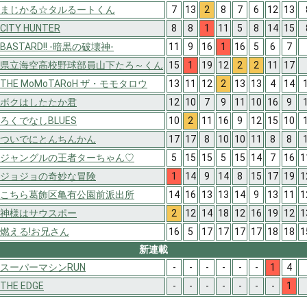
まじかる☆タルるートくん
7
13
2
8
7
6
12
13
CITY HUNTER
8
8
1
11
5
8
14
15
BASTARD!! -暗黒の破壊神-
11
9
16
1
16
5
6
7
県立海空高校野球部員山下たろ～くん
15
1
19
12
2
2
11
17
THE MoMoTARoH ザ・モモタロウ
13
11
12
2
13
13
4
14
ボクはしたたか君
12
10
7
9
11
10
16
9
ろくでなしBLUES
10
2
11
16
9
12
15
10
ついでにとんちんかん
17
17
8
10
10
11
8
8
ジャングルの王者ターちゃん♡
5
15
15
5
15
14
7
16
1
ジョジョの奇妙な冒険
1
14
9
14
8
15
17
19
1
こちら葛飾区亀有公園前派出所
14
16
13
13
14
9
13
11
1
神様はサウスポー
2
12
14
18
12
16
19
12
1
燃える!お兄さん
16
5
17
17
17
17
18
18
1
新連載
スーパーマシンRUN
-
-
-
-
-
-
1
4
THE EDGE
-
-
-
-
-
-
-
1