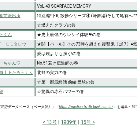
VoL.40 SCARFACE MEMORY
園前派出所
特別編!!下町散歩シリーズ④:(帰郷編)そして亀有へ?
☆燃えたクラブの巻
トくん
★史上最強のウレシイ体験❤の巻
H ザ・モモタロウ
★闘【バトル】その73時を超えた復讐鬼〔□17〕●
愛は銃よりも強く!の巻
ーちゃん♡
No.51若き伝道師の巻
員山下たろ～くん
北野の実力の巻
☆第一部最終話 前編 受験の巻
険
☆驚異の赤石パワーの巻
ア芸術データベース（ベータ版）」
（
https://mediaarts-db.bunka.go.jp/
）を編集・加
13号
1989年
15号