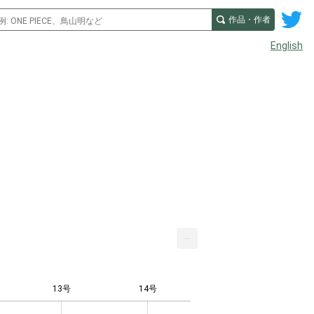
作品・作者
English
...
13号
14号