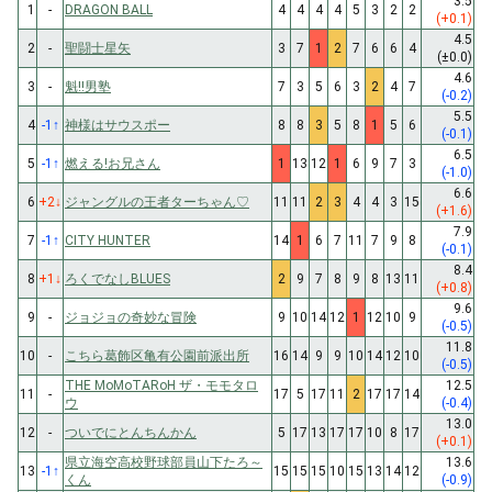
3.5
1
-
DRAGON BALL
4
4
4
4
5
3
2
2
(+0.1)
4.5
2
-
聖闘士星矢
3
7
1
2
7
6
6
4
(±0.0)
4.6
3
-
魁!!男塾
7
3
5
6
3
2
4
7
(-0.2)
5.5
4
-1
↑
神様はサウスポー
8
8
3
5
8
1
5
6
(-0.1)
6.5
5
-1
↑
燃える!お兄さん
1
13
12
1
6
9
7
3
(-1.0)
6.6
6
+2
↓
ジャングルの王者ターちゃん♡
11
11
2
3
4
4
3
15
(+1.6)
7.9
7
-1
↑
CITY HUNTER
14
1
6
7
11
7
9
8
(-0.1)
8.4
8
+1
↓
ろくでなしBLUES
2
9
7
8
9
8
13
11
(+0.8)
9.6
9
-
ジョジョの奇妙な冒険
9
10
14
12
1
12
10
9
(-0.5)
11.8
10
-
こちら葛飾区亀有公園前派出所
16
14
9
9
10
14
12
10
(-0.5)
THE MoMoTARoH ザ・モモタロ
12.5
11
-
17
5
17
11
2
17
17
14
ウ
(-0.4)
13.0
12
-
ついでにとんちんかん
5
17
13
17
17
10
8
17
(+0.1)
県立海空高校野球部員山下たろ～
13.6
13
-1
↑
15
15
15
10
15
13
14
12
くん
(-0.9)