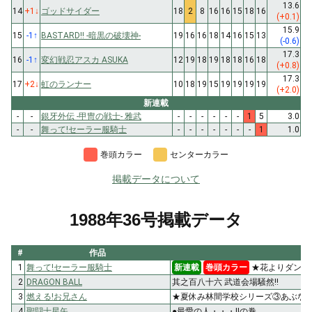
13.6
14
+1
↓
ゴッドサイダー
18
2
8
16
16
15
18
16
(+0.1)
15.9
15
-1
↑
BASTARD!! -暗黒の破壊神-
19
16
16
18
14
16
15
13
(-0.6)
17.3
16
-1
↑
変幻戦忍アスカ ASUKA
12
19
18
19
18
18
16
18
(+0.8)
17.3
17
+2
↓
虹のランナー
10
18
19
15
19
19
19
19
(+2.0)
新連載
-
-
銀牙外伝 -甲冑の戦士- 雅武
-
-
-
-
-
-
1
5
3.0
-
-
舞って!セーラー服騎士
-
-
-
-
-
-
-
1
1.0
巻頭カラー
センターカラー
掲載データについて
1988年36号掲載データ
#
作品
1
舞って!セーラー服騎士
新連載
巻頭カラー
★花よりダンベル
2
DRAGON BALL
其之百八十六 武道会場騒然!!
3
燃える!お兄さん
★夏休み林間学校シリーズ③あぶな
4
聖闘士星矢
●最愛の人・・・!!の巻