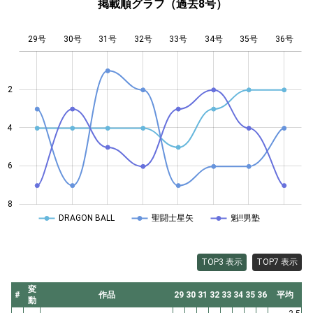
掲載順グラフ（過去8号）
29号
30号
31号
32号
L
33号
34号
35号
36号
2
4
4
6
8
DRAGON BALL
聖闘士星矢
魁!!男塾
TOP3 表示
TOP7 表示
変
#
作品
29
30
31
32
33
34
35
36
平均
動