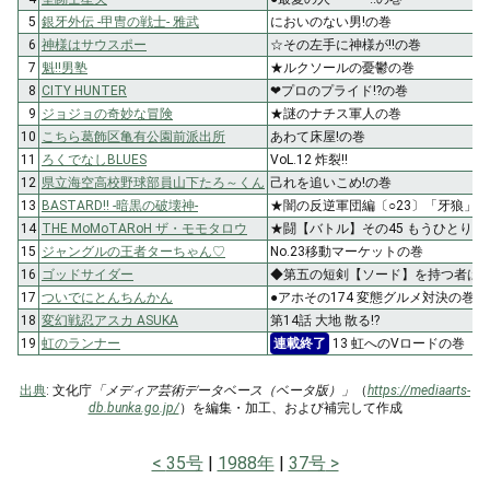
5
銀牙外伝 -甲冑の戦士- 雅武
においのない男!の巻
6
神様はサウスポー
☆その左手に神様が!!の巻
7
魁!!男塾
★ルクソールの憂鬱の巻
8
CITY HUNTER
❤プロのプライド!?の巻
9
ジョジョの奇妙な冒険
★謎のナチス軍人の巻
10
こちら葛飾区亀有公園前派出所
あわて床屋!の巻
11
ろくでなしBLUES
VoL.12 炸裂!!
12
県立海空高校野球部員山下たろ～くん
己れを追いこめ!の巻
13
BASTARD!! -暗黒の破壊神-
★闇の反逆軍団編〔○23〕「牙狼」
14
THE MoMoTARoH ザ・モモタロウ
★闘【バトル】その45 もうひとりの
15
ジャングルの王者ターちゃん♡
No.23移動マーケットの巻
16
ゴッドサイダー
◆第五の短剣【ソード】を持つ者は!
17
ついでにとんちんかん
●アホその174 変態グルメ対決の巻
18
変幻戦忍アスカ ASUKA
第14話 大地 散る!?
19
虹のランナー
連載終了
13 虹へのVロードの巻
出典
: 文化庁
「メディア芸術データベース（ベータ版）」
（
https://mediaarts-
db.bunka.go.jp/
）を編集・加工、および補完して作成
35号
1988年
37号