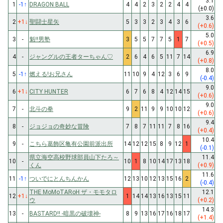
3.1
1
-1
↑
DRAGON BALL
4
4
2
3
2
2
4
4
(±0.0)
3.6
2
+1
↓
聖闘士星矢
5
3
3
2
3
4
3
6
(+0.6)
5.0
3
-
魁!!男塾
3
5
5
7
7
5
1
7
(+0.5)
6.9
4
-
ジャングルの王者ターちゃん♡
2
6
4
6
5
11
7
14
(+0.8)
8.0
5
-1
↑
燃える!お兄さん
11
10
9
4
12
3
6
9
(-0.4)
9.0
6
+1
↓
CITY HUNTER
6
7
6
8
4
12
14
15
(+0.6)
9.0
7
-
北斗の拳
9
2
11
9
9
10
10
12
(+0.6)
9.4
8
-
ジョジョの奇妙な冒険
7
8
7
11
11
7
8
16
(+0.4)
10.4
9
-
こちら葛飾区亀有公園前派出所
14
12
12
15
8
9
12
1
(-0.1)
県立海空高校野球部員山下たろ～
11.4
10
-
10
1
8
10
14
17
13
18
くん
(+0.9)
11.6
11
-1
↑
ついでにとんちんかん
12
13
10
12
13
15
16
2
(-0.4)
THE MoMoTARoH ザ・モモタロ
12.1
12
+1
↓
1
14
14
13
16
13
15
11
ウ
(+0.2)
14.3
13
-
BASTARD!! -暗黒の破壊神-
8
9
13
16
17
16
18
17
(+1.4)