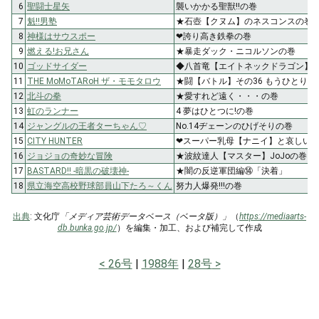
6
聖闘士星矢
襲いかかる聖獣!!の巻
7
魁!!男塾
★石壺【クヌム】のネスコンスの巻
8
神様はサウスポー
❤誇り高き鉄拳の巻
9
燃える!お兄さん
★暴走ダック・ニコルソンの巻
10
ゴッドサイダー
◆八首竜【エイトネックドラゴン】の
11
THE MoMoTARoH ザ・モモタロウ
★闘【バトル】その36 もうひとりの
12
北斗の拳
★愛すれど遠く・・・の巻
13
虹のランナー
4 夢はひとつに!の巻
14
ジャングルの王者ターちゃん♡
No.14ヂェーンのひげそりの巻
15
CITY HUNTER
❤スーパー乳母【ナニイ】と哀しい
16
ジョジョの奇妙な冒険
★波紋達人【マスター】JoJoの巻
17
BASTARD!! -暗黒の破壊神-
★闇の反逆軍団編⑭「決着」
18
県立海空高校野球部員山下たろ～くん
努力人爆発!!!の巻
出典
: 文化庁
「メディア芸術データベース（ベータ版）」
（
https://mediaarts-
db.bunka.go.jp/
）を編集・加工、および補完して作成
26号
1988年
28号