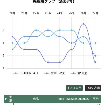
掲載順グラフ（過去8号）
20号
21号
22号
23号
L
24号
25号
26号
27号
2
4
4
6
8
DRAGON BALL
聖闘士星矢
魁!!男塾
TOP3 表示
TOP7 表示
変
#
作品
20
21
22
23
24
25
26
27
平均
動