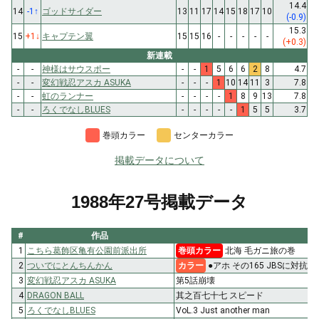
14.4
14
-1
↑
ゴッドサイダー
13
11
17
14
15
18
17
10
(-0.9)
15.3
15
+1
↓
キャプテン翼
15
15
16
-
-
-
-
-
(+0.3)
新連載
-
-
神様はサウスポー
-
-
1
5
6
6
2
8
4.7
-
-
変幻戦忍アスカ ASUKA
-
-
-
1
10
14
11
3
7.8
-
-
虹のランナー
-
-
-
-
1
8
9
13
7.8
-
-
ろくでなしBLUES
-
-
-
-
-
1
5
5
3.7
巻頭カラー
センターカラー
掲載データについて
1988年27号掲載データ
#
作品
1
こちら葛飾区亀有公園前派出所
巻頭カラー
北海 毛ガニ旅の巻
2
ついでにとんちんかん
カラー
●アホ その165 JBSに対抗
3
変幻戦忍アスカ ASUKA
第5話崩壊
4
DRAGON BALL
其之百七十七 スピード
5
ろくでなしBLUES
VoL.3 Just another man