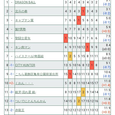
3.1
1
-
DRAGON BALL
3
4
2
4
3
4
3
2
(-0.2)
3.1
2
-
北斗の拳
4
3
4
3
1
3
4
3
(-0.2)
5.0
3
-
キャプテン翼
7
6
6
1
5
6
5
4
(-0.1)
5.9
4
-
魁!!男塾
9
7
7
8
4
5
2
5
(+0.5)
7.5
5
-
聖闘士星矢
1
10
9
14
7
7
6
6
(-0.1)
8.4
6
-
キン肉マン
6
9
11
10
12
1
9
9
(±0.0)
8.5
7
-
ハイスクール!奇面組
11
2
5
5
15
8
11
11
(±0.0)
9.1
8
-1
↑
CITY HUNTER
13
5
10
16
8
12
1
8
(-0.7)
10.6
9
-1
↑
こちら葛飾区亀有公園前派出所
15
1
14
13
11
13
8
10
(-0.3)
11.0
10
+2
↓
くおん・・・
5
8
8
11
10
14
15
17
(+1.4)
11.5
11
-3
↑
銀牙-流れ星 銀-
8
13
15
17
2
9
14
14
(-0.1)
11.8
12
-1
↑
ついでにとんちんかん
14
15
3
2
17
15
12
16
(+0.3)
11.9
13
-2
↑
赤龍王
10
12
12
12
13
11
13
12
(+0.3)