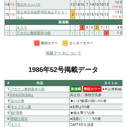
12.0
14
+2
↓
空のキャンバス
12
14
16
7
14
10
10
13
(+0.6)
県立海空高校野球部員山下たろ～
13.0
15
+4
↓
2
11
13
15
16
16
16
15
くん
(+1.6)
新連載
-
-
キララ
-
-
1
6
6
2
7
7
4.8
-
-
アカテン教師梨本小鉄
-
-
-
-
-
-
-
1
1.0
巻頭カラー
センターカラー
掲載データについて
1986年52号掲載データ
#
作品
タイトル
1
アカテン教師梨本小鉄
新連載
巻頭カラー
●本誌連載編① 
2
DRAGON BALL
其之百二 孫悟空見参
3
北斗の拳
★いざ!修羅の国へ!!の巻
4
キャプテン翼
●太郎よ!の巻
5
魁!!男塾
★核を撃て!の巻
6
聖闘士星矢
●流星に・・・!!の巻
7
キララ
CAPTER 6 決意