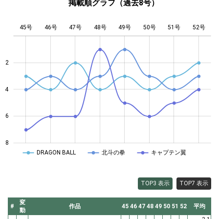
掲載順グラフ（過去8号）
45号
46号
47号
48号
L
49号
50号
51号
52号
2
4
4
6
8
DRAGON BALL
北斗の拳
キャプテン翼
TOP3 表示
TOP7 表示
変
#
作品
45
46
47
48
49
50
51
52
平均
動