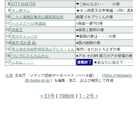
8
CITY HUNTER
❤ごめんなさい・・・の巻
9
キン肉マン
★キン肉星王位争奪編〔○95〕真剣勝
10
こちら葛飾区亀有公園前派出所
銘菓ゴキブリくんの巻
11
ハイスクール!奇面組
○熱血一家!?の巻
12
赤龍王
●張良と劉邦の巻
13
空のキャンバス
❤最期の夢は・・・の巻
14
銀牙-流れ星 銀-
●黒の総帥の巻
15
県立海空高校野球部員山下たろ～くん
海空いまだおとろえずの巻
16
ついでにとんちんかん
●アホ その89 第三のアホ登場の巻
17
くおん・・・
連載終了
★あなたに会えて・・・の
出典
: 文化庁
「メディア芸術データベース（ベータ版）」
（
https://mediaarts-
db.bunka.go.jp/
）を編集・加工、および補完して作成
51号
1986年
1・2号