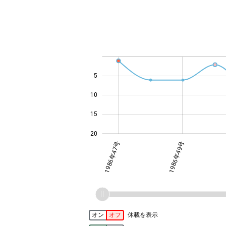
-10
25
-4
-2
-5
4
0
2
6
8
5
14
10
15
20
1986年47号
1986年49号
オン
オフ
休載を表示