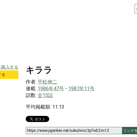
キララ
する
作者:
平松伸二
連載:
1986年47号
-
1987年11号
話数:
全15話
平均掲載順: 11.13
リンク