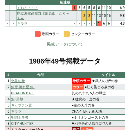
新連載
-
-
くおん・・・
1
6
6
5
8
8
11
10
6.9
県立海空高校野球部員山下たろ～
-
-
-
-
2
2
11
13
15
16
9.8
くん
-
-
キララ
-
-
-
-
-
1
6
6
4.3
巻頭カラー
センターカラー
掲載データについて
1986年49号掲載データ
#
作品
タイトル
1
北斗の拳
巻頭カラー
★武人の涙!!の巻
2
銀牙-流れ星 銀-
カラー
●紅く染まる泉の巻
3
DRAGON BALL
其の九十九 5人の戦士
4
魁!!男塾
★猛虎の一念の巻
5
キャプテン翼
●空の伏兵の巻
6
キララ
CHAPTER 3 新天地
7
聖闘士星矢
●ミリオンゴーストの巻
8
CITY HUNTER
❤バラ色の入院生活!?の巻
9
ミスター・ホー Mr.■
読切
カラー