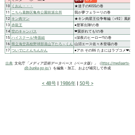
10
くおん・・・
★迷子のKISSの巻
11
こちら葛飾区亀有公園前派出所
我が夢フェラーリの巻
12
キン肉マン
★キン肉星王位争奪編〔○92〕風鈴を
13
赤龍王
●楚軍出陣!の巻
14
空のキャンバス
❤翼折れても!の巻
15
ハイスクール!奇面組
○深夜のヒーロー!?の巻
16
県立海空高校野球部員山下たろ～くん
山沼エース佐々木登場の巻
17
ついでにとんちんかん
●アホ その86 たまにはラブコメ❤の
出典
: 文化庁
「メディア芸術データベース（ベータ版）」
（
https://mediaarts-
db.bunka.go.jp/
）を編集・加工、および補完して作成
48号
1986年
50号