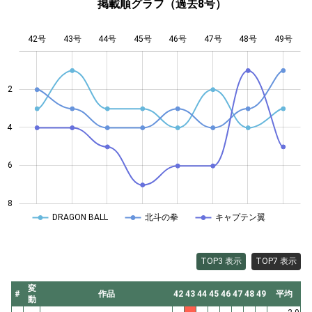
掲載順グラフ（過去8号）
42号
43号
44号
45号
L
46号
47号
48号
49号
2
4
4
6
8
DRAGON BALL
北斗の拳
キャプテン翼
TOP3 表示
TOP7 表示
変
#
作品
42
43
44
45
46
47
48
49
平均
動