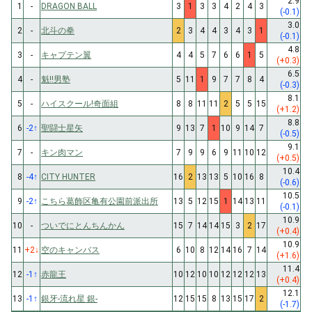
2.9
1
-
DRAGON BALL
3
1
3
3
4
2
4
3
(-0.1)
3.0
2
-
北斗の拳
2
3
4
4
3
4
3
1
(-0.1)
4.8
3
-
キャプテン翼
4
4
5
7
6
6
1
5
(+0.3)
6.5
4
-
魁!!男塾
5
11
1
9
7
7
8
4
(-0.3)
8.1
5
-
ハイスクール!奇面組
8
8
11
11
2
5
5
15
(+1.2)
8.8
6
-2
↑
聖闘士星矢
9
13
7
1
10
9
14
7
(-0.5)
9.1
7
-
キン肉マン
7
9
9
6
9
11
10
12
(+0.5)
10.4
8
-4
↑
CITY HUNTER
16
2
13
13
5
10
16
8
(-0.6)
10.5
9
-2
↑
こちら葛飾区亀有公園前派出所
13
5
12
15
1
14
13
11
(-0.1)
10.9
10
-
ついでにとんちんかん
15
7
14
14
15
3
2
17
(+0.4)
10.9
11
+2
↓
空のキャンバス
6
10
8
12
14
16
7
14
(+1.6)
11.4
12
-1
↑
赤龍王
10
12
10
10
12
12
12
13
(+0.4)
12.1
13
-1
↑
銀牙-流れ星 銀-
12
15
15
8
13
15
17
2
(-1.7)