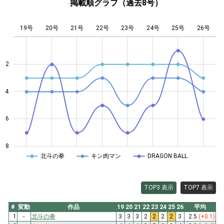
掲載順グラフ（過去8号）
19号
20号
21号
22号
L
23号
24号
25号
26号
2
4
4
6
8
北斗の拳
キン肉マン
DRAGON BALL
TOP3 表示
TOP7 表示
#
変動
作品
19
20
21
22
23
24
25
26
平均
1
-
北斗の拳
3
3
3
2
2
2
2
3
2.5
(+0.1)