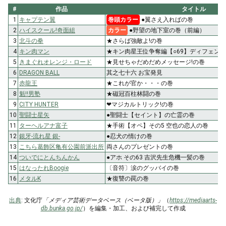
#
作品
タイトル
1
キャプテン翼
巻頭カラー
●翼さえ入ればの巻
2
ハイスクール!奇面組
カラー
●野望の地下室の巻（前編）
3
北斗の拳
★さらば強敵よ!の巻
4
キン肉マン
★キン肉星王位争奪編【○69】ディフェン
5
きまぐれオレンジ・ロード
★見せちゃだめだめメッセージ!の巻
6
DRAGON BALL
其之七十六 お宝発見
7
赤龍王
★これが官か・・・の巻
8
魁!!男塾
★磁冠百柱林闘の巻
9
CITY HUNTER
❤マジカルトリック!の巻
10
聖闘士星矢
●聖闘士【セイント】の亡霊の巻
11
ターヘルアナ富子
★手術【オペ】その5 空也の恋人の巻
12
銀牙-流れ星 銀-
●忍犬の情けの巻
13
こちら葛飾区亀有公園前派出所
両さんのプレゼントの巻
14
ついでにとんちんかん
●アホ その63 吉沢先生危機一髪の巻
15
はなったれBoogie
〔音符〕涙のグッバイの巻
16
メタルK
★復讐の罠の巻
出典
: 文化庁
「メディア芸術データベース（ベータ版）」
（
https://mediaarts-
db.bunka.go.jp/
）を編集・加工、および補完して作成