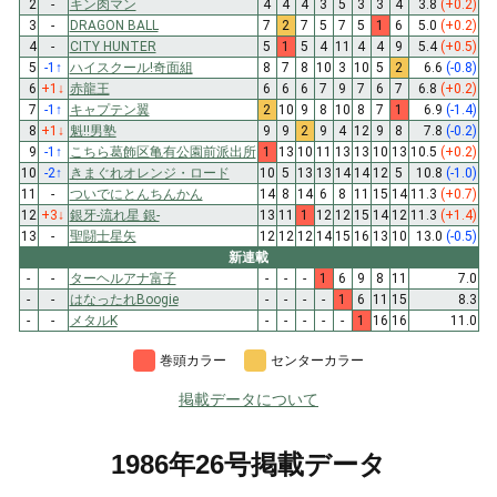
2
-
キン肉マン
4
4
4
3
5
3
3
4
3.8
(+0.2)
3
-
DRAGON BALL
7
2
7
5
7
5
1
6
5.0
(+0.2)
4
-
CITY HUNTER
5
1
5
4
11
4
4
9
5.4
(+0.5)
5
-1
↑
ハイスクール!奇面組
8
7
8
10
3
10
5
2
6.6
(-0.8)
6
+1
↓
赤龍王
6
6
6
7
9
7
6
7
6.8
(+0.2)
7
-1
↑
キャプテン翼
2
10
9
8
10
8
7
1
6.9
(-1.4)
8
+1
↓
魁!!男塾
9
9
2
9
4
12
9
8
7.8
(-0.2)
9
-1
↑
こちら葛飾区亀有公園前派出所
1
13
10
11
13
13
10
13
10.5
(+0.2)
10
-2
↑
きまぐれオレンジ・ロード
10
5
13
13
14
14
12
5
10.8
(-1.0)
11
-
ついでにとんちんかん
14
8
14
6
8
11
15
14
11.3
(+0.7)
12
+3
↓
銀牙-流れ星 銀-
13
11
1
12
12
15
14
12
11.3
(+1.4)
13
-
聖闘士星矢
12
12
12
14
15
16
13
10
13.0
(-0.5)
新連載
-
-
ターヘルアナ富子
-
-
-
1
6
9
8
11
7.0
-
-
はなったれBoogie
-
-
-
-
1
6
11
15
8.3
-
-
メタルK
-
-
-
-
-
1
16
16
11.0
巻頭カラー
センターカラー
掲載データについて
1986年26号掲載データ