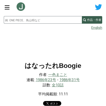
作品・作者
English
はなったれBoogie
作者:
一色まこと
連載:
1986年23号
-
1986年31号
話数:
全10話
平均掲載順: 11.11