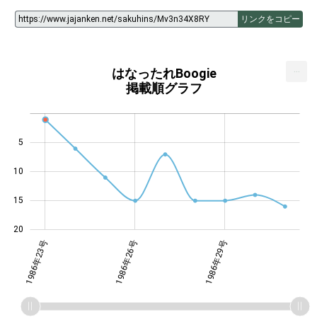
リンクをコピー
...
はなったれBoogie
掲載順グラフ
5
14
10
15
20
1986年23号
1986年26号
1986年29号
1986年29号