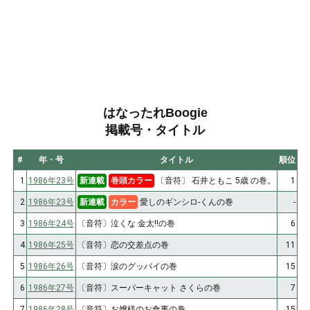
はなったれBoogie
掲載号・タイトル
#
年・号
タイトル
順位
1
1986年23号
新連載
巻頭カラー
〔音符〕 石井ともこ 5歳 の巻。
1
2
1986年23号
新連載
カラー
愛しのギンシロ-くんの巻
-
3
1986年24号
〔音符〕泣くな 金太!!の巻
6
4
1986年25号
〔音符〕恋の交差点の巻
11
5
1986年26号
〔音符〕涙のグッバイの巻
15
6
1986年27号
〔音符〕スーパーキャット さくらの巻
7
7
1986年28号
〔音符〕お嬢様のお食事の巻
15