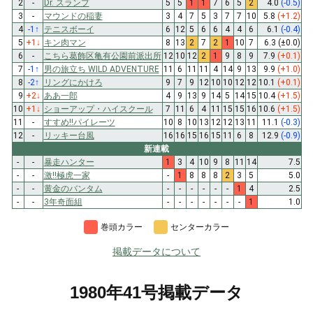
2
-
Dr. スランプ
5
5
1
1
7
6
5
2
4.0
(-0.5)
3
-
マウンドの稲妻
3
4
7
5
3
7
7
10
5.8
(+1.2)
4
-1
↑
テニスボーイ
6
12
5
6
6
4
4
6
6.1
(-0.4)
5
+1
↓
キン肉マン
8
13
2
7
2
1
10
7
6.3
(±0.0)
6
-
こちら葛飾区亀有公園前派出所
12
10
12
2
1
9
8
9
7.9
(+0.1)
7
-1
↑
男の旅立ち WILD ADVENTURE
11
6
11
11
4
14
9
13
9.9
(+1.0)
8
-2
↑
リングにかけろ
9
7
9
12
10
10
12
12
10.1
(+0.1)
9
+2
↓
ああ一郎
4
9
13
9
14
5
14
15
10.4
(+1.5)
10
+1
↓
ショーアップ・ハイスクール
7
11
6
4
11
15
15
16
10.6
(+1.5)
11
-
すすめ!!パイレーツ
10
8
10
13
12
12
13
11
11.1
(-0.3)
12
-
リッキー台風
16
16
15
16
15
11
6
8
12.9
(-0.9)
新連載
-
-
暴走ハンター
1
3
4
10
9
8
11
14
7.5
-
-
激!!極虎一家
-
1
8
8
8
2
3
5
5.0
-
-
黄金のバンタム
-
-
-
-
-
-
1
4
2.5
-
-
3年奇面組
-
-
-
-
-
-
-
1
1.0
巻頭カラー
センターカラー
掲載データについて
1980年41号掲載データ