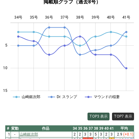
掲載順グラフ（過去8号）
34号
35号
36号
37号
L
38号
39号
40号
41号
5
10
10
15
山崎銀次郎
Dr. スランプ
マウンドの稲妻
TOP3 表示
TOP7 表示
#
変動
作品
34
35
36
37
38
39
40
41
平均
1
-
山崎銀次郎
2
2
3
3
5
3
2
3
2.9
(+0.1)