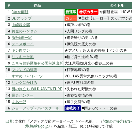
#
作品
タイトル
1
3年奇面組
新連載
巻頭カラー
奇面組登場「HOW MA
2
Dr. スランプ
カラー
❤英雄【ヒーロー】スッパマンの巻
3
山崎銀次郎
●追跡ルポ!!の巻
4
黄金のバンタム
●人間リングの巻
5
激!!極虎一家
●網走帰りの男!!の巻
6
テニスボーイ
●伊集院の底力の巻
7
キン肉マン
★アメリカ超人界の首領【ドン】の巻
8
リッキー台風
■捨て身の逆転!?の巻
9
こちら葛飾区亀有公園前派出所
大江戸騒動!月光小僧参上の巻
10
マウンドの稲妻
●打撃地獄!の巻
11
すすめ!!パイレーツ
VOL.145 異常気象パニック!の巻
12
リングにかけろ
●復活! 志那虎の巻
13
男の旅立ち WILD ADVENTURE
○失われた野獣の巻
14
暴走ハンター
●奇妙な友情の巻
15
ああ一郎
●選手交替!!の巻
16
ショーアップ・ハイスクール
連載終了
■雨ふって・・・の巻
出典
: 文化庁
「メディア芸術データベース（ベータ版）」
（
https://mediaarts-
db.bunka.go.jp/
）を編集・加工、および補完して作成