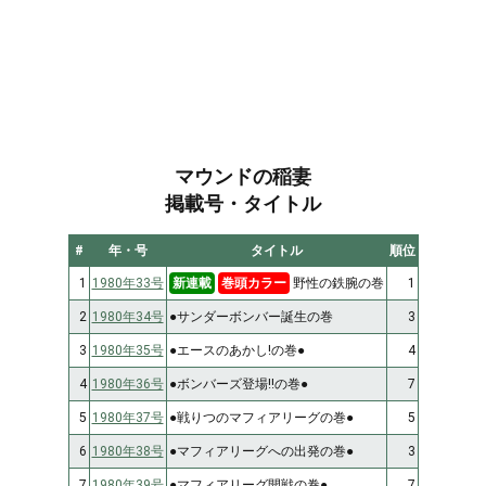
マウンドの稲妻
掲載号・タイトル
#
年・号
タイトル
順位
1
1980年33号
新連載
巻頭カラー
野性の鉄腕の巻
1
2
1980年34号
●サンダーボンバー誕生の巻
3
3
1980年35号
●エースのあかし!の巻●
4
4
1980年36号
●ボンバーズ登場!!の巻●
7
5
1980年37号
●戦りつのマフィアリーグの巻●
5
6
1980年38号
●マフィアリーグへの出発の巻●
3
7
1980年39号
●マフィアリーグ開戦の巻●
7