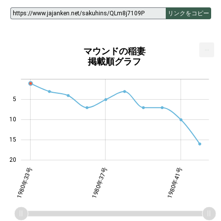
リンクをコピー
...
マウンドの稲妻
掲載順グラフ
5
14
10
15
20
年36号
年39号
年42号
1980年33号
1980年37号
1980年41号
1980年41号