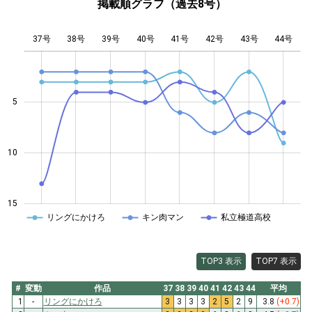
掲載順グラフ（過去8号）
37号
38号
39号
40号
L
41号
42号
43号
44号
5
14
10
15
リングにかけろ
キン肉マン
私立極道高校
TOP3 表示
TOP7 表示
#
変動
作品
37
38
39
40
41
42
43
44
平均
1
-
リングにかけろ
3
3
3
3
2
5
2
9
3.8
(+0.7)