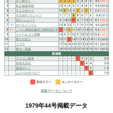
2
-
キン肉マン
2
2
2
2
6
8
6
8
4.5
(+0.7)
3
-
私立極道高校
13
4
4
5
3
4
8
5
5.8
(±0.0)
4
-
テニスボーイ
10
6
13
4
5
2
5
7
6.5
(+0.1)
5
-
すすめ!!パイレーツ
7
7
7
6
8
6
7
6
6.8
(-0.1)
6
-
GO☆シュート
5
14
10
1
4
7
13
11
8.1
(+0.2)
7
-1
↑
ホールインワン
12
8
12
7
7
9
11
10
9.5
(±0.0)
8
+1
↓
こちら葛飾区亀有公園前派出所
1
12
6
11
10
11
14
12
9.6
(+0.1)
9
-
ドーベルマン刑事
14
9
11
10
9
10
10
13
10.8
(+0.2)
10
-
悪たれ巨人
15
11
1
14
11
14
12
14
11.5
(±0.0)
11
-
コブラ
17
16
16
16
12
12
16
16
15.1
(±0.0)
12
-
東大一直線
16
15
15
15
15
15
15
15
15.1
(±0.0)
新連載
-
-
ラジコン戦争
-
-
-
-
1
3
3
3
2.5
-
-
熱球水滸伝
-
-
-
-
-
1
4
4
3.0
-
-
真直がいく
-
-
-
-
-
-
1
2
1.5
-
-
ふたりのダービー
-
-
-
-
-
-
-
1
1.0
巻頭カラー
センターカラー
掲載データについて
1979年44号掲載データ