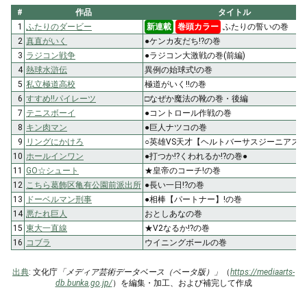
#
作品
タイトル
1
ふたりのダービー
新連載
巻頭カラー
ふたりの誓いの巻
2
真直がいく
●ケンカ友だち!?の巻
3
ラジコン戦争
●ラジコン大激戦の巻(前編)
4
熱球水滸伝
異例の始球式!の巻
5
私立極道高校
極道がいく!!の巻
6
すすめ!!パイレーツ
□なぜか魔法の靴の巻・後編
7
テニスボーイ
●コントロール作戦の巻
8
キン肉マン
●巨人ナツコの巻
9
リングにかけろ
○英雄VS天才【ヘルトバーサスジーニアス
10
ホールインワン
●打つか!?くわれるか!?の巻●
11
GO☆シュート
★皇帝のコーチ!の巻
12
こちら葛飾区亀有公園前派出所
●長い一日!?の巻
13
ドーベルマン刑事
●相棒【パートナー】!の巻
14
悪たれ巨人
おとしあなの巻
15
東大一直線
★V2なるか!?の巻
16
コブラ
ウイニングボールの巻
出典
: 文化庁
「メディア芸術データベース（ベータ版）」
（
https://mediaarts-
db.bunka.go.jp/
）を編集・加工、および補完して作成