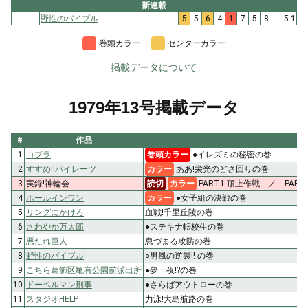
新連載
-
-
野性のバイブル
5
5
6
4
1
7
5
8
5.1
巻頭カラー
センターカラー
掲載データについて
1979年13号掲載データ
#
作品
1
コブラ
巻頭カラー
●イレズミの秘密の巻
2
すすめ!!パイレーツ
カラー
ああ!栄光のどさ回りの巻
3
実録!神輪会
読切
カラー
PART1 頂上作戦 ／ PA
4
ホールインワン
カラー
●女子組の決戦の巻
5
リングにかけろ
血戦!千里丘陵の巻
6
さわやか万太郎
●ステキナ転校生の巻
7
悪たれ巨人
息づまる攻防の巻
8
野性のバイブル
○男風の逆襲!! の巻
9
こちら葛飾区亀有公園前派出所
●夢一夜!?の巻
10
ドーベルマン刑事
●さらばアウトローの巻
11
スタジオHELP
力泳!大島航路の巻