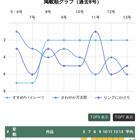
掲載順グラフ（過去8号）
5・6号
8号
10号
12号
7号
9号
L
11号
13号
2
4
4
6
8
すすめ!!パイレーツ
さわやか万太郎
リングにかけろ
TOP3 表示
TOP7 表示
変
#
作品
5
7
8
9
10
11
12
13
平均
動