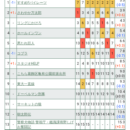
3.3
1
-1
↑
すすめ!!パイレーツ
7
7
2
2
2
2
2
2
(-0.5)
3.9
2
+1
↓
さわやか万太郎
1
3
4
3
4
6
4
6
(+0.6)
4.3
3
-
リングにかけろ
3
6
3
5
5
1
6
5
(+0.3)
5.4
4
-
ホールインワン
4
8
1
8
7
4
7
4
(-0.1)
6.6
5
-
悪たれ巨人
13
1
10
10
6
5
1
7
(+0.3)
7.8
6
-1
↑
コブラ
6
12
5
6
12
9
11
1
(-0.7)
8.5
7
+1
↓
スタジオHELP
2
4
8
9
11
10
13
11
(+1.1)
9.0
8
-
こちら葛飾区亀有公園前派出所
11
9
9
1
10
11
12
9
(±0.0)
9.3
9
-
東大一直線
14
2
14
7
8
8
8
13
(-0.2)
10.4
10
-
ドーベルマン刑事
10
11
11
11
9
12
9
10
(±0.0)
11.9
11
-
サーキットの狼
9
13
12
13
13
13
10
12
(-0.1)
13.6
12
-
朝太郎伝
15
10
13
15
14
14
14
14
(-0.3)
警察犬物語 警視庁・鑑識課雨野しげ
15.3
13
-
16
15
15
-
-
-
-
-
お奮闘記
(+0.3)