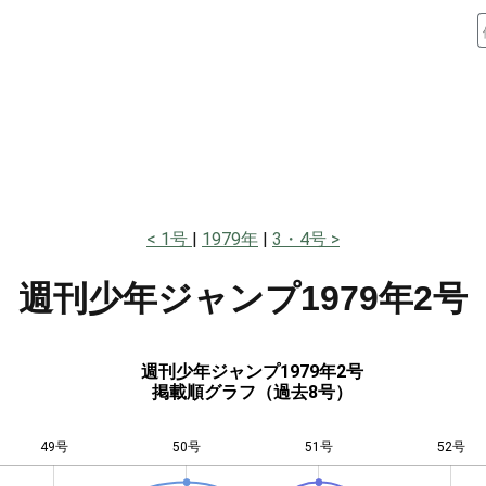
1号
1979年
3・4号
週刊少年ジャンプ
1979年2号
週刊少年ジャンプ1979年2号
掲載順グラフ（過去8号）
49号
50号
L
51号
52号