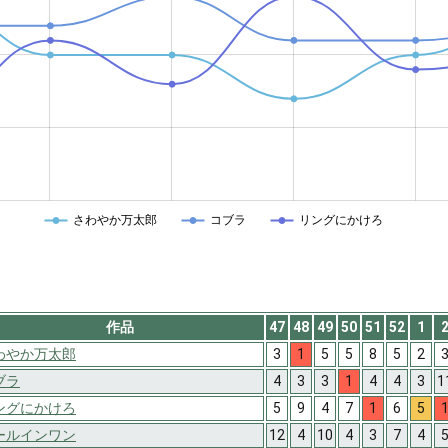
さわやか万太郎
コブラ
リングにかけろ
作品
47
48
49
50
51
52
1
わやか万太郎
3
1
5
5
8
5
2
ブラ
4
3
3
1
4
4
3
1
ングにかけろ
5
9
4
7
1
6
5
ールインワン
12
4
10
4
3
7
4