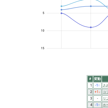
5
10
10
15
#
変動
1
-1
↑
さ
2
+1
↓
コ
3
-
リ
4
-1
↑
ホ