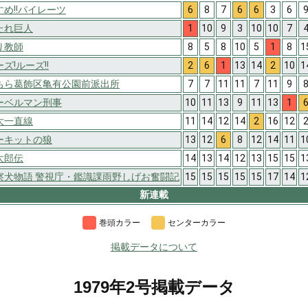
すめ!!パイレーツ
6
8
7
6
6
3
6
たれ巨人
1
10
9
3
10
10
7
り教師
8
5
8
10
5
1
8
1
ズ!ルーズ!!
2
6
1
13
14
2
10
1
ちら葛飾区亀有公園前派出所
7
7
11
11
7
11
9
ーベルマン刑事
10
11
13
9
11
13
1
大一直線
11
14
12
14
2
16
12
ーキットの狼
13
12
6
8
12
14
11
1
太郎伝
14
13
14
12
13
15
15
1
察犬物語 警視庁・鑑識課雨野しげお奮闘記
15
15
15
15
15
17
14
1
新連載
巻頭カラー
センターカラー
掲載データについて
1979年2号掲載データ