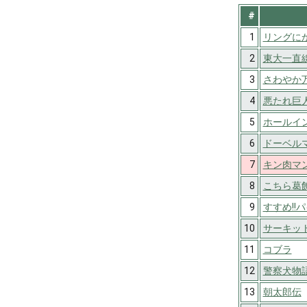
#
1
リングに
2
東大一直
3
さわやか
4
悪たれ巨
5
ホールイ
6
ドーベル
7
キン肉マ
8
こちら葛
9
すすめ!!
10
サーキッ
11
コブラ
12
警察犬物
13
朝太郎伝