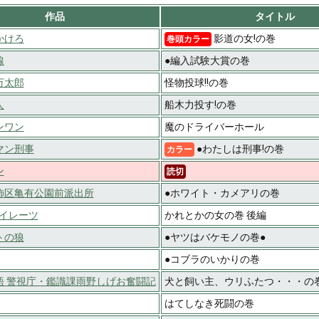
作品
タイトル
かけろ
影道の女!の巻
巻頭カラー
線
●編入試験大賞の巻
万太郎
怪物投球!!の巻
人
船木力投す!の巻
ンワン
魔のドライバーホール
マン刑事
●わたしは刑事!の巻
カラー
ン
読切
飾区亀有公園前派出所
●ホワイト・カメアリの巻
パイレーツ
かれとかの女の巻 後編
トの狼
●ヤツはバケモノの巻●
●コブラのいかりの巻
語 警視庁・鑑識課雨野しげお奮闘記
犬と飼い主、ウリふたつ・・・の
はてしなき死闘の巻