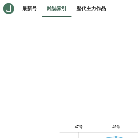
最新号
雑誌索引
歴代主力作品
47号
48号
-10
20
-4
-2
-5
0
2