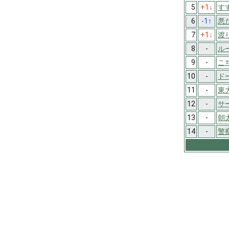
5
+1
↓
す
6
-1
↑
悪
7
+1
↓
渡
8
-
ルー
9
-
こ
10
-
ド
11
-
東
12
-
サ
13
-
朝
14
-
警