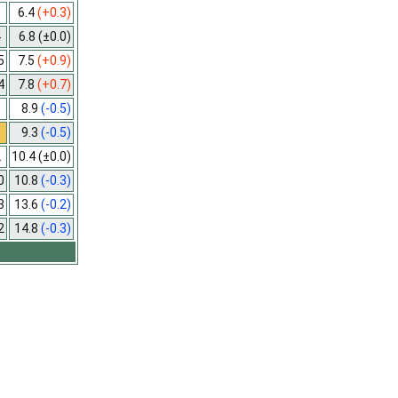
9
6.4
(+0.3)
4
6.8
(±0.0)
5
7.5
(+0.9)
4
7.8
(+0.7)
8
8.9
(-0.5)
6
9.3
(-0.5)
2
10.4
(±0.0)
0
10.8
(-0.3)
3
13.6
(-0.2)
2
14.8
(-0.3)