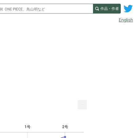
作品・作者
English
...
1号
2号