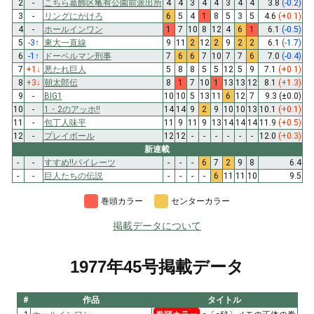
2
-
こちら葛飾区亀有公園前派出所
4
4
3
4
4
3
4
4
3.8
(-0.2)
3
-
リングにかけろ
6
5
4
1
8
5
3
5
4.6
(+0.1)
4
-
ホールインワン
1
7
10
8
12
4
6
1
6.1
(-0.5)
5
-3
↑
東大一直線
9
11
2
12
2
9
2
2
6.1
(-1.7)
6
-1
↑
ドーベルマン刑事
7
6
6
7
10
7
7
6
7.0
(-0.4)
7
+1
↓
悪たれ巨人
5
8
8
5
5
12
5
9
7.1
(+0.1)
8
+3
↓
朝太郎伝
8
1
7
10
1
13
13
12
8.1
(+1.3)
9
-
BIG1
10
10
5
13
11
6
12
7
9.3
(±0.0)
10
-
1・2のアッホ!!
14
14
9
2
9
10
10
13
10.1
(+0.1)
11
-
包丁人味平
11
9
11
9
13
14
14
14
11.9
(+0.5)
12
-
プレイボール
12
12
-
-
-
-
-
-
12.0
(+0.3)
新連載
-
-
すすめ!!パイレーツ
-
-
-
6
7
2
9
8
6.4
-
-
巨人たちの伝説
-
-
-
-
6
11
11
10
9.5
巻頭カラー
センターカラー
掲載データについて
1977年45号掲載データ
#
作品
タイトル