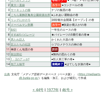
1
ホールインワン
巻頭カラー
●〔○秘〕メモの正体の巻
2
東大一直線
カラー
●コンクールの巻
3
サーキットの狼
ナゾの集団の巻
4
こちら葛飾区亀有公園前派出所
●ふれあい運動会の巻
5
リングにかけろ
決戦!都大会開幕【オープン】の巻
6
ドーベルマン刑事
カラー
■快楽か廃人か!の巻
7
BIG1
一年生のエースの巻
8
すすめ!!パイレーツ
★パイレーツの5番打者の巻★
9
悪たれ巨人
かくれた大器の巻
10
巨人たちの伝説
☆プロメテウスの神の巻
11
榊原くん地震の巻
読切
12
朝太郎伝
●陣内の思わくの巻
13
1・2のアッホ!!
●拒人第三軍の巻●
14
包丁人味平
連載終了
●はてしなき旅の巻●
出典
: 文化庁
「メディア芸術データベース（ベータ版）」
（
https://mediaarts-
db.bunka.go.jp/
）を編集・加工、および補完して作成
44号
1977年
46号