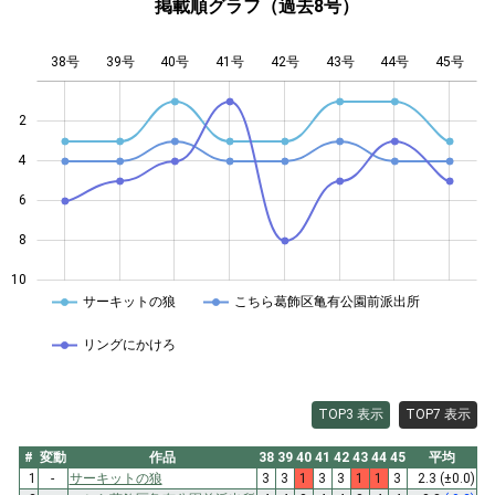
掲載順グラフ（過去8号）
38号
39号
40号
41号
L
42号
43号
44号
45号
2
4
10
6
8
10
サーキットの狼
こちら葛飾区亀有公園前派出所
リングにかけろ
TOP3 表示
TOP7 表示
#
変動
作品
38
39
40
41
42
43
44
45
平均
1
-
サーキットの狼
3
3
1
3
3
1
1
3
2.3
(±0.0)