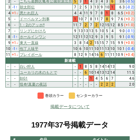
2
-
こちら葛飾区亀有公園前派出所
5
3
1
4
3
4
3
6
3.6
(-0.5)
3
-1
↑
朝太郎伝
7
2
5
3
13
9
10
1
6.3
(-0.2)
4
+1
↓
悪たれ巨人
4
4
11
9
7
8
1
8
6.5
(+0.2)
5
-
ドーベルマン刑事
1
10
7
8
11
7
8
9
7.6
(+0.2)
6
-
1・2のアッホ!!
11
7
2
7
2
12
15
12
8.5
(+1.0)
7
-
リングにかけろ
9
13
13
13
5
10
5
4
9.0
(-0.1)
8
-1
↑
ホールインワン
12
11
12
12
9
3
9
5
9.1
(-0.9)
9
+1
↓
東大一直線
3
8
14
2
15
15
7
15
9.9
(+0.8)
10
-1
↑
包丁人味平
10
6
10
11
10
11
13
10
10.1
(-0.4)
11
+1
↓
プレイボール
8
12
9
14
16
6
11
11
10.9
(+0.4)
新連載
-
-
白い狩人
-
1
8
5
8
14
14
13
9.0
-
-
ユーカリの木のもとで
-
-
6
10
14
13
12
14
11.5
-
-
BIG1
-
-
-
1
4
5
6
7
4.6
-
-
怪奇!真夏の夜話
-
-
-
-
-
2
2
2
2.0
巻頭カラー
センターカラー
掲載データについて
1977年37号掲載データ
#
作品
タイトル