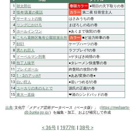
1
朝太郎伝
巻頭カラー
●明日の天下取りの巻
2
怪奇!真夏の夜話
カラー
第二夜 狂骨堂主人
3
サーキットの狼
はさみうちの巻
4
リングにかけろ
まぼろしの右の巻
5
ホールインワン
●あくまで強気!の巻
6
こちら葛飾区亀有公園前派出所
カラー
■ど迫力幹事の巻
7
BIG1
ケープハーツの巻
8
悪たれ巨人
ラフプレイ!!の巻
9
ドーベルマン刑事
○ゲタばき純情の巻
10
包丁人味平
●タレーメン快進撃の巻
11
プレイボール
終盤戦の攻防の巻
12
1・2のアッホ!!
●ああ!変身の巻●
13
白い狩人
●追いつめる!の巻
14
ユーカリの木のもとで
源氏の正義!の巻
15
東大一直線
❤渚のシンドバッドの巻
出典
: 文化庁
「メディア芸術データベース（ベータ版）」
（
https://mediaarts-
db.bunka.go.jp/
）を編集・加工、および補完して作成
36号
1977年
38号