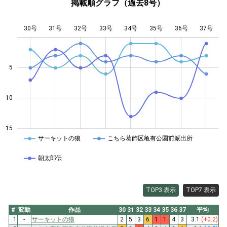
掲載順グラフ（過去8号）
30号
31号
32号
33号
L
34号
35号
36号
37号
5
14
10
15
サーキットの狼
こちら葛飾区亀有公園前派出所
朝太郎伝
TOP3 表示
TOP7 表示
#
変動
作品
30
31
32
33
34
35
36
37
平均
1
-
サーキットの狼
2
5
3
6
1
1
4
3
3.1
(+0.2)