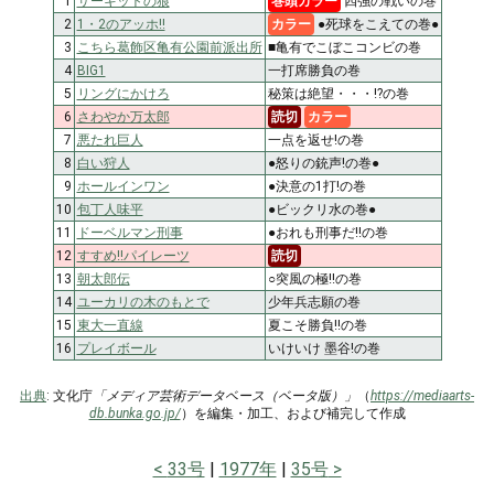
1
サーキットの狼
巻頭カラー
四強の戦いの巻
2
1・2のアッホ!!
カラー
●死球をこえての巻●
3
こちら葛飾区亀有公園前派出所
■亀有でこぼこコンビの巻
4
BIG1
一打席勝負の巻
5
リングにかけろ
秘策は絶望・・・!?の巻
6
さわやか万太郎
読切
カラー
7
悪たれ巨人
一点を返せ!の巻
8
白い狩人
●怒りの銃声!の巻●
9
ホールインワン
●決意の1打!の巻
10
包丁人味平
●ビックリ水の巻●
11
ドーベルマン刑事
●おれも刑事だ!!の巻
12
すすめ!!パイレーツ
読切
13
朝太郎伝
○突風の極!!の巻
14
ユーカリの木のもとで
少年兵志願の巻
15
東大一直線
夏こそ勝負!!の巻
16
プレイボール
いけいけ 墨谷!の巻
出典
: 文化庁
「メディア芸術データベース（ベータ版）」
（
https://mediaarts-
db.bunka.go.jp/
）を編集・加工、および補完して作成
33号
1977年
35号