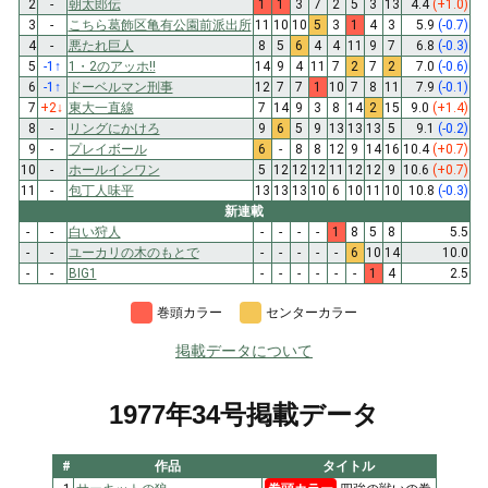
2
-
朝太郎伝
1
1
3
7
2
5
3
13
4.4
(+1.0)
3
-
こちら葛飾区亀有公園前派出所
11
10
10
5
3
1
4
3
5.9
(-0.7)
4
-
悪たれ巨人
8
5
6
4
4
11
9
7
6.8
(-0.3)
5
-1
↑
1・2のアッホ!!
14
9
4
11
7
2
7
2
7.0
(-0.6)
6
-1
↑
ドーベルマン刑事
12
7
7
1
10
7
8
11
7.9
(-0.1)
7
+2
↓
東大一直線
7
14
9
3
8
14
2
15
9.0
(+1.4)
8
-
リングにかけろ
9
6
5
9
13
13
13
5
9.1
(-0.2)
9
-
プレイボール
6
-
8
8
12
9
14
16
10.4
(+0.7)
10
-
ホールインワン
5
12
12
12
11
12
12
9
10.6
(+0.7)
11
-
包丁人味平
13
13
13
10
6
10
11
10
10.8
(-0.3)
新連載
-
-
白い狩人
-
-
-
-
1
8
5
8
5.5
-
-
ユーカリの木のもとで
-
-
-
-
-
6
10
14
10.0
-
-
BIG1
-
-
-
-
-
-
1
4
2.5
巻頭カラー
センターカラー
掲載データについて
1977年34号掲載データ
#
作品
タイトル