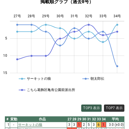
掲載順グラフ（過去8号）
27号
28号
29号
30号
L
31号
32号
33号
34号
5
14
10
15
サーキットの狼
朝太郎伝
こちら葛飾区亀有公園前派出所
TOP3 表示
TOP7 表示
#
変動
作品
27
28
29
30
31
32
33
34
平均
1
-
サーキットの狼
3
3
1
2
5
3
6
1
3.0
(±0.0)