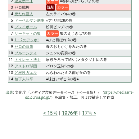
2
温泉ボーイ
カラー
●春休みはつらいよの巻
3
ゼロ戦岬
読切
カラー
4
悪たれ巨人
左のライバルの巻
5
ドーベルマン刑事
○アリ地獄!!の巻
6
プレイボール
松川ピンチ!の巻
7
サーキットの狼
カラー
狼のえじきは?の巻
8
1・2のアッホ!!
●ひと目ぼれ!?の巻
9
ゼロの白鷹
母のおもかげをみたの巻
10
ブルーシティ
ジュンの変身の巻
11
トイレット博士
家族そろってMK【メタクソ】団の巻
12
アストロ球団
バロン玉砕!!の巻
13
ど根性ガエル
ねらわれたミス南が丘の巻
14
包丁人味平
●味はいずこ!?の巻●
出典
: 文化庁
「メディア芸術データベース（ベータ版）」
（
https://mediaarts-
db.bunka.go.jp/
）を編集・加工、および補完して作成
15号
1976年
17号