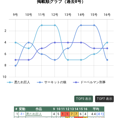
掲載順グラフ（過去8号）
9号
10号
11号
12号
L
13号
14号
15号
16号
2
4
10
6
8
10
悪たれ巨人
サーキットの狼
ドーベルマン刑事
TOP3 表示
TOP7 表示
#
変動
作品
9
10
11
12
13
14
15
16
平均
1
-1
↑
悪たれ巨人
4
5
1
1
7
7
6
4
4.4
(-0.1)