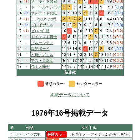
2
+1
↓
サーキットの狼
8
4
6
7
5
1
1
7
4.9
(+0.8)
3
-
ドーベルマン刑事
7
7
5
4
4
4
5
5
5.1
(-0.2)
4
-1
↑
サテライトの虹
9
9
10
5
2
5
9
1
6.3
(-0.1)
5
+1
↓
1・2のアッホ!!
2
2
2
2
11
11
13
8
6.4
(±0.0)
6
-1
↑
プレイボール
5
10
7
9
9
8
4
6
7.3
(-0.3)
7
+1
↓
ゼロの白鷹
10
1
4
10
10
10
7
9
7.6
(+0.2)
8
-
トイレット博士
1
8
11
11
13
2
8
11
8.1
(+0.1)
9
-
ブルーシティ
12
6
12
6
6
6
12
10
8.8
(+0.8)
10
-
温泉ボーイ
11
13
14
8
1
12
11
2
9.0
(-0.1)
11
-
ど根性ガエル
13
11
8
13
8
13
2
13
10.1
(+0.1)
12
-
アストロ球団
6
14
13
12
14
9
10
12
11.3
(+0.2)
13
-
包丁人味平
14
12
9
14
12
14
14
14
12.9
(+0.1)
新連載
巻頭カラー
センターカラー
掲載データについて
1976年16号掲載データ
#
作品
タイトル
1
サテライトの虹
巻頭カラー
〔音符〕オーディションの巻〔音符〕