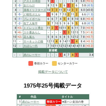
2
-
アストロ球団
9
1
-
-
-
-
5
8
5.8
(+0.5)
3
-3
↑
女だらけ
8
12
9
2
6
1
2
6
5.8
(-0.5)
4
-
漫画ドリフターズ
10
3
3
11
3
12
3
3
6.0
(±0.0)
5
-5
↑
ど根性ガエル
1
9
8
7
13
2
11
2
6.6
(-1.3)
6
-1
↑
プレイボール
6
6
7
4
5
8
8
10
6.8
(+0.4)
7
-2
↑
包丁人味平
3
7
10
5
9
6
9
5
6.8
(-0.7)
8
+3
↓
トイレット博士
11
2
1
10
11
4
6
11
7.0
(+0.9)
9
+6
↓
スケ番あらし
-
-
-
-
1
3
13
13
7.5
(+1.8)
10
+2
↓
花も嵐も
5
8
6
6
8
5
12
12
7.8
(+0.7)
11
-
サーキットの狼
12
13
4
8
14
11
1
4
8.4
(+0.3)
12
-
大ぼら一代
7
10
11
12
12
14
14
14
11.8
(+0.2)
新連載
-
-
虎のレーサー
-
-
-
1
4
7
4
1
3.4
巻頭カラー
センターカラー
掲載データについて
1975年25号掲載データ
#
作品
タイトル
1
虎のレーサー
巻頭カラー
●逆ハン走法の巻