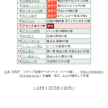
2
ど根性ガエル
カラー
●恋のセールスマンの巻
3
漫画ドリフターズ
カラー
魅力のスタイル!?の巻
4
サーキットの狼
カラー
手おいの狼の巻
5
包丁人味平
カラー
●アレルギー革命の巻●
6
女だらけ
山嵐の婚約者【フィアンセ】の巻
7
アタック★ラブ❤
読切
8
アストロ球団
バット折り剛球の巻
9
炎の巨人
忍者の野球の巻
10
プレイボール
集まれ 後輩!の巻
11
トイレット博士
ピッピ大旋風!の巻
12
花も嵐も
第一章 夜あけ前 天使をみた!の巻
13
スケ番あらし
血ぬられた舞台の巻
14
大ぼら一代
万次郎のワナの巻
出典
: 文化庁
「メディア芸術データベース（ベータ版）」
（
https://mediaarts-
db.bunka.go.jp/
）を編集・加工、および補完して作成
24号
1975年
26号