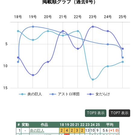
掲載順グラフ（過去8号）
18号
19号
20号
21号
L
22号
23号
24号
25号
5
14
10
15
炎の巨人
アストロ球団
女だらけ
TOP3 表示
TOP7 表示
#
変動
作品
18
19
20
21
22
23
24
25
平均
1
-
炎の巨人
2
4
2
3
2
13
10
9
5.6
(+1.0)