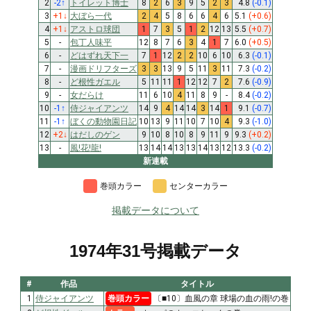
2
-2
↑
トイレット博士
8
2
6
3
9
5
2
3
4.8
(-0.1)
3
+1
↓
大ぼら一代
2
4
5
8
6
6
4
6
5.1
(+0.6)
4
+1
↓
アストロ球団
1
7
3
5
1
2
12
13
5.5
(+0.7)
5
-
包丁人味平
12
8
7
6
3
4
1
7
6.0
(+0.5)
6
-
どはずれ天下一
7
1
12
2
2
10
6
10
6.3
(-0.1)
7
-
漫画ドリフターズ
3
3
13
9
5
11
3
11
7.3
(-0.2)
8
-
ど根性ガエル
5
11
11
1
12
12
7
2
7.6
(-0.9)
9
-
女だらけ
11
6
10
4
11
8
9
-
8.4
(-0.2)
10
-1
↑
侍ジャイアンツ
14
9
4
14
14
3
14
1
9.1
(-0.7)
11
-1
↑
ぼくの動物園日記
10
13
9
11
10
7
10
4
9.3
(-1.0)
12
+2
↓
はだしのゲン
9
10
8
10
8
9
11
9
9.3
(+0.2)
13
-
風!花!龍!
13
14
14
13
13
14
13
12
13.3
(-0.2)
新連載
巻頭カラー
センターカラー
掲載データについて
1974年31号掲載データ
#
作品
タイトル
1
侍ジャイアンツ
巻頭カラー
〔■10〕血風の章 球場の血の雨!の巻