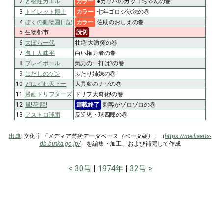
2
ど根性ガエル
カラー
●カッパのカッコちゃんの巻
3
トイレット博士
カラー
七年ゴロシ泳法の巻
4
ぼくの動物園日記
カラー
佐助のおしえの巻
5
生物都市
読切
6
大ぼら一代
壮絶!大激突の巻
7
包丁人味平
白い権力者の巻
8
プレイボール
気力の一打は?の巻
9
はだしのゲン
ふたり姉妹の巻
10
どはずれ天下一
大異変のナゾの巻
11
漫画ドリフターズ
ドリフ大奇術!の巻
12
風!花!龍!
連載終了
刺客がゾロゾロの巻
13
アストロ球団
反逆児・球四郎の巻
出典
: 文化庁
「メディア芸術データベース（ベータ版）」
（
https://mediaarts-
db.bunka.go.jp/
）を編集・加工、および補完して作成
30号
1974年
32号