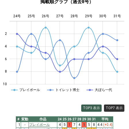
掲載順グラフ（過去8号）
24号
25号
26号
27号
L
28号
29号
30号
31号
2
4
10
6
8
10
プレイボール
トイレット博士
大ぼら一代
TOP3 表示
TOP7 表示
#
変動
作品
24
25
26
27
28
29
30
31
平均
1
-
プレイボール
4
5
1
7
4
1
5
8
4.4
(+0.4)