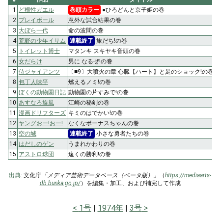
1
ど根性ガエル
巻頭カラー
●ひろどんと京子姫の巻
2
プレイボール
意外な試合結果の巻
3
大ぼら一代
命の波間の巻
4
荒野の少年イサム
連載終了
旅だち!の巻
5
トイレット博士
マタンキ スキヤキ音頭の巻
6
女だらけ
男に なるぜ!の巻
7
侍ジャイアンツ
〔■9〕大噴火の章 心臓【ハート】と足のショック!の巻
8
包丁人味平
燃えるノミ!の巻
9
ぼくの動物園日記
動物園の片すみで!の巻
10
あすなろ旋風
江崎の秘剣の巻
11
漫画ドリフターズ
キミのはでかい!の巻
12
ヤングおー!おー!
なくなボーナスちゃんの巻
13
空の城
連載終了
小さな勇者たちの巻
14
はだしのゲン
うまれかわりの巻
15
アストロ球団
遠くの勝利!の巻
出典
: 文化庁
「メディア芸術データベース（ベータ版）」
（
https://mediaarts-
db.bunka.go.jp/
）を編集・加工、および補完して作成
1号
1974年
3号