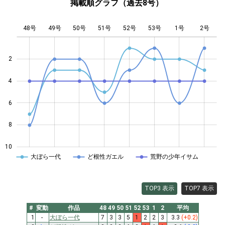
掲載順グラフ（過去8号）
48号
49号
50号
51号
L
52号
53号
1号
2号
2
4
10
6
8
10
大ぼら一代
ど根性ガエル
荒野の少年イサム
TOP3 表示
TOP7 表示
#
変動
作品
48
49
50
51
52
53
1
2
平均
1
-
大ぼら一代
7
3
3
5
1
2
2
3
3.3
(+0.2)