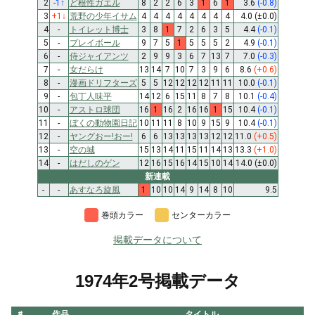
2
-1
↑
ど根性ガエル
8
2
2
6
3
1
6
1
3.6
(-0.8)
3
+1
↓
荒野の少年イサム
4
4
4
4
4
4
4
4
4.0
(±0.0)
4
-
トイレット博士
3
8
1
7
2
6
3
5
4.4
(-0.1)
5
-
プレイボール
9
7
5
1
5
5
5
2
4.9
(-0.1)
6
-
侍ジャイアンツ
2
9
9
3
6
7
13
7
7.0
(-0.3)
7
-
女だらけ
13
14
7
10
7
3
9
6
8.6
(+0.6)
8
-
漫画ドリフターズ
5
5
12
12
12
12
11
11
10.0
(-0.1)
9
-
包丁人味平
14
12
6
15
11
8
7
8
10.1
(-0.4)
10
-
アストロ球団
16
1
16
2
16
16
1
15
10.4
(-0.1)
11
-
ぼくの動物園日記
10
11
11
8
10
9
15
9
10.4
(-0.1)
12
-
ヤングおー!おー!
6
6
13
13
13
13
12
12
11.0
(+0.5)
13
-
空の城
15
13
14
11
15
11
14
13
13.3
(+1.0)
14
-
はだしのゲン
12
16
15
16
14
15
10
14
14.0
(±0.0)
新連載
-
-
あすなろ旋風
1
10
10
14
9
14
8
10
9.5
巻頭カラー
センターカラー
掲載データについて
1974年2号掲載データ
#
作品
タイトル