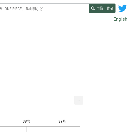
作品・作者
English
...
38号
39号