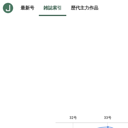
最新号
雑誌索引
歴代主力作品
32号
33号
-10
20
-4
-2
-5
4
0
2