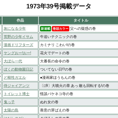
1973年39号掲載データ
#
作品
タイトル
1
灰になる少年
父への疑惑の巻
新連載
巻頭カラー
2
荒野の少年イサム
牛追いテクニックの巻
3
漫画ドリフターズ
カミナリ こわい!の巻
4
ヤングおー!おー!
花火でデートの巻
5
大ぼら一代
大番長の命令の巻
6
ぼくの動物園日記
ついてない日!?の巻
7
ど根性ガエル
●漫画家ほうもんの巻
8
侍ジャイアンツ
〔□9〕大噴火の章 あっ 敵も回転する!の巻
9
トイレット博士
怪談バケネコ寺の巻
0
鬼っ子
ぬれ女の巻
1
太陽の島
善意の芽ばえの巻