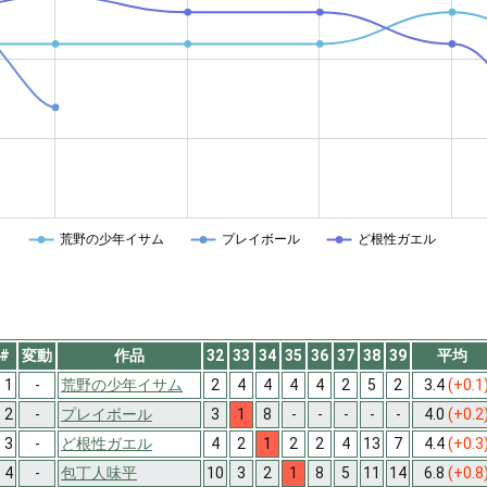
荒野の少年イサム
プレイボール
ど根性ガエル
#
変動
作品
32
33
34
35
36
37
38
39
平均
1
-
荒野の少年イサム
2
4
4
4
4
2
5
2
3.4
(+0.1
2
-
プレイボール
3
1
8
-
-
-
-
-
4.0
(+0.2
3
-
ど根性ガエル
4
2
1
2
2
4
13
7
4.4
(+0.3
4
-
包丁人味平
10
3
2
1
8
5
11
14
6.8
(+0.8