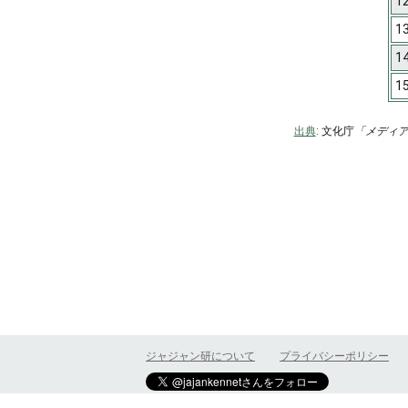
1
1
1
1
出典
: 文化庁
「メディ
ジャジャン研について
プライバシーポリシー