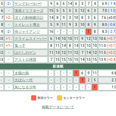
5
-2
↑
ヤングおー!おー!
9
6
6
14
6
3
7
4
6.9
(-1.4
6
-
漫画ドリフターズ
15
5
5
5
5
12
6
3
7.0
(-1.0
7
+2
↓
ぼくの動物園日記
14
8
9
3
10
8
3
6
7.6
(±0.0
8
-
トイレット博士
5
9
11
9
3
10
8
9
8.0
(-0.6
9
-2
↑
侍ジャイアンツ
16
-
-
-
-
-
1
8
8.3
(-2.7
10
+1
↓
クライムスイーパー
6
14
10
10
11
9
12
13
10.6
(+0.7
11
+1
↓
鬼っ子
8
11
14
8
14
13
10
10
11.0
(+0.1
12
-
はだしのゲン
11
13
12
11
12
7
14
12
11.5
(+0.2
13
-
アストロ球団
7
15
15
15
15
14
15
15
13.9
(+0.4
新連載
-
-
太陽の島
-
-
-
-
1
6
9
11
6.
-
-
大ぼら一代
-
-
-
-
-
1
2
5
2.
-
-
灰になる少年
-
-
-
-
-
-
-
1
1.
巻頭カラー
センターカラー
掲載データについて