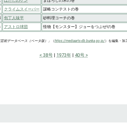
2
はだしのゲン
まぼろしの米の巻
3
クライムスイーパー
謀略コンテストの巻
4
包丁人味平
砂料理コーチの巻
5
アストロ球団
怪物【モンスター】ジョーをつぶせ!の巻
ア芸術データベース（ベータ版）」
（
https://mediaarts-db.bunka.go.jp/
）を編集・加
38号
1973年
40号