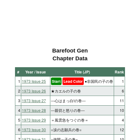
Barefoot Gen
Chapter Data
#
Year / Issue
Title (JP)
Rank
1
1973 Issue 25
Start
Lead Color
●非国民の子の巻
1
2
1973 Issue 26
★カエルの子の巻
6
3
1973 Issue 27
―心はまっ白!の巻―
11
4
1973 Issue 28
―親切と怒りの巻―
10
5
1973 Issue 29
＝風雲急をつぐの巻＝
4
6
1973 Issue 30
=涙の志願兵の巻=
12
7
1973 Issue 31
=疎開っ子の巻=
10