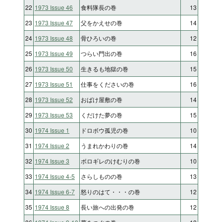
22
1973 Issue 46
食料隊長の巻
13
23
1973 Issue 47
父をかえせの巻
14
24
1973 Issue 48
骨ひろいの巻
12
25
1973 Issue 49
つらい門出の巻
16
26
1973 Issue 50
生きるも地獄の巻
15
27
1973 Issue 51
仕事をくださいの巻
16
28
1973 Issue 52
おばけ屋敷の巻
14
29
1973 Issue 53
くだけた夢の巻
15
30
1974 Issue 1
ドロボウ孤児の巻
10
31
1974 Issue 2
うまれかわりの巻
14
32
1974 Issue 3
ボロギレのけむりの巻
10
33
1974 Issue 4-5
さらしものの巻
13
34
1974 Issue 6-7
怒りのはて・・・の巻
12
35
1974 Issue 8
長い旅への出発の巻
12