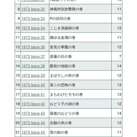
8
1973 Issue 32
神風特別攻撃隊の巻
11
9
1973 Issue 33
Pの目印の巻
13
10
1973 Issue 34
こじき浪曲師の巻
12
11
1973 Issue 35
燃ゆる血潮の巻
11
12
1973 Issue 36
形見の軍艦の巻
12
13
1973 Issue 37
原爆の日の巻
7
14
1973 Issue 38
眼前の地獄の巻
14
15
1973 Issue 39
まぼろしの米の巻
12
16
1973 Issue 40
第ニの恐怖の巻
13
17
1973 Issue 41
まちわびたモモの巻
13
18
1973 Issue 42
おどり子の姉の巻
12
19
1973 Issue 43
最後のおどりの巻
14
20
1973 Issue 44
念願の米の巻
12
21
1973 Issue 45
骨の粉の巻
11