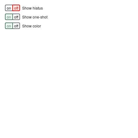
on
off
Show hiatus
on
off
Show one-shot
on
off
Show color