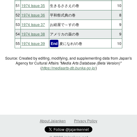
51
1974 Issue 35
生きるささえの巻
10
52
1974 Issue 36
平和祭式典の巻
8
53
1974 Issue 37
お経屋で～すの巻
9
54
1974 Issue 38
アメリカの薬の巻
9
55
1974 Issue 39
End
麦になれ!の巻
10
Source: Created by editing, modifying, and supplementing data from Japan's
Agency for Cultural Affairs
"Media Arts Database (Beta Version)"
(
https://mediaarts-db.bunka.go.jp/
)
About Jajanken
Privacy Policy