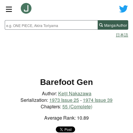
Manga/Author
日本語
Barefoot Gen
Author:
Keiji Nakazawa
Serialization:
1973 Issue 25
-
1974 Issue 39
Chapters:
55 (Complete)
Average Rank: 10.89