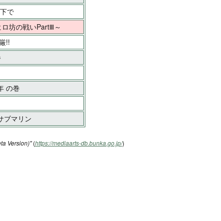
の下で
ロ坊の戦いPartⅢ～
!!
巻
年 の巻
・サブマリン
ta Version)"
(
https://mediaarts-db.bunka.go.jp/
)