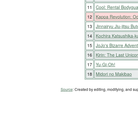
11
Cool: Rental Bodygu
12
Kappa Revolution: O
13
Jinnairyu Jiu-jitsu B
14
Kochira Katsushika-
15
JoJo's Bizarre Adven
16
Kirin: The Last Unico
17
Yu-Gi-Oh!
18
Midori no Makibao
Source
: Created by editing, modifying, and su