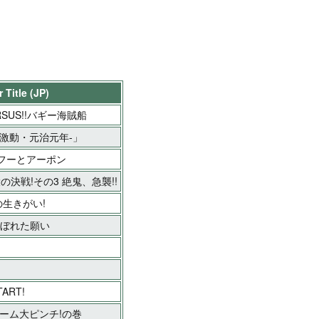
 Title (JP)
RSUS!!バギー海賊船
激動・元治元年-」
イフーとアーポン
大の決戦!その3 絶鬼、急襲!!
の生きがい!
こぼれた願い
ART!
チーム大ピンチ!の巻