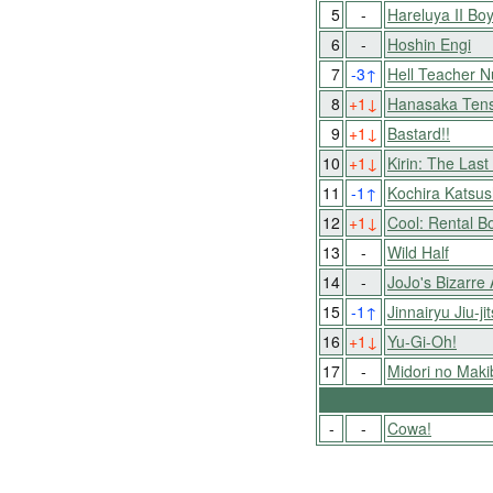
5
-
Hareluya II Bo
6
-
Hoshin Engi
7
-3
↑
Hell Teacher 
8
+1
↓
Hanasaka Tens
9
+1
↓
Bastard!!
10
+1
↓
Kirin: The Last
11
-1
↑
Kochira Katsu
12
+1
↓
Cool: Rental 
13
-
Wild Half
14
-
JoJo's Bizarre
15
-1
↑
Jinnairyu Jiu-j
16
+1
↓
Yu-Gi-Oh!
17
-
Midori no Mak
-
-
Cowa!