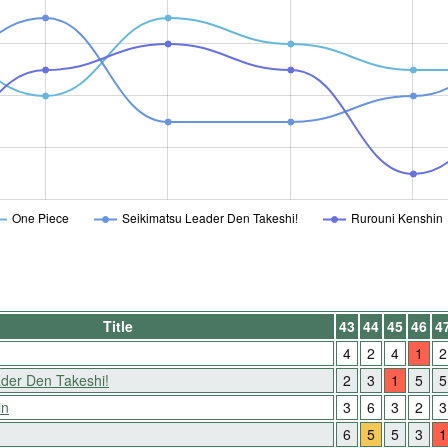
One Piece
Seikimatsu Leader Den Takeshi!
Rurouni Kenshin
Title
43
44
45
46
4
4
2
4
1
2
der Den Takeshi!
2
3
1
5
5
in
3
6
3
2
3
6
5
5
3
1