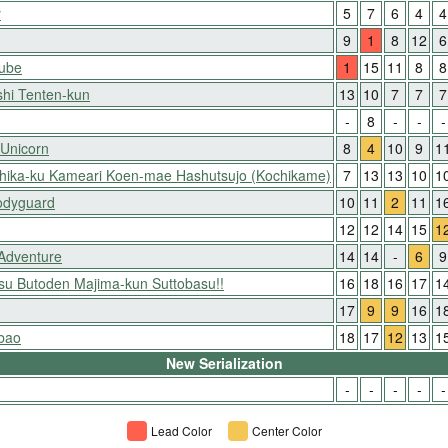
y
5
7
6
4
4
9
1
8
12
6
Nube
1
15
11
8
8
hi Tenten-kun
13
10
7
7
7
-
8
-
-
-
 Unicorn
8
4
10
9
1
shika-ku Kameari Koen-mae Hashutsujo (Kochikame)
7
13
13
10
1
Bodyguard
10
11
2
11
1
12
12
14
15
1
 Adventure
14
14
-
6
9
itsu Butoden Majima-kun Suttobasu!!
16
18
16
17
1
17
9
9
16
1
ibao
18
17
12
13
1
New Serialization
-
-
-
-
-
Lead Color
Center Color