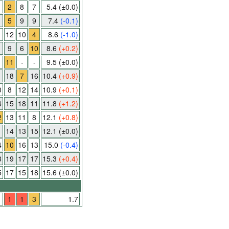
2
8
7
5.4
(±0.0)
5
9
9
7.4
(-0.1)
12
10
4
8.6
(-1.0)
9
6
10
8.6
(+0.2)
11
-
-
9.5
(±0.0)
1
18
7
16
10.4
(+0.9)
0
8
12
14
10.9
(+0.1)
6
15
18
11
11.8
(+1.2)
2
13
11
8
12.1
(+0.8)
14
13
15
12.1
(±0.0)
4
10
16
13
15.0
(-0.4)
8
19
17
17
15.3
(+0.4)
5
17
15
18
15.6
(±0.0)
1
1
3
1.7