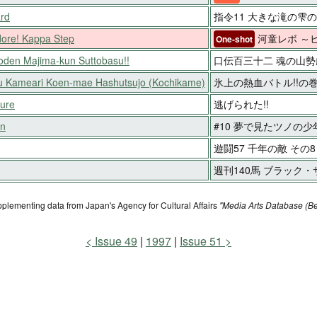
ard
指令11 大きな滝の雫
dore! Kappa Step
河童レボ ～ヒ
One-shot
utoden Majima-kun Suttobasu!!
口伝百三十二 魂の山勢厳
ku Kameari Koen-mae Hashutsujo (Kochikame)
氷上の熱血バトル!!の
ture
逃げられた!!
rn
#10 夢で見たツノの少
遊闘57 千年の敵 その8
週刊140馬 ブラック
pplementing data from Japan's Agency for Cultural Affairs
"Media Arts Database (Be
Issue 49
1997
Issue 51