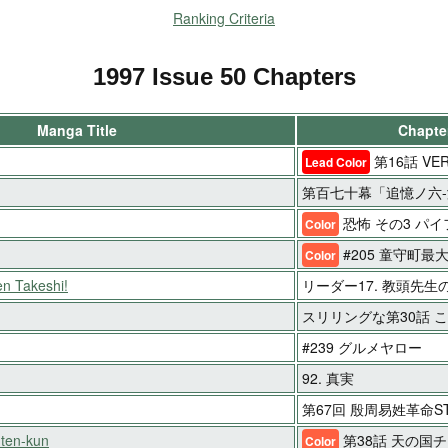
Ranking Criteria
1997 Issue 50 Chapters
Manga Title
Chapter
第16話 VE
Lead Color
第百七十幕「追憶ノ六-
恐怖 その3 パ
Color
#205 童守町最
Color
n Takeshi!
リーダー17. 教頭先生
スリリングな第30話 
#239 グルメヤロー
92. 真実
第67回 殷周易姓革命ST
ten-kun
第38話 天の国
Color