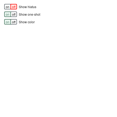
on
off
Show hiatus
on
off
Show one-shot
on
off
Show color