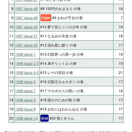
8
1997 Issue 48
#8 150円のおまもり の巻
18
9
1997 Issue 49
Color
#9 おれが守る!の巻
7
10
1997 Issue 50
#10 夢で見たツノの少年 の巻
16
11
1997 Issue 51
#11 なるみの天使 の巻
16
12
1997 Issue 52
#12 流れ星に願う の巻
17
13
1998 Issue 1
#13 幻獣界への第一歩 の巻
19
14
1998 Issue 2-3
#14 弟子リットル の巻
19
15
1998 Issue 4-5
#15 レナの笑顔 の巻
21
16
1998 Issue 6
#16 幻獣王カルカダン の巻
17
17
1998 Issue 7
#17 ウロボロスの呪い の巻
16
18
1998 Issue 8
#18 誰かのための歌 の巻
17
19
1998 Issue 9
#19 おれにはわかんねえ の巻
17
20
1998 Issue 10
End
#20 彗ときりん
17