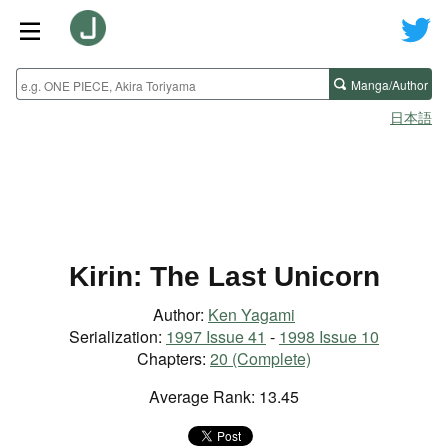
Manga/Author
日本語
Kirin: The Last Unicorn
Author:
Ken Yagami
Serialization:
1997 Issue 41
-
1998 Issue 10
Chapters:
20 (Complete)
Average Rank: 13.45