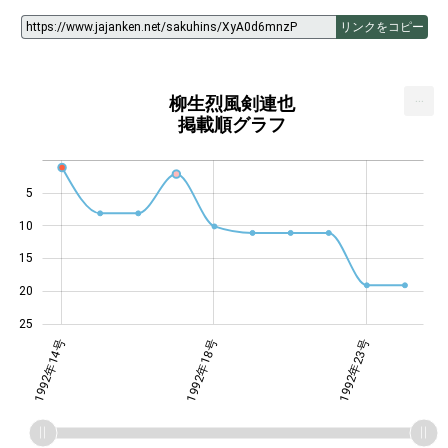
リンクをコピー
...
柳生烈風剣連也
掲載順グラフ
5
10
14
15
20
25
年17号
年20号
年24号
1992年14号
1992年18号
1992年23号
1992年23号