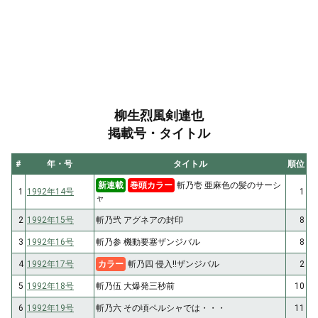
柳生烈風剣連也
掲載号・タイトル
#
年・号
タイトル
順位
新連載
巻頭カラー
斬乃壱 亜麻色の髪のサーシ
1
1992年14号
1
ャ
2
1992年15号
斬乃弐 アグネアの封印
8
3
1992年16号
斬乃参 機動要塞ザンジバル
8
4
1992年17号
カラー
斬乃四 侵入!!ザンジバル
2
5
1992年18号
斬乃伍 大爆発三秒前
10
6
1992年19号
斬乃六 その頃ペルシャでは・・・
11