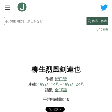
作品・作者
English
柳生烈風剣連也
作者:
野口賢
連載:
1992年14号
-
1992年24号
話数:
全10話
平均掲載順: 10