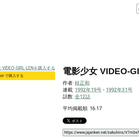
電影少女 VIDEO-GI
zon で購入する
作者:
桂正和
連載:
1992年19号
-
1992年31号
話数:
全12話
平均掲載順: 16.17