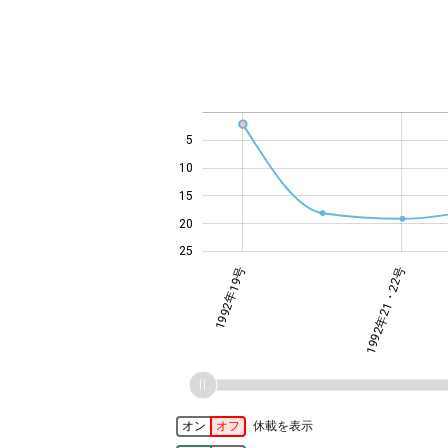
-10
14
12
30
-4
-2
-5
4
0
2
6
8
5
10
14
15
20
25
1992年19号
1992年21・22号
オン
オフ
休載を表示