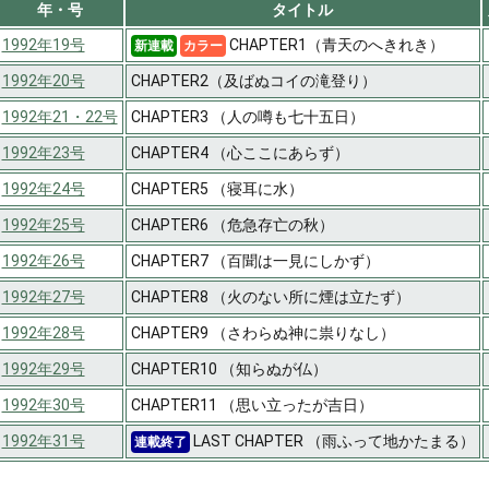
年・号
タイトル
1992年19号
CHAPTER1（青天のへきれき）
新連載
カラー
1992年20号
CHAPTER2（及ばぬコイの滝登り）
1992年21・22号
CHAPTER3 （人の噂も七十五日）
1992年23号
CHAPTER4 （心ここにあらず）
1992年24号
CHAPTER5 （寝耳に水）
1992年25号
CHAPTER6 （危急存亡の秋）
1992年26号
CHAPTER7 （百聞は一見にしかず）
1992年27号
CHAPTER8 （火のない所に煙は立たず）
1992年28号
CHAPTER9 （さわらぬ神に祟りなし）
1992年29号
CHAPTER10 （知らぬが仏）
1992年30号
CHAPTER11 （思い立ったが吉日）
1992年31号
LAST CHAPTER （雨ふって地かたまる）
連載終了