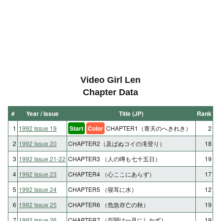
Video Girl Len
Chapter Data
#
Year / Issue
Title (JP)
Rank
1
1992 Issue 19
Start
Color
CHAPTER1（青天のへきれき）
2
2
1992 Issue 20
CHAPTER2（及ばぬコイの滝登り）
18
3
1992 Issue 21-22
CHAPTER3 （人の噂も七十五日）
19
4
1992 Issue 23
CHAPTER4 （心ここにあらず）
17
5
1992 Issue 24
CHAPTER5 （寝耳に水）
12
6
1992 Issue 25
CHAPTER6 （危急存亡の秋）
19
7
1992 Issue 26
CHAPTER7 （百聞は一見にしかず）
19