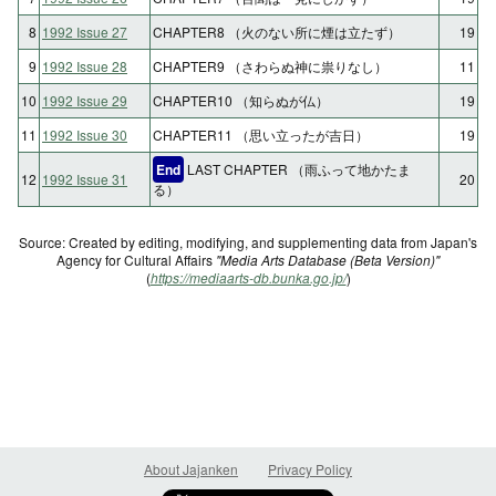
8
1992 Issue 27
CHAPTER8 （火のない所に煙は立たず）
19
9
1992 Issue 28
CHAPTER9 （さわらぬ神に祟りなし）
11
10
1992 Issue 29
CHAPTER10 （知らぬが仏）
19
11
1992 Issue 30
CHAPTER11 （思い立ったが吉日）
19
End
LAST CHAPTER （雨ふって地かたま
12
1992 Issue 31
20
る）
Source: Created by editing, modifying, and supplementing data from Japan's
Agency for Cultural Affairs
"Media Arts Database (Beta Version)"
(
https://mediaarts-db.bunka.go.jp/
)
About Jajanken
Privacy Policy