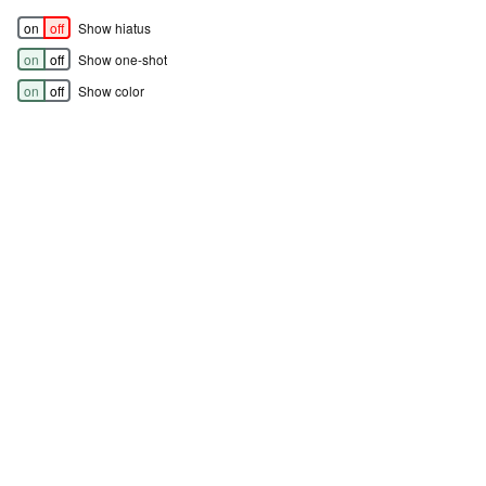
on
off
Show hiatus
on
off
Show one-shot
on
off
Show color