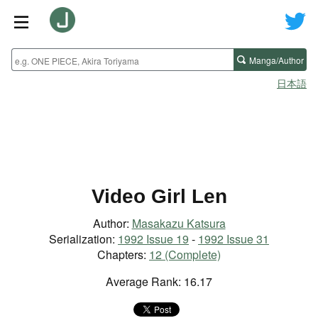
Manga/Author
日本語
Video Girl Len
Author:
Masakazu Katsura
Serialization:
1992 Issue 19
-
1992 Issue 31
Chapters:
12 (Complete)
Average Rank: 16.17