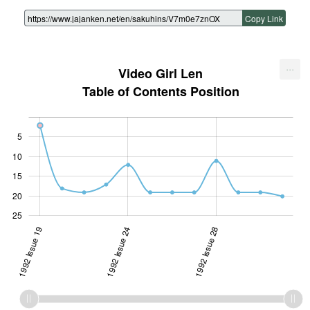
Copy Link
...
Video Girl Len
Table of Contents Position
5
10
10
15
20
25
1992 Issue 19
1992 Issue 24
1992 Issue 28
1992 Issue 28