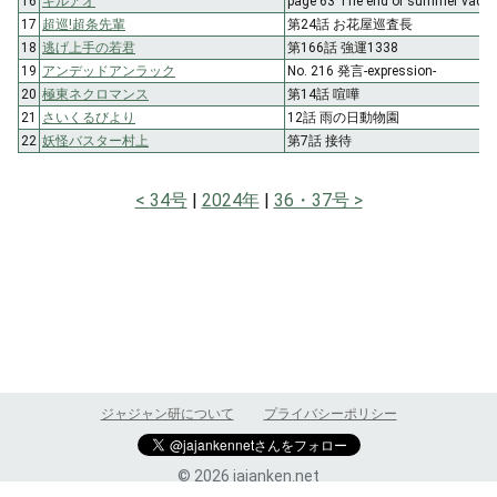
16
キルアオ
page 63 The end of summer vacat
17
超巡!超条先輩
第24話 お花屋巡査長
18
逃げ上手の若君
第166話 強運1338
19
アンデッドアンラック
No. 216 発言-expression-
20
極東ネクロマンス
第14話 喧嘩
21
さいくるびより
12話 雨の日動物園
22
妖怪バスター村上
第7話 接待
34号
2024年
36・37号
ジャジャン研について
プライバシーポリシー
© 2026 jajanken.net