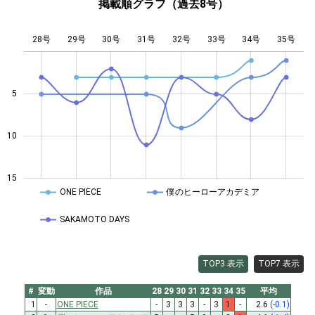
掲載順グラフ（過去8号）
28号
29号
30号
31号
L
32号
33号
34号
35号
5
10
10
15
ONE PIECE
僕のヒーローアカデミア
SAKAMOTO DAYS
TOP3 表示
TOP7 表示
#
変動
作品
28
29
30
31
32
33
34
35
平均
1
-
ONE PIECE
-
3
3
3
-
3
1
-
2.6
(-0.1)