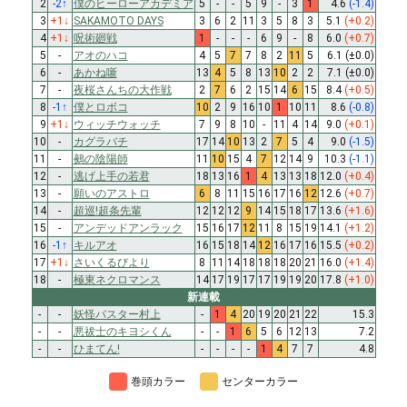
2
-2
↑
僕のヒーローアカデミア
5
-
-
5
9
-
3
1
4.6
(-1.4)
3
+1
↓
SAKAMOTO DAYS
3
6
2
11
3
5
8
3
5.1
(+0.2)
4
+1
↓
呪術廻戦
1
-
-
-
6
9
-
8
6.0
(+0.7)
5
-
アオのハコ
4
5
7
7
8
2
11
5
6.1
(±0.0)
6
-
あかね噺
13
4
5
8
13
10
2
2
7.1
(±0.0)
7
-
夜桜さんちの大作戦
2
7
6
2
15
14
6
15
8.4
(+0.5)
8
-1
↑
僕とロボコ
10
2
9
16
10
1
10
11
8.6
(-0.8)
9
+1
↓
ウィッチウォッチ
7
9
8
10
-
11
4
14
9.0
(+0.1)
10
-
カグラバチ
17
14
10
13
2
7
5
4
9.0
(-1.5)
11
-
鵺の陰陽師
11
10
15
4
7
12
14
9
10.3
(-1.1)
12
-
逃げ上手の若君
18
13
16
1
4
13
13
18
12.0
(+0.4)
13
-
願いのアストロ
6
8
11
15
16
17
16
12
12.6
(+0.7)
14
-
超巡!超条先輩
12
12
12
9
14
15
18
17
13.6
(+1.6)
15
-
アンデッドアンラック
15
16
17
12
11
8
15
19
14.1
(+1.2)
16
-1
↑
キルアオ
16
15
18
14
12
16
17
16
15.5
(+0.2)
17
+1
↓
さいくるびより
8
11
14
18
18
18
20
21
16.0
(+1.4)
18
-
極東ネクロマンス
14
17
19
17
17
19
19
20
17.8
(+1.0)
新連載
-
-
妖怪バスター村上
-
1
4
20
19
20
21
22
15.3
-
-
悪祓士のキヨシくん
-
-
1
6
5
6
12
13
7.2
-
-
ひまてん!
-
-
-
-
1
4
7
7
4.8
巻頭カラー
センターカラー