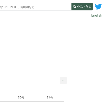
作品・作者
English
...
30号
31号