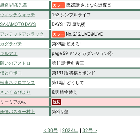
超巡!超条先輩
第20話 さよなら巡査長
カラー
ウィッチウォッチ
162 シンプルライフ
SAKAMOTO DAYS
DAYS 172 蜃気楼
アンデッドアンラック
No. 212 LIVE＠LIVE
カラー
カグラバチ
第39話 超えろ!!
キルアオ
page 59 ミツオカダンジョン④
願いのアストロ
第11話 世剣寅三
僕とロボコ
第191話 将棋とボンド
極東ネクロマンス
第10話 どうして
さいくるびより
8話 植物替え
ミーミアの杖
読切
妖怪バスター村上
第3話 壁
30号
2024年
32号