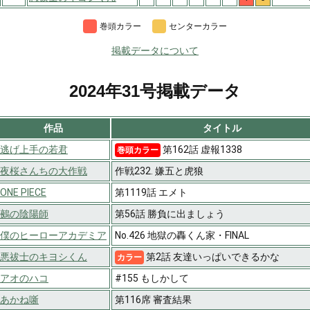
巻頭カラー
センターカラー
掲載データについて
2024年31号掲載データ
作品
タイトル
逃げ上手の若君
第162話 虚報1338
巻頭カラー
夜桜さんちの大作戦
作戦232. 嫌五と虎狼
ONE PIECE
第1119話 エメト
鵺の陰陽師
第56話 勝負に出ましょう
僕のヒーローアカデミア
No.426 地獄の轟くん家・FINAL
悪祓士のキヨシくん
第2話 友達いっぱいできるかな
カラー
アオのハコ
#155 もしかして
あかね噺
第116席 審査結果