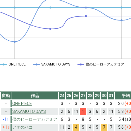
ONE PIECE
SAKAMOTO DAYS
僕のヒーローアカデミア
変動
作品
24
25
26
27
28
29
30
31
平均
-
ONE PIECE
3
-
3
3
-
3
3
3
3.0
(+0
-
SAKAMOTO DAYS
2
6
11
1
3
6
2
11
5.3
(+0
-1
↑
僕のヒーローアカデミア
6
3
-
8
5
-
-
5
5.4
(±0
+1
↓
アオのハコ
11
2
4
5
4
5
7
7
5.6
(+0