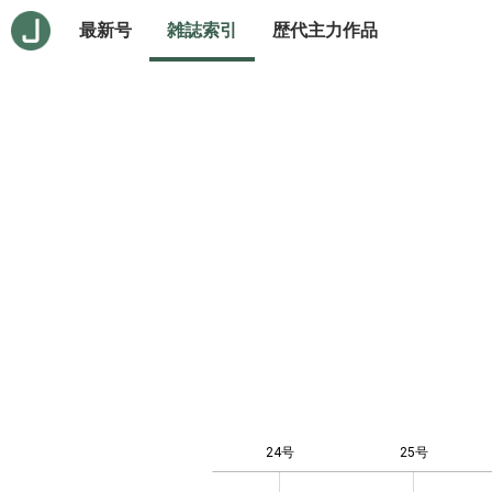
最新号
雑誌索引
歴代主力作品
24号
25号
-10
20
-4
-2
-5
0
2