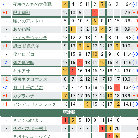
-1
↑
夜桜さんちの大作戦
4
4
15
11
2
7
6
2
6.4
(-1
+1
↓
呪術廻戦
12
10
6
-
1
-
-
-
7.3
(+0
-
願いのアストロ
5
9
10
6
6
8
11
15
8.8
(+0
-
あかね噺
15
11
13
2
13
4
5
8
8.9
(+0
-1
↑
ウィッチウォッチ
13
12
2
13
7
9
8
10
9.3
(-0
+1
↓
超巡!超条先輩
9
13
9
4
12
12
12
9
10.0
(+0
-
僕とロボコ
14
15
8
17
10
2
9
16
11.4
(-0
-2
↑
鵺の陰陽師
18
16
1
18
11
10
15
4
11.6
(-1
-
キルアオ
10
1
16
14
16
15
18
14
13.0
(-0
+2
↓
極東ネクロマンス
8
7
12
12
14
17
19
17
13.3
(+1
-2
↑
逃げ上手の若君
17
-
14
15
18
13
16
1
13.4
(-2
+1
↓
カグラバチ
7
17
17
16
17
14
10
13
13.9
(+0
+1
↓
アンデッドアンラック
16
14
-
9
15
16
17
12
14.1
(-0
新連載
-
さいくるびより
1
5
5
10
8
11
14
18
-
妖怪バスター村上
-
-
-
-
-
1
4
20
-
悪祓士のキヨシくん
-
-
-
-
-
-
1
6