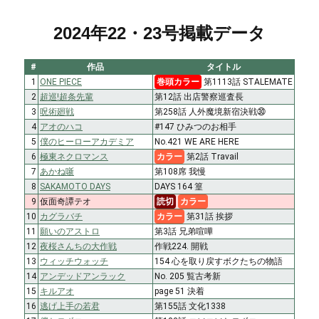
2024年22・23号掲載データ
#
作品
タイトル
1
ONE PIECE
巻頭カラー
第1113話 STALEMATE
2
超巡!超条先輩
第12話 出店警察巡査長
3
呪術廻戦
第258話 人外魔境新宿決戦㉚
4
アオのハコ
#147 ひみつのお相手
5
僕のヒーローアカデミア
No.421 WE ARE HERE
6
極東ネクロマンス
カラー
第2話 Travail
7
あかね噺
第108席 我慢
8
SAKAMOTO DAYS
DAYS 164 篁
9
仮面奇譚テオ
読切
カラー
10
カグラバチ
カラー
第31話 挨拶
11
願いのアストロ
第3話 兄弟喧嘩
12
夜桜さんちの大作戦
作戦224. 開戦
13
ウィッチウォッチ
154 心を取り戻すボクたちの物語
14
アンデッドアンラック
No. 205 覧古考新
15
キルアオ
page 51 決着
16
逃げ上手の若君
第155話 文化1338