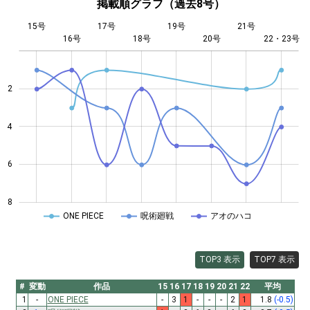
掲載順グラフ（過去8号）
15号
17号
19号
21号
16号
18号
L
20号
22・23号
2
4
4
6
8
ONE PIECE
呪術廻戦
アオのハコ
TOP3 表示
TOP7 表示
#
変動
作品
15
16
17
18
19
20
21
22
平均
1
-
ONE PIECE
-
3
1
-
-
-
2
1
1.8
(-0.5)