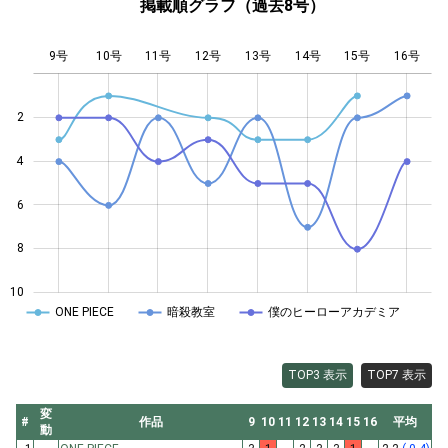
掲載順グラフ（過去8号）
9号
10号
11号
12号
L
13号
14号
15号
16号
2
4
10
6
8
10
ONE PIECE
暗殺教室
僕のヒーローアカデミア
TOP3 表示
TOP7 表示
変
#
作品
9
10
11
12
13
14
15
16
平均
動