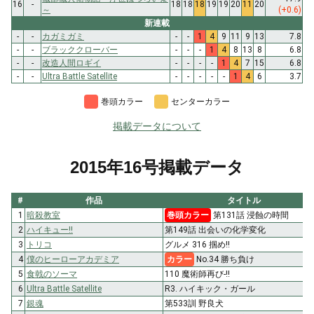
16
-
18
18
18
19
19
20
11
20
～
(+0.6)
新連載
-
-
カガミガミ
-
-
1
4
9
11
9
13
7.8
-
-
ブラッククローバー
-
-
-
1
4
8
13
8
6.8
-
-
改造人間ロギイ
-
-
-
-
1
4
7
15
6.8
-
-
Ultra Battle Satellite
-
-
-
-
-
1
4
6
3.7
巻頭カラー
センターカラー
掲載データについて
2015年16号掲載データ
#
作品
タイトル
1
暗殺教室
巻頭カラー
第131話 浸蝕の時間
2
ハイキュー!!
第149話 出会いの化学変化
3
トリコ
グルメ 316 掴め!!
4
僕のヒーローアカデミア
カラー
No.34 勝ち負け
5
食戟のソーマ
110 魔術師再び-!!
6
Ultra Battle Satellite
R3. ハイキック・ガール
7
銀魂
第533訓 野良犬