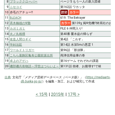
8
ブラッククローバー
ページ 5 もう一人の新入団者
9
ニセコイ
第162話 ワカッタ
10
赤毛のアチョー!!
読切
カラー
11
BLEACH
619. The Betrayer
12
斉木楠雄のΨ難
カラー
第139χ 掲Ψ危機!?終焉社のお
13
カガミガミ
FILE 6 仲間入り!
14
火ノ丸相撲
第40番 覆水盆の帰らず
15
改造人間ロギイ
第4話 「こわす」
16
学糾法廷
第14話 水深5mの悪霊 1
17
ワールドトリガー
第96話 「那須隊」
18
こちら葛飾区亀有公園前派出所
両津信用金庫の巻
19
卓上のアゲハ
第16ゲーム それぞれの課題
20
磯部磯兵衛物語～浮世はつらいよ～
第131話 拙者、お腹壊す!で候
出典
: 文化庁
「メディア芸術データベース（ベータ版）」
（
https://mediaarts-
db.bunka.go.jp/
）を編集・加工、および補完して作成
15号
2015年
17号