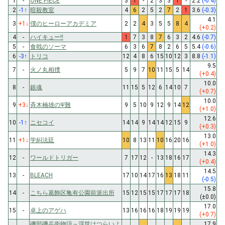
1
-
ONE PIECE
3
1
-
2
3
3
1
-
2.2
(-0.4)
2
-1
↑
暗殺教室
4
6
2
5
2
7
2
1
3.6
(-0.3)
4.1
3
+1
↓
僕のヒーローアカデミア
2
2
4
3
5
5
8
4
(+0.2)
4
-
ハイキュー!!
1
7
3
8
7
6
3
2
4.6
(-0.7)
5
-
食戟のソーマ
6
3
6
7
8
2
6
5
5.4
(-0.6)
6
-3
↑
トリコ
12
4
8
6
15
10
12
3
8.8
(-1.1)
9.5
7
-
火ノ丸相撲
5
9
7
10
11
15
5
14
(+0.4)
10.0
8
-
銀魂
11
15
5
12
6
14
10
7
(+0.7)
10.0
9
+3
↓
斉木楠雄のΨ難
9
5
10
9
12
9
14
12
(+1.0)
12.6
10
-1
↑
ニセコイ
14
14
9
14
14
12
15
9
(+0.3)
13.0
11
+1
↓
学糾法廷
10
8
13
11
10
16
20
16
(+1.0)
14.3
12
-
ワールドトリガー
7
17
12
-
13
18
16
17
(+0.4)
14.5
13
-
BLEACH
17
10
14
17
16
13
18
11
(-0.5)
15.8
14
-
こちら葛飾区亀有公園前派出所
15
12
15
15
17
17
17
18
(±0.0)
17.0
15
-
卓上のアゲハ
13
16
16
16
18
19
19
19
(+0.7)
磯部磯兵衛物語～浮世はつらいよ
17.9