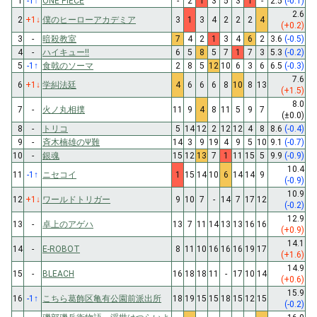
1
-1
↑
ONE PIECE
-
2
1
3
5
3
1
-
2.5
(-0.1)
2.6
2
+1
↓
僕のヒーローアカデミア
3
1
3
4
2
2
2
4
(+0.2)
3
-
暗殺教室
7
4
2
1
3
4
6
2
3.6
(-0.5)
4
-
ハイキュー!!
6
5
8
5
7
1
7
3
5.3
(-0.2)
5
-1
↑
食戟のソーマ
2
8
5
12
10
6
3
6
6.5
(-0.3)
7.6
6
+1
↓
学糾法廷
4
6
6
6
8
10
8
13
(+1.5)
8.0
7
-
火ノ丸相撲
11
9
4
8
11
5
9
7
(±0.0)
8
-
トリコ
5
14
12
2
12
12
4
8
8.6
(-0.4)
9
-
斉木楠雄のΨ難
14
3
9
19
4
9
5
10
9.1
(-0.7)
10
-
銀魂
15
12
13
7
1
11
15
5
9.9
(-0.9)
10.4
11
-1
↑
ニセコイ
1
15
14
10
6
14
14
9
(-0.9)
10.9
12
+1
↓
ワールドトリガー
9
10
7
-
14
7
17
12
(-0.2)
12.9
13
-
卓上のアゲハ
13
7
11
14
13
13
16
16
(+0.9)
14.1
14
-
E-ROBOT
8
11
10
16
16
16
19
17
(+1.6)
14.9
15
-
BLEACH
16
18
18
11
-
17
10
14
(+0.6)
15.9
16
-1
↑
こちら葛飾区亀有公園前派出所
18
19
15
15
18
15
12
15
(-0.2)