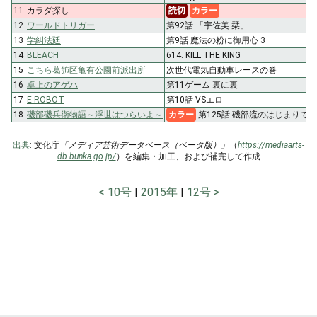
11
カラダ探し
読切
カラー
12
ワールドトリガー
第92話 「宇佐美 栞」
13
学糾法廷
第9話 魔法の粉に御用心 3
14
BLEACH
614. KILL THE KING
15
こちら葛飾区亀有公園前派出所
次世代電気自動車レースの巻
16
卓上のアゲハ
第11ゲーム 裏に裏
17
E-ROBOT
第10話 VSエロ
18
磯部磯兵衛物語～浮世はつらいよ～
カラー
第125話 磯部流のはじまりで候
出典
: 文化庁
「メディア芸術データベース（ベータ版）」
（
https://mediaarts-
db.bunka.go.jp/
）を編集・加工、および補完して作成
10号
2015年
12号