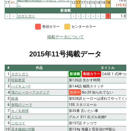
磯部磯兵衛物語～浮世はつらいよ
16.0
17
+1
↓
12
17
17
13
15
18
18
18
～
(+0.6)
新連載
-
-
カガミガミ
-
-
-
-
-
-
-
1
1.0
巻頭カラー
センターカラー
掲載データについて
2015年11号掲載データ
#
作品
タイトル
1
カガミガミ
新連載
巻頭カラー
CASE 1 式神つ
2
暗殺教室
第126話 生かす時間
3
ハイキュー!!
第144話 極限スイッチ
4
僕のヒーローアカデミア
カラー
No.29 知られてない
5
銀魂
第528訓 ヒーローは遅れてやってくる
6
食戟のソーマ
105 スタジエール
7
火ノ丸相撲
第35番 言いたい事
8
トリコ
グルメ 311 出ズル化物!!
9
ニセコイ
第157話 テンコウ
10
斉木楠雄のΨ難
第134χ 海藤と窪谷須のΨ疑心