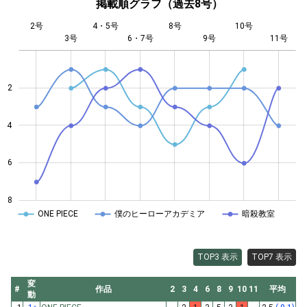
掲載順グラフ（過去8号）
2号
4・5号
8号
10号
3号
6・7号
L
9号
11号
2
4
4
6
8
ONE PIECE
僕のヒーローアカデミア
暗殺教室
TOP3 表示
TOP7 表示
変
#
作品
2
3
4
6
8
9
10
11
平均
動