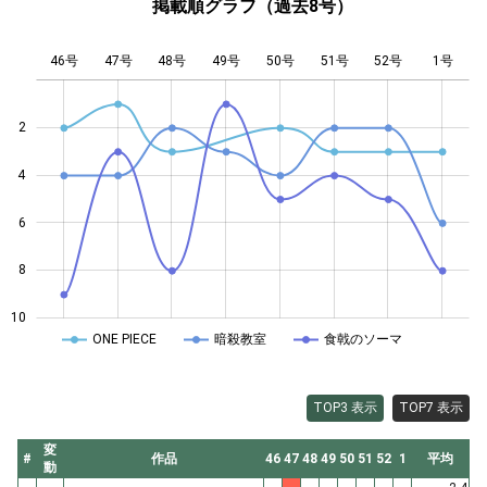
掲載順グラフ（過去8号）
46号
47号
48号
49号
L
50号
51号
52号
1号
2
4
10
6
8
10
ONE PIECE
暗殺教室
食戟のソーマ
TOP3 表示
TOP7 表示
変
#
作品
46
47
48
49
50
51
52
1
平均
動