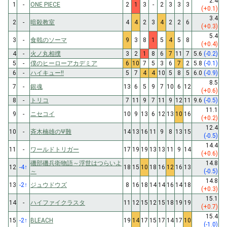
2.4
1
-
ONE PIECE
2
1
3
-
2
3
3
3
(+0.1)
3.4
2
-
暗殺教室
4
4
2
3
4
2
2
6
(+0.3)
5.4
3
-
食戟のソーマ
9
3
8
1
5
4
5
8
(+0.4)
4
-
火ノ丸相撲
3
2
1
8
6
7
11
7
5.6
(-0.2)
5
-
僕のヒーローアカデミア
6
10
7
5
3
6
7
2
5.8
(-0.1)
6
-
ハイキュー!!
5
7
4
4
10
5
8
5
6.0
(-0.9)
8.5
7
-
銀魂
13
6
5
9
7
10
6
12
(+0.6)
8
-
トリコ
7
11
9
7
11
9
12
11
9.6
(-0.5)
11.1
9
-
ニセコイ
10
9
13
6
12
13
10
16
(+0.2)
12.4
10
-
斉木楠雄のΨ難
14
13
16
11
9
8
13
15
(-0.5)
14.4
11
-
ワールドトリガー
17
19
19
13
13
11
9
14
(+0.6)
磯部磯兵衛物語～浮世はつらいよ
14.8
12
-4
↑
18
15
10
18
16
12
16
13
～
(-0.5)
14.8
13
-2
↑
ジュウドウズ
8
16
18
14
14
16
14
18
(+0.3)
15.1
14
-
ハイファイクラスタ
11
12
15
12
15
18
19
19
(+0.7)
15.4
15
-2
↑
BLEACH
19
14
17
15
17
14
17
10
(-1.0)