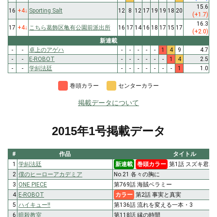
15.6
16
+4
↓
Sporting Salt
12
8
12
17
19
19
18
20
(+1.7)
16.3
17
+4
↓
こちら葛飾区亀有公園前派出所
16
17
14
16
18
17
15
17
(+2.0)
新連載
-
-
卓上のアゲハ
-
-
-
-
-
1
4
9
4.7
-
-
E-ROBOT
-
-
-
-
-
-
1
4
2.5
-
-
学糾法廷
-
-
-
-
-
-
-
1
1.0
巻頭カラー
センターカラー
掲載データについて
2015年1号掲載データ
#
作品
タイトル
1
学糾法廷
新連載
巻頭カラー
第1話 スズキ君バ
2
僕のヒーローアカデミア
No.21 各々の胸に
3
ONE PIECE
第769話 海賊ベラミー
4
E-ROBOT
カラー
第2話 事実と真実
5
ハイキュー!!
第136話 流れを変える一本・3
6
暗殺教室
第118話 縁の時間