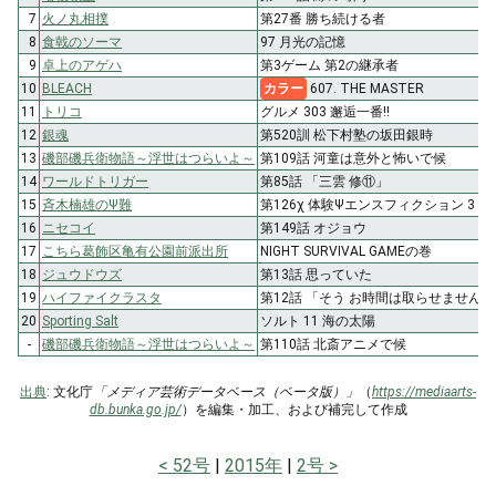
7
火ノ丸相撲
第27番 勝ち続ける者
8
食戟のソーマ
97 月光の記憶
9
卓上のアゲハ
第3ゲーム 第2の継承者
10
BLEACH
カラー
607. THE MASTER
11
トリコ
グルメ 303 邂逅一番!!
12
銀魂
第520訓 松下村塾の坂田銀時
13
磯部磯兵衛物語～浮世はつらいよ～
第109話 河童は意外と怖いで候
14
ワールドトリガー
第85話 「三雲 修⑪」
15
斉木楠雄のΨ難
第126χ 体験Ψエンスフィクション 3
16
ニセコイ
第149話 オジョウ
17
こちら葛飾区亀有公園前派出所
NIGHT SURVIVAL GAMEの巻
18
ジュウドウズ
第13話 思っていた
19
ハイファイクラスタ
第12話 「そう お時間は取らせません」
20
Sporting Salt
ソルト 11 海の太陽
-
磯部磯兵衛物語～浮世はつらいよ～
第110話 北斎アニメで候
出典
: 文化庁
「メディア芸術データベース（ベータ版）」
（
https://mediaarts-
db.bunka.go.jp/
）を編集・加工、および補完して作成
52号
2015年
2号