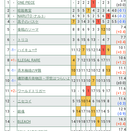
2.0
1
-
ONE PIECE
-
2
2
2
1
-
2
3
(±0.0)
2
-
暗殺教室
2
5
5
7
4
2
3
4
4.0
(-0.1)
3
-
NARUTO -ナルト-
6
9
3
5
2
5
6
1
4.6
(-0.2)
4
-
黒子のバスケ
7
3
14
3
9
1
5
2
5.5
(-0.8)
7.4
5
-
食戟のソーマ
8
8
6
9
3
3
12
10
(+0.4)
7.7
6
-
トリコ
3
6
15
6
13
-
4
7
(+0.4)
10.1
7
-1
↑
ハイキュー!!
11
12
7
15
12
14
1
9
(+0.3)
10.6
8
+1
↓
ILLEGAL RARE
4
7
12
13
15
6
17
11
(+1.2)
11.1
9
-1
↑
斉木楠雄のΨ難
10
13
11
12
10
12
8
13
(+0.2)
磯部磯兵衛物語～浮世はつらいよ
11.4
10
-1
↑
12
11
13
10
7
10
13
15
～
(±0.0)
11.6
11
+2
↓
ワールドトリガー
13
-
9
1
17
15
9
17
(+1.2)
11.6
12
-
ニセコイ
5
15
10
14
6
16
19
8
(-0.3)
12.9
13
-
銀魂
9
14
17
16
11
17
14
5
(-0.9)
16.3
14
-
BLEACH
14
19
18
17
19
9
15
19
(+0.4)
17.4