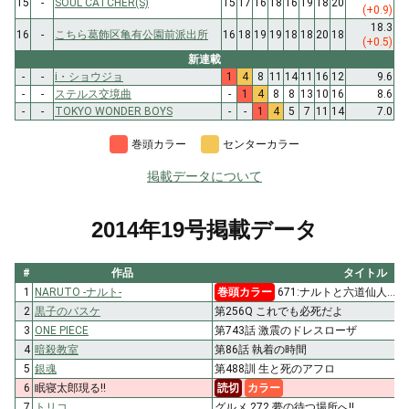
15
-
SOUL CATCHER(S)
15
17
16
18
16
19
18
20
(+0.9)
18.3
16
-
こちら葛飾区亀有公園前派出所
16
18
19
19
18
18
20
18
(+0.5)
新連載
-
-
i・ショウジョ
1
4
8
11
14
11
16
12
9.6
-
-
ステルス交境曲
-
1
4
8
8
13
10
16
8.6
-
-
TOKYO WONDER BOYS
-
-
1
4
5
7
11
14
7.0
巻頭カラー
センターカラー
掲載データについて
2014年19号掲載データ
#
作品
タイトル
1
NARUTO -ナルト-
巻頭カラー
671:ナルトと六道仙人…!!
2
黒子のバスケ
第256Q これでも必死だよ
3
ONE PIECE
第743話 激震のドレスローザ
4
暗殺教室
第86話 執着の時間
5
銀魂
第488訓 生と死のアフロ
6
眠寝太郎現る!!
読切
カラー
7
トリコ
グルメ 272 夢の待つ場所へ!!