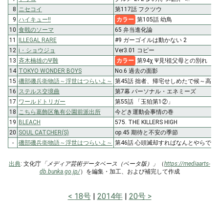
8
ニセコイ
第117話 フクツウ
9
ハイキュー!!
カラー
第105話 幼鳥
10
食戟のソーマ
65 弁当進化論
11
ILLEGAL RARE
#9 ガーゴイルは動かない 2
12
i・ショウジョ
Ver3.01 コピー
13
斉木楠雄のΨ難
カラー
第94χ Ψ見!祖父母との別れ
14
TOKYO WONDER BOYS
No.6 過去の面影
15
磯部磯兵衛物語～浮世はつらいよ～
第45話 拙者、帰宅せしめたで候～高
16
ステルス交境曲
第7幕 パーソナル・エネミーズ
17
ワールドトリガー
第55話 「玉狛第1②」
18
こちら葛飾区亀有公園前派出所
今どき運動会事情の巻
19
BLEACH
575. THE KILLERS HIGH
20
SOUL CATCHER(S)
op.45 期待と不安の季節
-
磯部磯兵衛物語～浮世はつらいよ～
第46話 心頭滅却すればなんとやらで
出典
: 文化庁
「メディア芸術データベース（ベータ版）」
（
https://mediaarts-
db.bunka.go.jp/
）を編集・加工、および補完して作成
18号
2014年
20号