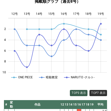
掲載順グラフ（過去8号）
12号
13号
14号
15号
L
16号
17号
18号
19号
2
4
10
6
8
10
ONE PIECE
暗殺教室
NARUTO -ナルト-
TOP3 表示
TOP7 表示
変
#
作品
12
13
14
15
16
17
18
19
平均
動