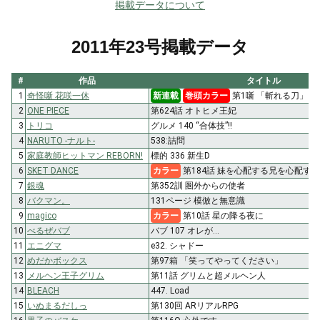
掲載データについて
2011年23号掲載データ
#
作品
タイトル
1
奇怪噺 花咲一休
新連載
巻頭カラー
第1噺 「斬れる刀」と
2
ONE PIECE
第624話 オトヒメ王妃
3
トリコ
グルメ 140 “合体技”!!
4
NARUTO -ナルト-
538:詰問
5
家庭教師ヒットマン REBORN!
標的 336 新生D
6
SKET DANCE
カラー
第184話 妹を心配する兄を心配す
7
銀魂
第352訓 圏外からの使者
8
バクマン。
131ページ 模倣と無意識
9
magico
カラー
第10話 星の降る夜に
10
べるぜバブ
バブ 107 オレが…
11
エニグマ
e32. シャドー
12
めだかボックス
第97箱 「笑ってやってください」
13
メルヘン王子グリム
第11話 グリムと超メルヘン人
14
BLEACH
447. Load
15
いぬまるだしっ
第130回 ARリアルRPG