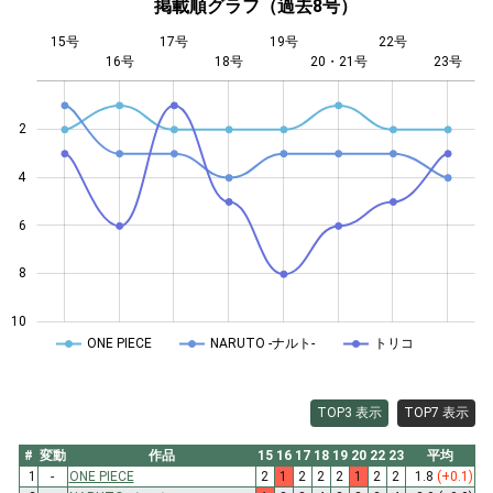
掲載順グラフ（過去8号）
15号
17号
19号
22号
16号
18号
L
20・21号
23号
2
4
10
6
8
10
ONE PIECE
NARUTO -ナルト-
トリコ
TOP3 表示
TOP7 表示
#
変動
作品
15
16
17
18
19
20
22
23
平均
1
-
ONE PIECE
2
1
2
2
2
1
2
2
1.8
(+0.1)