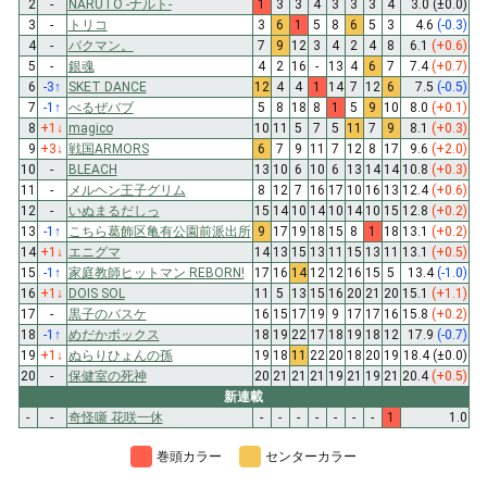
2
-
NARUTO -ナルト-
1
3
3
4
3
3
3
4
3.0
(±0.0)
3
-
トリコ
3
6
1
5
8
6
5
3
4.6
(-0.3)
4
-
バクマン。
7
9
12
3
4
2
4
8
6.1
(+0.6)
5
-
銀魂
4
2
16
-
13
4
6
7
7.4
(+0.7)
6
-3
↑
SKET DANCE
12
4
4
1
14
7
12
6
7.5
(-0.5)
7
-1
↑
べるぜバブ
5
8
18
8
1
5
9
10
8.0
(+0.1)
8
+1
↓
magico
10
11
5
7
5
11
7
9
8.1
(+0.3)
9
+3
↓
戦国ARMORS
6
7
9
11
7
12
8
17
9.6
(+2.0)
10
-
BLEACH
13
10
6
10
6
13
14
14
10.8
(+0.3)
11
-
メルヘン王子グリム
8
12
7
16
17
10
16
13
12.4
(+0.6)
12
-
いぬまるだしっ
15
14
10
14
10
14
10
15
12.8
(+0.2)
13
-1
↑
こちら葛飾区亀有公園前派出所
9
17
19
18
15
8
1
18
13.1
(+0.2)
14
+1
↓
エニグマ
14
13
15
13
11
15
13
11
13.1
(+0.5)
15
-1
↑
家庭教師ヒットマン REBORN!
17
16
14
12
12
16
15
5
13.4
(-1.0)
16
+1
↓
DOIS SOL
11
5
13
15
16
20
21
20
15.1
(+1.1)
17
-
黒子のバスケ
16
15
17
19
9
17
17
16
15.8
(+0.2)
18
-1
↑
めだかボックス
18
19
22
17
18
19
18
12
17.9
(-0.7)
19
+1
↓
ぬらりひょんの孫
19
18
11
22
20
18
20
19
18.4
(±0.0)
20
-
保健室の死神
20
21
21
21
19
21
19
21
20.4
(+0.5)
新連載
-
-
奇怪噺 花咲一休
-
-
-
-
-
-
-
1
1.0
巻頭カラー
センターカラー