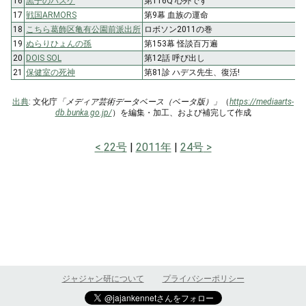
16
黒子のバスケ
第116Q 心外です
17
戦国ARMORS
第9幕 血族の運命
18
こちら葛飾区亀有公園前派出所
ロボソン2011の巻
19
ぬらりひょんの孫
第153幕 怪談百万遍
20
DOIS SOL
第12話 呼び出し
21
保健室の死神
第81診 ハデス先生、復活!
出典
: 文化庁
「メディア芸術データベース（ベータ版）」
（
https://mediaarts-
db.bunka.go.jp/
）を編集・加工、および補完して作成
22号
2011年
24号
ジャジャン研について
プライバシーポリシー