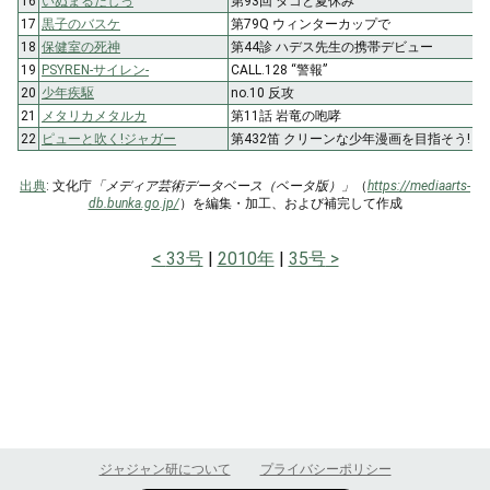
16
いぬまるだしっ
第93回 タコと夏休み
17
黒子のバスケ
第79Q ウィンターカップで
18
保健室の死神
第44診 ハデス先生の携帯デビュー
19
PSYREN-サイレン-
CALL.128 “警報”
20
少年疾駆
no.10 反攻
21
メタリカメタルカ
第11話 岩竜の咆哮
22
ピューと吹く!ジャガー
第432笛 クリーンな少年漫画を目指そう!
出典
: 文化庁
「メディア芸術データベース（ベータ版）」
（
https://mediaarts-
db.bunka.go.jp/
）を編集・加工、および補完して作成
33号
2010年
35号
ジャジャン研について
プライバシーポリシー