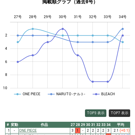
掲載順グラフ（過去8号）
27号
28号
29号
30号
L
31号
32号
33号
34号
2
4
10
6
8
10
ONE PIECE
NARUTO -ナルト-
BLEACH
TOP3 表示
TOP7 表示
#
変動
作品
27
28
29
30
31
32
33
34
平均
1
-
ONE PIECE
3
1
-
2
2
2
2
3
2.1
(+0.1)