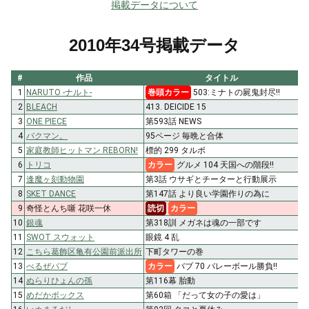
掲載データについて
2010年34号掲載データ
#
作品
タイトル
1
NARUTO -ナルト-
巻頭カラー
503:ミナトの屍鬼封尽!!
2
BLEACH
413. DEICIDE 15
3
ONE PIECE
第593話 NEWS
4
バクマン。
95ページ 毎晩と合体
5
家庭教師ヒットマン REBORN!
標的 299 タルボ
6
トリコ
カラー
グルメ 104 天国への階段!!
7
逢魔ヶ刻動物園
第3話 ウサギとチーターと行動展示
8
SKET DANCE
第147話 より良い学園作りの為に
9
奇怪とんち噺 花咲一休
読切
カラー
10
銀魂
第318訓 メガネは魂の一部です
11
SWOT スウォット
眼鏡 4 乱
12
こちら葛飾区亀有公園前派出所
下町タワーの巻
13
べるぜバブ
カラー
バブ 70 バレーボール勝負!!
14
ぬらりひょんの孫
第116幕 胎動
15
めだかボックス
第60箱 「だって女の子の愛は」