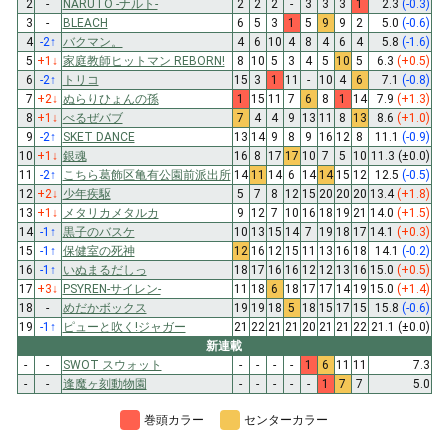
2
-
NARUTO -ナルト-
2
2
2
-
3
3
3
1
2.3
(-0.3)
3
-
BLEACH
6
5
3
1
5
9
9
2
5.0
(-0.6)
4
-2
↑
バクマン。
4
6
10
4
8
4
6
4
5.8
(-1.6)
5
+1
↓
家庭教師ヒットマン REBORN!
8
10
5
3
4
5
10
5
6.3
(+0.5)
6
-2
↑
トリコ
15
3
1
11
-
10
4
6
7.1
(-0.8)
7
+2
↓
ぬらりひょんの孫
1
15
11
7
6
8
1
14
7.9
(+1.3)
8
+1
↓
べるぜバブ
7
4
4
9
13
11
8
13
8.6
(+1.0)
9
-2
↑
SKET DANCE
13
14
9
8
9
16
12
8
11.1
(-0.9)
10
+1
↓
銀魂
16
8
17
17
10
7
5
10
11.3
(±0.0)
11
-2
↑
こちら葛飾区亀有公園前派出所
14
11
14
6
14
14
15
12
12.5
(-0.5)
12
+2
↓
少年疾駆
5
7
8
12
15
20
20
20
13.4
(+1.8)
13
+1
↓
メタリカメタルカ
9
12
7
10
16
18
19
21
14.0
(+1.5)
14
-1
↑
黒子のバスケ
10
13
15
14
7
19
18
17
14.1
(+0.3)
15
-1
↑
保健室の死神
12
16
12
15
11
13
16
18
14.1
(-0.2)
16
-1
↑
いぬまるだしっ
18
17
16
16
12
12
13
16
15.0
(+0.5)
17
+3
↓
PSYREN-サイレン-
11
18
6
18
17
17
14
19
15.0
(+1.4)
18
-
めだかボックス
19
19
18
5
18
15
17
15
15.8
(-0.6)
19
-1
↑
ピューと吹く!ジャガー
21
22
21
21
20
21
21
22
21.1
(±0.0)
新連載
-
-
SWOT スウォット
-
-
-
-
1
6
11
11
7.3
-
-
逢魔ヶ刻動物園
-
-
-
-
-
1
7
7
5.0
巻頭カラー
センターカラー