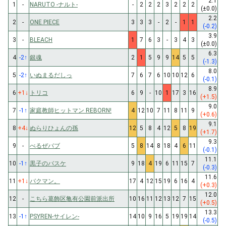
2.1
1
-
NARUTO -ナルト-
-
2
2
2
3
2
2
2
(±0.0)
2.2
2
-
ONE PIECE
3
3
3
-
2
-
1
1
(-0.2)
3.9
3
-
BLEACH
1
7
6
3
-
3
4
3
(±0.0)
6.3
4
-2
↑
銀魂
2
1
5
9
9
14
5
5
(-1.3)
8.0
5
-2
↑
いぬまるだしっ
7
6
7
6
10
10
12
6
(-0.1)
8.9
6
+1
↓
トリコ
6
9
-
10
1
17
3
16
(+1.5)
9.0
7
-1
↑
家庭教師ヒットマン REBORN!
4
12
10
7
11
8
11
9
(+0.6)
9.1
8
+4
↓
ぬらりひょんの孫
12
5
8
4
12
5
8
19
(+1.7)
9.3
9
-
べるぜバブ
5
8
14
8
18
4
6
11
(-0.1)
11.1
10
-1
↑
黒子のバスケ
9
18
4
19
6
11
15
7
(-0.3)
11.6
11
+1
↓
バクマン。
17
4
12
15
19
6
16
4
(+0.3)
12.0
12
-
こちら葛飾区亀有公園前派出所
10
16
11
12
13
12
7
15
(+0.5)
13.3
13
-1
↑
PSYREN-サイレン-
14
10
9
16
5
19
19
14
(-0.5)