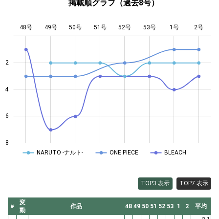
掲載順グラフ（過去8号）
48号
49号
50号
51号
L
52号
53号
1号
2号
2
4
4
6
8
NARUTO -ナルト-
ONE PIECE
BLEACH
TOP3 表示
TOP7 表示
変
#
作品
48
49
50
51
52
53
1
2
平均
動