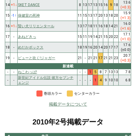
13.6
14
+1
↓
SKET DANCE
8
13
17
13
15
16
9
18
(+0.3)
15.9
15
-1
↑
保健室の死神
11
15
13
17
20
13
18
20
(+1.3)
16.0
16
+1
↓
賢い犬リリエンタール
13
17
18
11
16
18
14
21
(+1.6)
17.1
17
-
あねどきっ
15
11
19
14
21
15
20
22
(+1.0)
17.6
18
-
めだかボックス
18
19
16
20
14
20
17
17
(±0.0)
20.7
19
-
ピューと吹く!ジャガー
21
-
21
21
17
21
21
23
(+0.3)
新連載
-
-
ねこわっぱ!
-
-
1
5
8
7
13
13
7.8
新世紀アイドル伝説 彼方セブンチ
-
-
-
-
-
1
4
9
10
10
6.8
ェンジ
巻頭カラー
センターカラー
掲載データについて
2010年2号掲載データ