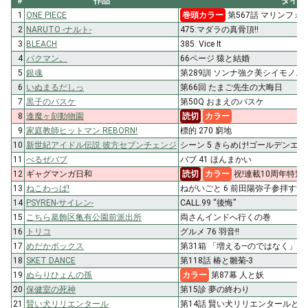
#
作品
タイト
1
ONE PIECE
巻頭カラー
第567話 マリンフ
2
NARUTO -ナルト-
475:マダラの真骨頂!!
3
BLEACH
385. Vice It
4
バクマン。
66ページ 猿と結婚
5
銀魂
第289訓 ソンナ強ク美シイモノ
6
いぬまるだしっ
第66回 たまご先生の大晦日
7
黒子のバスケ
第50Q おまえのバスケ
8
逢魔ヶ刻動物園
読切
カラー
9
家庭教師ヒットマン REBORN!
標的 270 窮地
10
新世紀アイドル伝説 彼方セブンチェンジ
シーン 5 きらめけ!ゴールデンエン
11
べるぜバブ
バブ 41 ほんまかい
12
ギャグマンガ日和
読切
カラー
祝!連載10周年特別
13
ねこわっぱ!
ねがいごと 6 前田陽弥子参拝す!
14
PSYREN-サイレン-
CALL.99 “後悔”
15
こちら葛飾区亀有公園前派出所
両さんインドへ行くの巻
16
トリコ
グルメ 76 羽音!!
17
めだかボックス
第31箱 「増える―のではなく」
18
SKET DANCE
第118話 椿と雛菊-3
19
ぬらりひょんの孫
カラー
第87幕 人と妖
20
保健室の死神
第15診 夢の終わり
21
賢い犬リリエンタール
第14話 賢い犬リリエンタールとあ