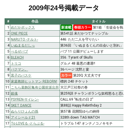
2009年24号掲載データ
#
作品
タイトル
1
めだかボックス
新連載
巻頭カラー
第1箱 「生徒会を執行
2
ONE PIECE
第541話 未だかつてナッシブル
3
NARUTO -ナルト-
446: ただ二人を守りたい
4
いぬまるだしっ
第36回 「いぬまるくんの出会いと別れ」
5
べるぜバブ
バブ 11 公園デビューします
6
BLEACH
356. Tyrant of Skulls
7
トリコ
グルメ 48 最悪の遭遇!!
8
バクマン。
36ページ 沈黙と宴
9
黒子のバスケ
カラー
第20Q 大丈夫です
10
家庭教師ヒットマン REBORN!
標的 240 チケット
11
こちら葛飾区亀有公園前派出所
大江戸三社祭の巻
12
銀魂
第259訓 チャランポランな奴程怒ると恐い
13
PSYREN-サイレン-
CALL.69 “転生の日 2”
14
SKET DANCE
第88話 Happy Rebirthday 2
15
ぬらりひょんの孫
第57幕 花開院ゆらの納得
16
アイシールド21
328th down TAG MATCH
17
To LOVEる -とらぶる-
トラブル 147 オンナノコノキモチ