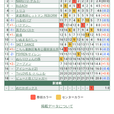
2
-
NARUTO -ナルト-
3
3
2
1
2
2
3
3
2.4
(±0.0)
3
-
BLEACH
8
6
4
5
1
4
2
6
4.5
(+0.6)
4
-
トリコ
5
4
3
6
4
3
5
7
4.6
(-0.2)
5
-
家庭教師ヒットマン REBORN!
4
9
8
3
5
5
9
10
6.6
(+0.6)
6
-1
↑
べるぜバブ
11
7
7
4
6
7
10
5
7.1
(-0.5)
7
+1
↓
バクマン。
1
13
14
12
8
1
7
8
8.0
(+0.5)
8
-1
↑
黒子のバスケ
13
16
6
8
7
9
4
9
9.0
(-0.6)
9
+1
↓
銀魂
12
5
5
7
11
10
14
12
9.5
(+0.2)
10
-
いぬまるだしっ
16
12
12
9
12
6
6
4
9.6
(-1.4)
11
-1
↑
SKET DANCE
18
8
9
11
10
13
11
14
11.8
(-0.5)
12
+1
↓
こちら葛飾区亀有公園前派出所
14
1
15
15
15
12
12
11
11.9
(-0.2)
13
-2
↑
PSYREN-サイレン-
19
15
11
10
9
15
15
13
13.4
(-0.4)
14
-
ぬらりひょんの孫
6
14
13
16
16
16
16
15
14.0
(+1.0)
15
+2
↓
フープメン
7
10
10
14
18
19
19
18
14.4
(+1.5)
16
-
アイシールド21
15
18
17
19
13
17
13
16
16.0
(-0.4)
17
-
To LOVEる -とらぶる-
20
20
20
20
20
20
18
17
19.4
(+0.8)
18
-
ピューと吹く!ジャガー
21
21
21
21
21
21
21
19
20.8
(-0.2)
新連載
-
-
めだかボックス
-
-
-
-
-
-
-
1
1.0
巻頭カラー
センターカラー
掲載データについて