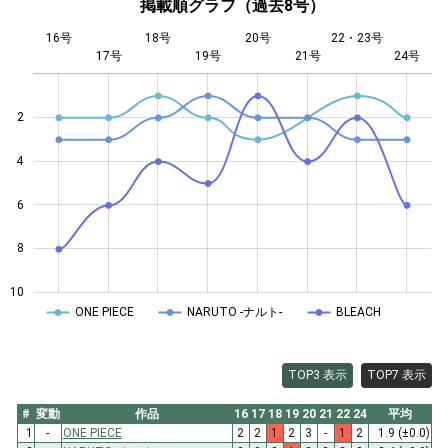
掲載順グラフ（過去8号）
16号
18号
20号
22・23号
17号
19号
L
21号
24号
2
4
10
6
8
10
ONE PIECE
NARUTO -ナルト-
BLEACH
TOP3 表示
TOP7 表示
#
変動
作品
16
17
18
19
20
21
22
24
平均
1
-
ONE PIECE
2
2
1
2
3
-
1
2
1.9
(±0.0)