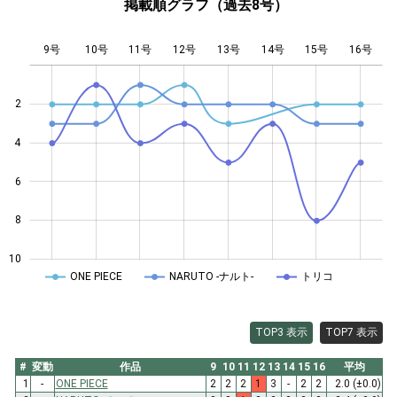
掲載順グラフ（過去8号）
9号
10号
11号
12号
L
13号
14号
15号
16号
2
4
10
6
8
10
ONE PIECE
NARUTO -ナルト-
トリコ
TOP3 表示
TOP7 表示
#
変動
作品
9
10
11
12
13
14
15
16
平均
1
-
ONE PIECE
2
2
2
1
3
-
2
2
2.0
(±0.0)