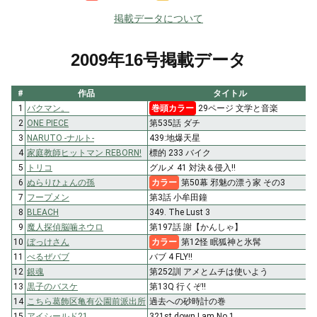
掲載データについて
2009年16号掲載データ
#
作品
タイトル
1
バクマン。
巻頭カラー
29ページ 文学と音楽
2
ONE PIECE
第535話 ダチ
3
NARUTO -ナルト-
439:地爆天星
4
家庭教師ヒットマン REBORN!
標的 233 バイク
5
トリコ
グルメ 41 対決＆侵入!!
6
ぬらりひょんの孫
カラー
第50幕 邪魅の漂う家 その3
7
フープメン
第3話 小牟田鐘
8
BLEACH
349. The Lust 3
9
魔人探偵脳噛ネウロ
第197話 謝【かんしゃ】
10
ぼっけさん
カラー
第12怪 眠狐神と氷髯
11
べるぜバブ
バブ 4 FLY!!
12
銀魂
第252訓 アメとムチは使いよう
13
黒子のバスケ
第13Q 行くぞ!!
14
こちら葛飾区亀有公園前派出所
過去への砂時計の巻
15
アイシールド21
321st down I am No.1