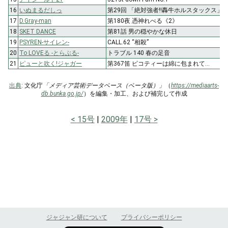
16
いぬまるだしっ
第29回 「絶対強者!!轟牛ホルスタックス」
17
D.Gray-man
第180夜 憑神れべる《2》
18
SKET DANCE
第81話 男の穏やかな休日
19
PSYREN-サイレン-
CALL.62 “相殺”
20
To LOVEる -とらぶる-
トラブル 140 春の足音
21
ピューと吹く!ジャガー
第367笛 ピコティーは綿に包まれて…
出典
: 文化庁
「メディア芸術データベース（ベータ版）」
（
https://mediaarts-
db.bunka.go.jp/
）を編集・加工、および補完して作成
15号
2009年
17号
ジャジャン研について
プライバシーポリシー