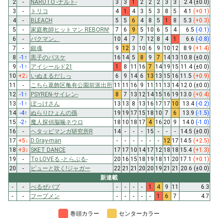
2
-
NARUTO -ナルト-
3
3
1
2
2
2
3
3
2.4
(±0.0)
3
-
トリコ
4
1
4
3
5
3
8
5
4.1
(+0.1)
4
-
BLEACH
5
5
6
4
8
5
1
8
5.3
(+0.3)
5
-
家庭教師ヒットマン REBORN!
7
6
9
5
10
6
5
4
6.5
(-0.1)
6
-
バクマン。
10
4
7
7
12
8
4
1
6.6
(-0.8)
7
-
銀魂
9
12
3
10
6
9
10
12
8.9
(+1.4)
8
-1
↑
黒子のバスケ
16
14
5
8
9
7
14
13
10.8
(±0.0)
9
-1
↑
アイシールド21
1
8
11
16
7
14
19
15
11.4
(±0.0)
10
+2
↓
いぬまるだしっ
6
9
14
6
13
13
15
16
11.5
(+0.9)
11
-
こちら葛飾区亀有公園前派出所
11
11
16
9
11
11
13
14
12.0
(±0.0)
12
-1
↑
PSYREN-サイレン-
8
7
13
12
14
15
16
19
13.0
(+0.4)
13
-1
↑
ぼっけさん
13
13
8
13
16
17
17
10
13.4
(-0.2)
14
-4
↑
ぬらりひょんの孫
19
19
17
15
18
10
7
6
13.9
(-1.5)
15
-2
↑
魔人探偵脳噛ネウロ
18
10
18
17
4
16
20
9
14.0
(-1.0)
16
-
ヘタッピマンガ研究所R
14
-
-
-
15
-
-
-
14.5
(±0.0)
17
+5
↓
D.Gray-man
-
-
-
-
-
-
12
17
14.5
(+2.5)
18
+3
↓
SKET DANCE
17
17
10
14
17
12
18
18
15.4
(+1.3)
19
-
To LOVEる -とらぶる-
20
16
15
18
19
18
11
20
17.1
(+0.1)
20
-
ピューと吹く!ジャガー
22
21
21
20
20
19
21
21
20.6
(±0.0)
新連載
-
-
べるぜバブ
-
-
-
-
1
4
9
11
6.3
-
-
フープメン
-
-
-
-
-
1
6
7
4.7
巻頭カラー
センターカラー