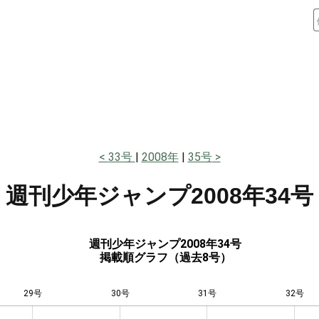
33号
2008年
35号
週刊少年ジャンプ
2008年34号
週刊少年ジャンプ2008年34号
掲載順グラフ（過去8号）
29号
30号
L
31号
32号