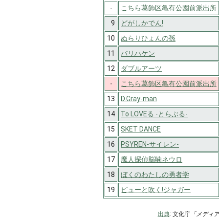
-
こちら葛飾区亀有公園前派出所
9
どがしかでん!
10
ぬらりひょんの孫
11
バリハケン
12
ダブルアーツ
-
こちら葛飾区亀有公園前派出所
13
D.Gray-man
14
To LOVEる -とらぶる-
15
SKET DANCE
16
PSYREN-サイレン-
17
魔人探偵脳噛ネウロ
18
ぼくのわたしの勇者学
19
ピューと吹く!ジャガー
出典
: 文化庁
「メディ