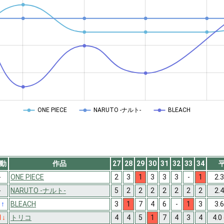
ONE PIECE
NARUTO -ナルト-
BLEACH
動
作品
27
28
29
30
31
32
33
34
-
ONE PIECE
2
3
1
3
3
3
-
1
2.
-
NARUTO -ナルト-
5
2
2
2
2
2
2
2
2.
1
↑
BLEACH
3
1
7
4
6
-
1
3
3.
1
↓
トリコ
4
4
5
1
7
4
3
4
4.0