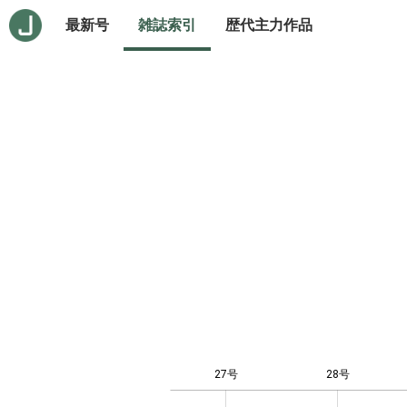
最新号
雑誌索引
歴代主力作品
27号
28号
10
-4
-2
-1
0
1
3
5