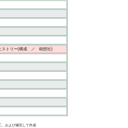
ヒストリー(構成 ／ 樹想社)
工、および補完して作成