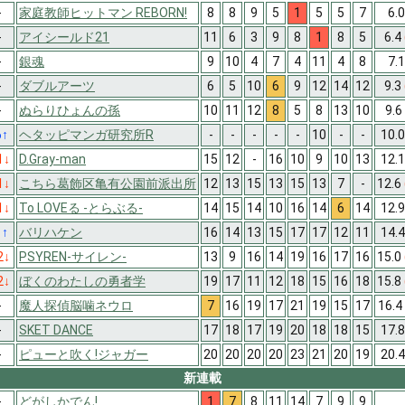
-
家庭教師ヒットマン REBORN!
8
8
9
5
1
5
5
7
6.
-
アイシールド21
11
6
3
9
8
1
8
5
6.4
-
銀魂
9
10
4
7
4
11
4
8
7.
-
ダブルアーツ
6
5
10
6
9
12
14
12
9.3
-
ぬらりひょんの孫
10
11
12
8
5
8
13
10
9.6
6
↑
ヘタッピマンガ研究所R
-
-
-
-
-
10
-
-
10.
1
↓
D.Gray-man
15
12
-
16
10
9
10
13
12.
1
↓
こちら葛飾区亀有公園前派出所
12
13
15
13
15
13
7
-
12.6
1
↓
To LOVEる -とらぶる-
14
15
14
10
16
14
6
14
12.
1
↑
バリハケン
16
14
13
15
17
17
12
11
14.
2
↓
PSYREN-サイレン-
13
9
16
14
19
16
17
16
15.0
2
↓
ぼくのわたしの勇者学
19
17
11
12
18
15
16
18
15.8
-
魔人探偵脳噛ネウロ
7
16
19
17
21
19
15
17
16.4
-
SKET DANCE
17
18
17
19
20
18
18
15
17.
-
ピューと吹く!ジャガー
20
20
20
20
23
21
20
19
20.
新連載
-
どがしかでん!
1
7
8
11
14
7
9
9