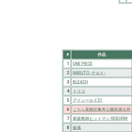
#
作品
1
ONE PIECE
2
NARUTO -ナルト-
3
BLEACH
4
トリコ
5
アイシールド21
6
こちら葛飾区亀有公園前派出所
7
家庭教師ヒットマン REBORN!
8
銀魂