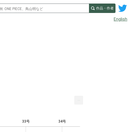
作品・作者
English
...
33号
34号