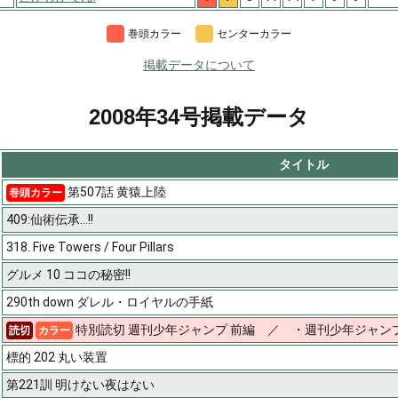
巻頭カラー
センターカラー
掲載データについて
2008年34号掲載データ
タイトル
第507話 黄猿上陸
巻頭カラー
409:仙術伝承…!!
318. Five Towers / Four Pillars
グルメ 10 ココの秘密!!
290th down ダレル・ロイヤルの手紙
特別読切 週刊少年ジャンプ 前編 ／ ・週刊少年ジャンプ
読切
カラー
標的 202 丸い装置
第221訓 明けない夜はない