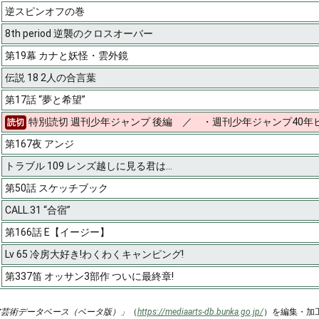
逆スピンオフの巻
8th period 逆襲のクロスオーバー
第19幕 カナと妖怪・雲外鏡
伝説 18 2人の合言葉
第17話 “夢と希望”
特別読切 週刊少年ジャンプ 後編 ／ ・週刊少年ジャンプ40年
読切
第167夜 アンジ
トラブル 109 レンズ越しに見る君は…
第50話 スケッチブック
CALL.31 “合宿”
第166話 E【イージー】
Lv 65 冷房大好き!わくわくキャンピング!
第337笛 オッサン3部作 ついに最終章!
ア芸術データベース（ベータ版）」
（
https://mediaarts-db.bunka.go.jp/
）を編集・加