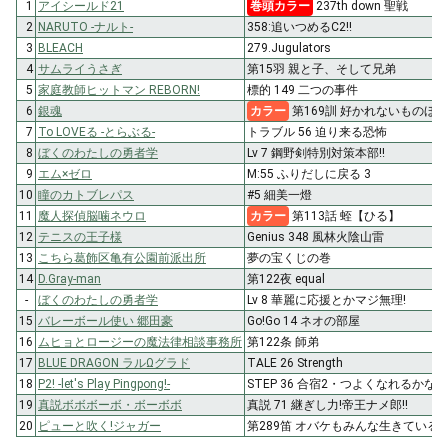
1
アイシールド21
巻頭カラー
237th down 聖戦
2
NARUTO -ナルト-
358:追いつめるC2!!
3
BLEACH
279.Jugulators
4
サムライうさぎ
第15羽 親と子、そして兄弟
5
家庭教師ヒットマン REBORN!
標的 149 二つの事件
6
銀魂
カラー
第169訓 好かれないものほ
7
To LOVEる -とらぶる-
トラブル 56 迫り来る恐怖
8
ぼくのわたしの勇者学
Lv 7 鋼野剣特別対策本部!!
9
エム×ゼロ
M:55 ふりだしに戻る 3
10
瞳のカトブレパス
#5 細美一燈
11
魔人探偵脳噛ネウロ
カラー
第113話 蛭【ひる】
12
テニスの王子様
Genius 348 風林火陰山雷
13
こちら葛飾区亀有公園前派出所
夢の宝くじの巻
14
D.Gray-man
第122夜 equal
-
ぼくのわたしの勇者学
Lv 8 華麗に応援とかマジ無理!
15
バレーボール使い 郷田豪
Go!Go 14 ネオの部屋
16
ムヒョとロージーの魔法律相談事務所
第122条 師弟
17
BLUE DRAGON ラルΩグラド
TALE 26 Strength
18
P2! -let's Play Pingpong!-
STEP 36 合宿2・つよくなれるかな
19
真説ボボボーボ・ボーボボ
真説 71 継ぎし力!帝王ナメ郎!!
20
ピューと吹く!ジャガー
第289笛 オバケもみんな生きている