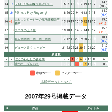
14.6
14
-1
↑
BLUE DRAGON ラルΩグラド
15
7
12
13
17
19
17
17
(±0.0)
14.9
15
-2
↑
P2! -let's Play Pingpong!-
18
20
20
9
14
13
7
18
(-0.4)
ムヒョとロージーの魔法律相談事
15.0
16
+3
↓
13
19
17
10
15
12
18
16
務所
(+1.2)
15.6
17
+3
↓
テニスの王子様
19
18
16
14
-
14
16
12
(+1.0)
18.1
18
-
真説ボボボーボ・ボーボボ
17
12
18
20
19
20
20
19
(-0.2)
21.0
19
-
ピューと吹く!ジャガー
21
22
22
21
20
21
21
20
(-0.3)
新連載
-
-
ぼくのわたしの勇者学
-
-
1
7
6
9
10
8
6.8
-
-
瞳のカトブレパス
-
-
-
1
11
6
12
10
8.0
巻頭カラー
センターカラー
掲載データについて
2007年29号掲載データ
#
作品
タイトル