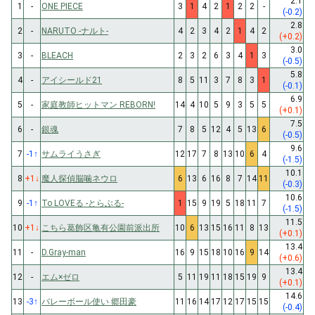
2.1
1
-
ONE PIECE
3
1
4
2
1
2
2
-
(-0.2)
2.8
2
-
NARUTO -ナルト-
4
2
3
4
2
1
4
2
(+0.2)
3.0
3
-
BLEACH
2
3
2
6
3
4
1
3
(-0.5)
5.8
4
-
アイシールド21
8
5
11
3
7
8
3
1
(-0.1)
6.9
5
-
家庭教師ヒットマン REBORN!
14
4
10
5
9
3
5
5
(+0.1)
7.5
6
-
銀魂
7
8
5
12
4
5
13
6
(-0.5)
9.6
7
-1
↑
サムライうさぎ
12
17
7
8
13
10
6
4
(-1.5)
10.1
8
+1
↓
魔人探偵脳噛ネウロ
6
13
6
16
8
7
14
11
(-0.3)
10.6
9
-1
↑
To LOVEる -とらぶる-
1
15
9
19
5
18
11
7
(-1.5)
11.5
10
+1
↓
こちら葛飾区亀有公園前派出所
10
6
13
15
16
11
8
13
(+0.1)
13.4
11
-
D.Gray-man
16
9
15
18
10
16
9
14
(+0.6)
13.4
12
-
エム×ゼロ
5
11
19
11
18
15
19
9
(+0.1)
14.6
13
-3
↑
バレーボール使い 郷田豪
11
16
14
17
12
17
15
15
(-0.4)