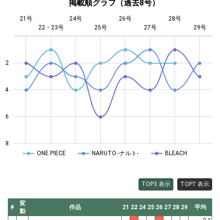
掲載順グラフ（過去8号）
21号
24号
26号
28号
22・23号
25号
L
27号
29号
2
4
4
6
8
ONE PIECE
NARUTO -ナルト-
BLEACH
TOP3 表示
TOP7 表示
変
#
作品
21
22
24
25
26
27
28
29
平均
動