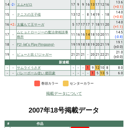
13.6
14
-2
↑
エム×ゼロ
17
9
9
16
13
17
12
16
(+0.1)
14.0
15
-
テニスの王子様
13
12
-
8
14
19
-
18
(+0.8)
14.0
16
+2
↓
太臓もて王サーガ
5
17
17
17
7
18
11
20
(+1.1)
ムヒョとロージーの魔法律相談事
14.5
17
-
11
16
16
14
18
10
20
11
務所
(-0.8)
19.1
18
-
P2! -let's Play Pingpong!-
19
19
18
18
19
20
21
19
(±0.0)
21.0
19
-
ピューと吹く!ジャガー
21
21
21
-
20
21
22
21
(±0.0)
新連載
-
-
サムライうさぎ
-
-
-
1
9
12
10
8
8.0
-
-
バレーボール使い 郷田豪
-
-
-
-
1
5
13
5
6.0
巻頭カラー
センターカラー
掲載データについて
2007年18号掲載データ
#
作品