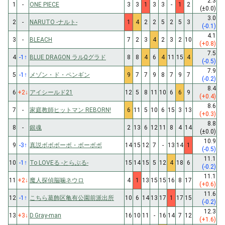
2.3
1
-
ONE PIECE
3
3
1
3
3
-
1
2
(±0.0)
3.0
2
-
NARUTO -ナルト-
1
4
2
2
5
2
5
3
(-0.1)
4.1
3
-
BLEACH
7
2
3
4
2
3
2
10
(+0.8)
7.5
4
-1
↑
BLUE DRAGON ラルΩグラド
8
8
4
6
4
11
15
4
(-0.5)
7.9
5
-1
↑
メゾン・ド・ペンギン
9
7
7
9
8
7
9
7
(-0.2)
8.4
6
+2
↓
アイシールド21
12
5
8
11
10
6
6
9
(+0.4)
8.6
7
-
家庭教師ヒットマン REBORN!
6
11
5
10
6
15
3
13
(+0.3)
8.8
8
-
銀魂
2
13
6
12
11
8
4
14
(±0.0)
10.9
9
-3
↑
真説ボボボーボ・ボーボボ
14
15
12
7
-
13
14
1
(-0.5)
11.1
10
-1
↑
To LOVEる -とらぶる-
15
14
15
5
12
4
18
6
(-0.2)
11.1
11
+2
↓
魔人探偵脳噛ネウロ
4
1
13
15
15
16
8
17
(+0.6)
11.6
12
-1
↑
こちら葛飾区亀有公園前派出所
10
6
14
13
17
1
17
15
(-0.2)
12.3
13
+3
↓
D.Gray-man
16
10
11
-
16
14
7
12
(+1.6)