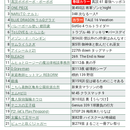
1
真説ボボボーボ・ボーボボ
巻頭カラー
真説 61 最強ヘッポコ丸!
2
ONE PIECE
第450話 将軍ゾンビnight
3
NARUTO -ナルト-
348:次なる一人!!
4
BLUE DRAGON ラルΩグラド
カラー
TALE 16 Vexation
5
バレーボール使い 郷田豪
Go!Go 4 ウルトライダー
6
To LOVEる -とらぶる-
トラブル 46 ドッキリ❤バースデイ
7
メゾン・ド・ペンギン
第56回 僕以外のJ作家はみんなオシ
8
サムライうさぎ
第5羽 御神体と飲んだくれ巫女
9
アイシールド21
227th down タッグマッチ
10
BLEACH
269. The End is Near
11
ムヒョとロージーの魔法律相談事務所
第112条 奥の手
12
D.Gray-man
第113夜 破壊的シープ
13
家庭教師ヒットマン REBORN!
標的 139 野宿
14
銀魂
第159訓 掟は破るためにこそある
15
こちら葛飾区亀有公園前派出所
新東京マラソンの巻
16
エム×ゼロ
M:45 クラスマッチ 9
17
魔人探偵脳噛ネウロ
第103話 裏【うらづけ】
18
テニスの王子様
Genius 339 1球勝負の行方
19
P2! -let's Play Pingpong!-
STEP 26 梅雨来たりなば
20
太臓もて王サーガ
第82章 ハイスクール!奇縁組
21
ピューと吹く!ジャガー
第279笛 まるごと一冊アレ祭り