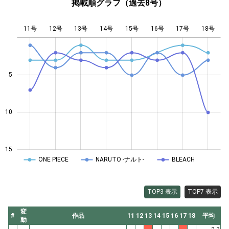
掲載順グラフ（過去8号）
11号
12号
13号
14号
L
15号
16号
17号
18号
5
10
10
15
ONE PIECE
NARUTO -ナルト-
BLEACH
TOP3 表示
TOP7 表示
変
#
作品
11
12
13
14
15
16
17
18
平均
動