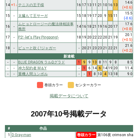
14.6
14
+1
↓
テニスの王子様
16
17
13
11
21
10
16
13
(+0.6)
15.5
15
-
太臓もて王サーガ
15
18
19
17
20
9
15
11
(-0.6)
ムヒョとロージーの魔法律相談事
17.6
16
-
14
16
18
21
19
16
20
17
務所
(+0.8)
20.1
17
-
P2! -let's Play Pingpong!-
18
19
20
22
22
20
21
19
(+0.5)
21.6
18
-
ピューと吹く!ジャガー
-
20
21
23
23
21
22
21
(+0.2)
新連載
-
-
BLUE DRAGON ラルΩグラド
1
9
9
13
8
11
9
8
8.5
-
-
神力契約者 M＆Y
-
1
6
14
6
14
19
20
11.4
-
-
重機人間ユンボル
-
-
1
8
10
4
13
18
9.0
巻頭カラー
センターカラー
掲載データについて
2007年10号掲載データ
#
作品
1
D.Gray-man
巻頭カラー
第106夜 crimson shake