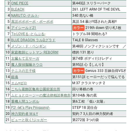
2
ONE PIECE
第443話 スリラーバーク
3
BLEACH
261. LEFT ARM OF THE DEVIL
4
NARUTO -ナルト-
340:危ない橋
5
真説ボボボーボ・ボーボボ
真説 54 暴け!!隠された真相!!
6
アイシールド21
カラー
219th down 切り札1枚
7
To LOVEる -とらぶる-
トラブル38 闇晴れる?
8
BLUE DRAGON ラルΩグラド
TALE 8 Glasses
9
メゾン・ド・ペンギン
第48回 ノンフィクションです ／
10
家庭教師ヒットマン REBORN!
標的 131 怒り
11
太臓もて王サーガ
第74章 ボディだけレディ
12
魔人探偵脳噛ネウロ
第95話 心【しんり】
13
テニスの王子様
カラー
Genius 333 百錬自得VS才
14
銀魂
第151訓 ヒーローだって悩んでる
15
エム×ゼロ
M:37 クラスマッチ 2
16
こちら葛飾区亀有公園前派出所
回り将棋の巻
17
ムヒョとロージーの魔法律相談事務所
第104条 海の底
18
重機人間ユンボル
第6工程 「低い太陽」
19
P2! -let's Play Pingpong!-
STEP 18 泥仕合
20
神力契約者 M＆Y
契約 7 3人目の神力契約者
21
ピューと吹く!ジャガー
第272笛 3つの袋