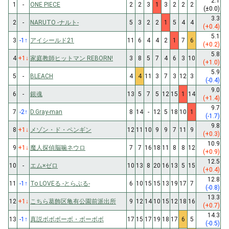
2.1
1
-
ONE PIECE
2
2
3
1
3
2
2
2
(±0.0)
3.3
2
-
NARUTO -ナルト-
5
3
2
2
1
5
4
4
(+0.4)
5.1
3
-1
↑
アイシールド21
11
6
4
4
2
1
7
6
(+0.2)
5.8
4
+1
↓
家庭教師ヒットマン REBORN!
3
8
5
7
4
6
3
10
(+1.0)
5.9
5
-
BLEACH
4
4
11
3
7
3
12
3
(-0.4)
9.0
6
-
銀魂
13
5
7
5
12
15
1
14
(+1.4)
9.7
7
-2
↑
D.Gray-man
8
14
-
12
5
18
10
1
(-1.7)
9.8
8
+1
↓
メゾン・ド・ペンギン
12
11
10
9
9
7
11
9
(+0.3)
10.9
9
+1
↓
魔人探偵脳噛ネウロ
7
7
16
18
11
8
8
12
(+0.9)
12.5
10
-
エム×ゼロ
10
13
8
20
16
13
5
15
(+0.4)
12.8
11
-1
↑
To LOVEる -とらぶる-
6
10
15
15
13
19
17
7
(-0.8)
13.3
12
+1
↓
こちら葛飾区亀有公園前派出所
9
12
14
10
15
12
18
16
(+0.7)
14.3
13
-1
↑
真説ボボボーボ・ボーボボ
17
15
17
19
18
17
6
5
(-0.5)