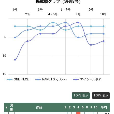
掲載順グラフ（過去8号）
1号
3号
6・7号
9号
2号
4・5号
L
8号
10号
5
10
10
15
ONE PIECE
NARUTO -ナルト-
アイシールド21
TOP3 表示
TOP7 表示
変
#
作品
1
2
3
4
6
8
9
10
平均
動