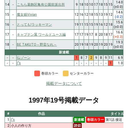
14.0
14
-
こちら葛飾区亀有公園前派出所
9
18
10
10
17
18
15
15
(±0.0)
14.6
15
-
魔女娘Vivian
12
16
12
18
15
13
19
12
(-0.2)
15.6
16
-
とっても!ラッキーマン
19
11
15
15
19
16
12
18
(±0.0)
16.6
17
-
キャプテン翼 ワールドユース編
17
17
19
17
8
20
18
17
(+0.3)
19.3
18
-
BE TAKUTO～野蛮なれ～
20
19
18
19
20
19
20
19
(±0.0)
新連載
-
-
仏ゾーン
1
8
7
2
9
8
9
11
6.9
-
-
I”s
-
-
-
-
-
-
-
1
1.0
巻頭カラー
センターカラー
掲載データについて
1997年19号掲載データ
#
作品
タイトル
1
I”s
新連載
巻頭カラー
第1話 接近
2
小人の作り方
読切