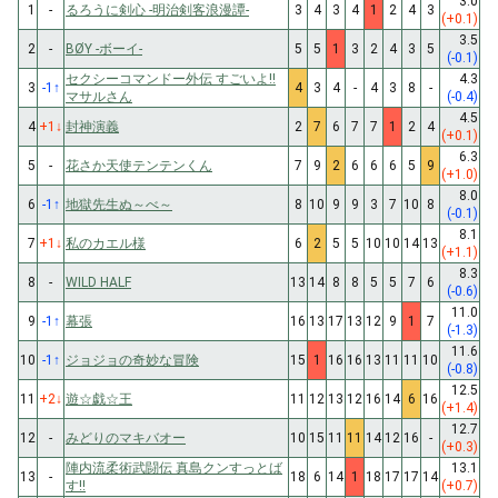
3.0
1
-
るろうに剣心 -明治剣客浪漫譚-
3
4
3
4
1
2
4
3
(+0.1)
3.5
2
-
BØY -ボーイ-
5
5
1
3
2
4
3
5
(-0.1)
セクシーコマンドー外伝 すごいよ!!
4.3
3
-1
↑
4
3
4
-
4
3
8
-
マサルさん
(-0.4)
4.5
4
+1
↓
封神演義
2
7
6
7
7
1
2
4
(+0.1)
6.3
5
-
花さか天使テンテンくん
7
9
2
6
6
6
5
9
(+1.0)
8.0
6
-1
↑
地獄先生ぬ～べ～
8
10
9
9
3
7
10
8
(-0.1)
8.1
7
+1
↓
私のカエル様
6
2
5
5
10
10
14
13
(+1.1)
8.3
8
-
WILD HALF
13
14
8
8
5
5
7
6
(-0.6)
11.0
9
-1
↑
幕張
16
13
17
13
12
9
1
7
(-1.3)
11.6
10
-1
↑
ジョジョの奇妙な冒険
15
1
16
16
13
11
11
10
(-0.8)
12.5
11
+2
↓
遊☆戯☆王
11
12
13
12
16
14
6
16
(+1.4)
12.7
12
-
みどりのマキバオー
10
15
11
11
14
12
16
-
(+0.3)
陣内流柔術武闘伝 真島クンすっとば
13.1
13
-
18
6
14
1
18
17
17
14
す!!
(+0.7)