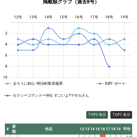
掲載順グラフ（過去8号）
12号
13号
14号
15号
L
16号
17号
18号
19号
2
4
10
6
8
10
るろうに剣心 -明治剣客浪漫譚-
BØY -ボーイ-
セクシーコマンドー外伝 すごいよ!!マサルさん
TOP3 表示
TOP7 表示
変
#
作品
12
13
14
15
16
17
18
19
平均
動