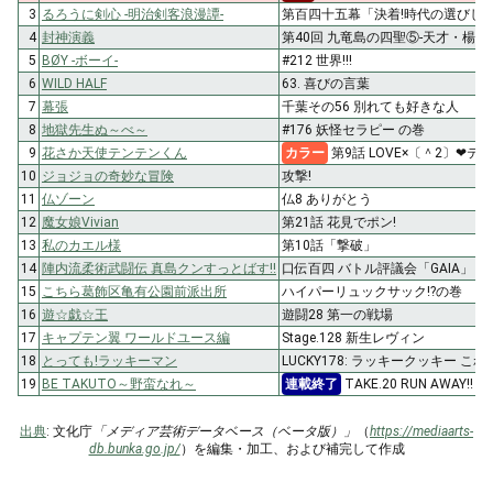
3
るろうに剣心 -明治剣客浪漫譚-
第百四十五幕「決着!時代の選びし
4
封神演義
第40回 九竜島の四聖⑤-天才・楊戩-
5
BØY -ボーイ-
#212 世界!!!
6
WILD HALF
63. 喜びの言葉
7
幕張
千葉その56 別れても好きな人
8
地獄先生ぬ～べ～
#176 妖怪セラピー の巻
9
花さか天使テンテンくん
カラー
第9話 LOVE×〔＾2〕❤テ
10
ジョジョの奇妙な冒険
攻撃!
11
仏ゾーン
仏8 ありがとう
12
魔女娘Vivian
第21話 花見でポン!
13
私のカエル様
第10話「撃破」
14
陣内流柔術武闘伝 真島クンすっとばす!!
口伝百四 バトル評議会「GAIA」
15
こちら葛飾区亀有公園前派出所
ハイパーリュックサック!?の巻
16
遊☆戯☆王
遊闘28 第一の戦場
17
キャプテン翼 ワールドユース編
Stage.128 新生レヴィン
18
とっても!ラッキーマン
LUCKY178: ラッキークッキー 
19
BE TAKUTO～野蛮なれ～
連載終了
TAKE.20 RUN AWAY!!
出典
: 文化庁
「メディア芸術データベース（ベータ版）」
（
https://mediaarts-
db.bunka.go.jp/
）を編集・加工、および補完して作成