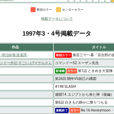
巻頭カラー
センターカラー
掲載データについて
1997年3・4号掲載データ
作品
タイトル
 -明治剣客浪漫譚-
第百三十一幕「宗次郎の過
巻頭カラー
ンドー外伝 すごいよ!!マサルさん
コマンドー52 スーザン先生
第1話 ときめき大冒険
新連載
カラー
第26回 聞仲VS妲己の構図
#198 SLASH!
遊闘14. エジプトから来た神（後編）
第6話 白きもの静かに降りつもる
No.16 Honeymoon
連載終了
カラー