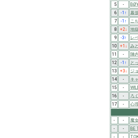
5
-
BØ
6
-1
↑
幕
7
-1
↑
こ
8
+2
↓
地
9
-3
↑
レベ
10
+1
↓
み
11
-
陣内
12
-1
↑
と
13
+3
↓
ジ
14
-
キ
15
-
WIL
16
-
ろく
17
-
心
-
-
魔女
-
-
BE
-
-
TO