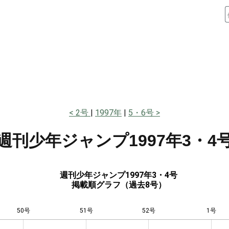
2号
1997年
5・6号
週刊少年ジャンプ
1997年3・4
週刊少年ジャンプ1997年3・4号
掲載順グラフ（過去8号）
50号
51号
L
52号
1号