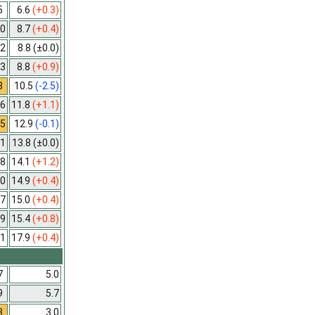
5
6.6
(+0.3)
0
8.7
(+0.4)
2
8.8
(±0.0)
3
8.8
(+0.9)
8
10.5
(-2.5)
6
11.8
(+1.1)
5
12.9
(-0.1)
1
13.8
(±0.0)
8
14.1
(+1.2)
0
14.9
(+0.4)
7
15.0
(+0.4)
9
15.4
(+0.8)
1
17.9
(+0.4)
7
5.0
9
5.7
3
3.0