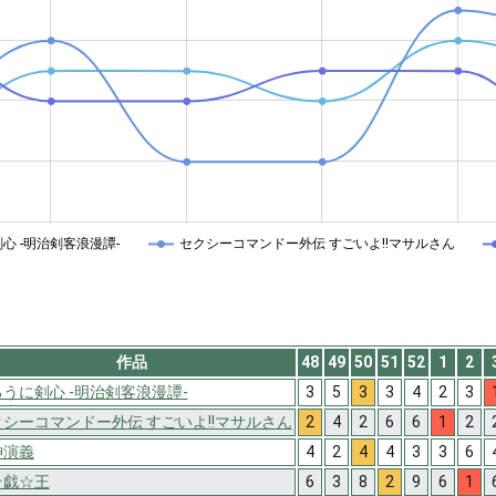
心 -明治剣客浪漫譚-
セクシーコマンドー外伝 すごいよ!!マサルさん
作品
48
49
50
51
52
1
2
うに剣心 -明治剣客浪漫譚-
3
5
3
3
4
2
3
シーコマンドー外伝 すごいよ!!マサルさん
2
4
2
6
6
1
2
神演義
4
2
4
4
3
3
6
☆戯☆王
6
3
8
2
9
6
1