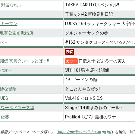
O～野蛮なれ～
TAKE.6 TAKUTOスペシャル!!
千葉その42 新検見川日記
ッキーマン
LUCKY:164 ラッキークッキー 大宇宙
亀有公園前派出所
ソルジャー サンタの巻
べ～
#162 サンタクロースっているんでし
読切
闘伝 真島クンすっとばす!!
口伝九十 どぶろーの実力
カラー
バオー
週刊101馬 有馬へ始動!!
49. ゴードンの顔
妙な冒険
とことんやるぜッ!
UES
Vol.416 ヒロトS.O.S
 ワールドユース編
Stage.114 血まみれのゴール!?
草薙葵
Profile4〔◯7〕最後のワナ
ア芸術データベース（ベータ版）」
（
https://mediaarts-db.bunka.go.jp/
）を編集・加