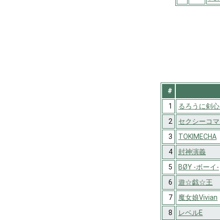
#
1
るろうに剣心
2
セクシーコマ
3
TOKIMECHA
4
封神演義
5
BØY -ボーイ-
6
遊☆戯☆王
7
魔女娘Vivian
8
レベルE