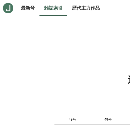
最新号
雑誌索引
歴代主力作品
48号
49号
10
-4
-2
-1
0
1
3