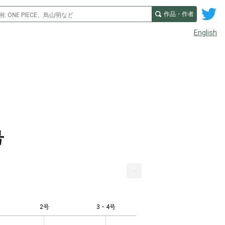
作品・作者
English
号
...
2号
3・4号