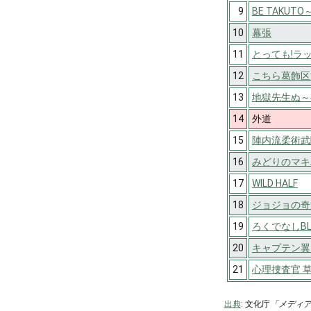
9
BE TAKUT
10
幕張
11
とっても!ラ
12
こちら葛飾区
13
地獄先生ぬ～
14
外道
15
陣内流柔術武
16
みどりのマキ
17
WILD HALF
18
ジョジョの奇
19
ろくでなしBL
20
キャプテン翼
21
心理捜査官 
出典
: 文化庁
「メディ