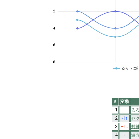
2
4
4
6
8
るろうに剣
#
変動
1
-
るろ
2
-1
↑
セク
3
+1
↓
封
4
-
遊