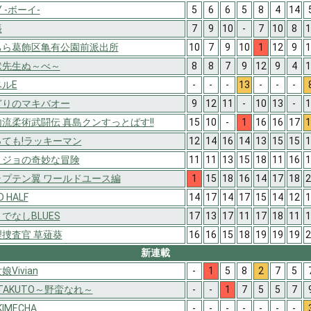
Y -ボーイ-
5
6
6
5
8
4
14
張
7
9
10
-
7
10
8
1
ちら葛飾区亀有公園前派出所
10
7
9
10
1
12
9
1
獄先生ぬ～べ～
8
8
7
9
12
9
4
1
ルE
-
-
-
13
-
-
-
どりのマキバオー
9
12
11
-
10
13
-
1
流柔術武闘伝 真島クンすっとばす!!
15
10
-
1
16
16
17
1
っても!ラッキーマン
12
14
16
14
13
15
15
1
ョジョの奇妙な冒険
11
11
13
15
18
11
16
1
ャプテン翼 ワールドユース編
1
15
18
16
14
17
18
2
D HALF
14
17
14
17
15
14
12
1
でなしBLUES
17
13
17
11
17
18
11
1
理捜査官 草薙葵
16
16
15
18
19
19
19
2
新連載
娘Vivian
-
1
5
8
2
7
5
 TAKUTO～野蛮なれ～
-
-
1
7
5
5
7
KIMECHA
-
-
-
-
-
-
-