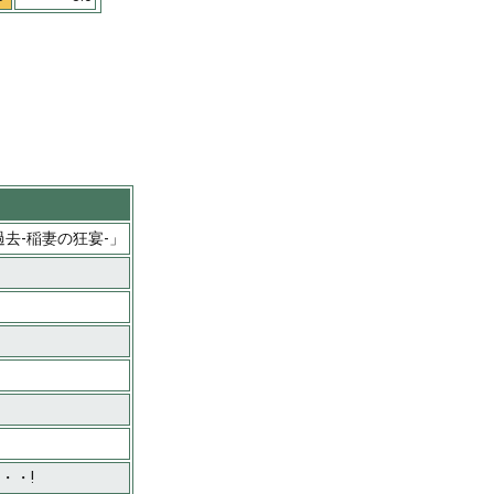
去-稲妻の狂宴-」
・・・!