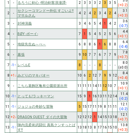
3.0
1
-
るろうに剣心 -明治剣客浪漫譚-
2
3
3
3
2
3
3
5
(+0.2)
セクシーコマンドー外伝 すごいよ!!
3.1
2
-
4
2
4
2
3
4
2
4
マサルさん
(+0.3)
3.6
3
-
封神演義
3
4
6
5
4
1
4
2
(-0.7)
4.4
4
-
BØY -ボーイ-
7
1
5
4
5
2
5
6
(+0.1)
6.4
5
-
地獄先生ぬ～べ～
6
8
8
6
1
6
8
8
(-0.4)
7.8
6
-
幕張
9
10
7
7
6
7
7
9
(+0.7)
8.0
7
-1
↑
レベルE
8
-
-
-
8
-
-
-
(±0.0)
8.4
8
+1
↓
みどりのマキバオー
10
6
2
12
7
9
9
12
(+0.4)
10.9
9
-
こちら葛飾区亀有公園前派出所
11
11
11
14
11
12
10
7
(+0.1)
11.4
10
-1
↑
とっても!ラッキーマン
15
9
1
16
13
11
12
14
(-0.2)
12.1
11
-1
↑
ジョジョの奇妙な冒険
5
15
17
11
19
8
11
11
(-0.2)
12.1
12
+2
↓
DRAGON QUEST ダイの大冒険
12
12
12
1
14
15
13
18
(+0.7)
陣内流柔術武闘伝 真島クンすっとば
13.8
13
-1
↑
13
18
13
8
17
16
15
10
す!!
(+0.3)