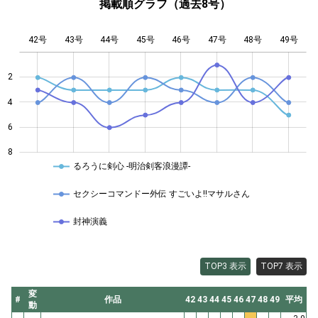
掲載順グラフ（過去8号）
42号
43号
44号
45号
L
46号
47号
48号
49号
2
4
4
6
8
るろうに剣心 -明治剣客浪漫譚-
セクシーコマンドー外伝 すごいよ!!マサルさん
封神演義
TOP3 表示
TOP7 表示
変
#
作品
42
43
44
45
46
47
48
49
平均
動