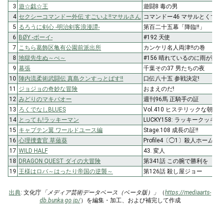
3
遊☆戯☆王
遊闘8 毒の男
4
セクシーコマンドー外伝 すごいよ!!マサルさん
コマンドー46 マサルとくす
5
るろうに剣心 -明治剣客浪漫譚-
第百二十五幕「降臨!!」
6
BØY -ボーイ-
#192 天使
7
こちら葛飾区亀有公園前派出所
カンケリ名人両津!!の巻
8
地獄先生ぬ～べ～
#156 晴れているのに雨が降
9
幕張
千葉その37 男たちの夜
10
陣内流柔術武闘伝 真島クンすっとばす!!
口伝八十五 参戦決定!
11
ジョジョの奇妙な冒険
おまえのだ!
12
みどりのマキバオー
週刊96馬 正騎手の証
13
ろくでなしBLUES
Vol.410 ヒステリックな朝
14
とっても!ラッキーマン
LUCKY158: ラッキークッ
15
キャプテン翼 ワールドユース編
Stage.108 成長の証!!
16
心理捜査官 草薙葵
Profile4〔◯1〕殺人ホーム
17
WILD HALF
43. 変人
18
DRAGON QUEST ダイの大冒険
第341話 この腕で勝利を
19
王様はロバ～はったり帝国の逆襲～
第126話 殺し屋ジョー
出典
: 文化庁
「メディア芸術データベース（ベータ版）」
（
https://mediaarts-
db.bunka.go.jp/
）を編集・加工、および補完して作成