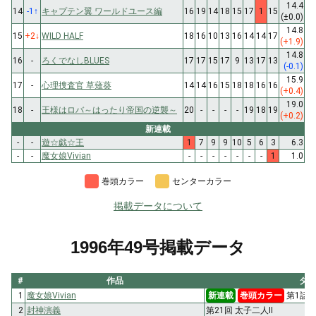
14.4
14
-1
↑
キャプテン翼 ワールドユース編
16
19
14
18
15
17
1
15
(±0.0)
14.8
15
+2
↓
WILD HALF
18
16
10
13
16
14
14
17
(+1.9)
14.8
16
-
ろくでなしBLUES
17
17
15
17
9
13
17
13
(-0.1)
15.9
17
-
心理捜査官 草薙葵
14
14
16
15
18
18
16
16
(+0.4)
19.0
18
-
王様はロバ～はったり帝国の逆襲～
20
-
-
-
-
19
18
19
(+0.2)
新連載
-
-
遊☆戯☆王
1
7
9
9
10
5
6
3
6.3
-
-
魔女娘Vivian
-
-
-
-
-
-
-
1
1.0
巻頭カラー
センターカラー
掲載データについて
1996年49号掲載データ
#
作品
タイ
1
魔女娘Vivian
新連載
巻頭カラー
第1話 
2
封神演義
第21回 太子二人Ⅱ