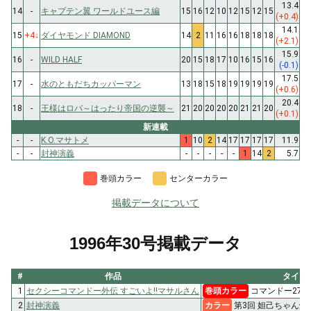
13.4
14
-
キャプテン翼 ワールドユース編
15
16
12
10
12
15
12
15
(+0.4)
14.1
15
+4
↓
ダイヤモンド DIAMOND
14
2
11
16
16
18
18
18
(+2.1)
15.9
16
-
WILD HALF
20
15
18
17
10
16
15
16
(-0.1)
17.5
17
-
水のともだちカッパーマン
13
18
15
18
19
19
19
19
(+0.6)
20.4
18
-
王様はロバ～はったり帝国の逆襲～
21
20
20
20
20
21
21
20
(+0.1)
新連載
-
-
K.O.マサトメ
1
10
2
14
17
17
17
17
11.9
-
-
封神演義
-
-
-
-
-
1
14
2
5.7
巻頭カラー
センターカラー
掲載データについて
1996年30号掲載データ
#
作品
タイト
1
セクシーコマンドー外伝 すごいよ!!マサルさん
巻頭カラー
コマンドー27 
2
封神演義
カラー
第3回 妲己ちゃん炮