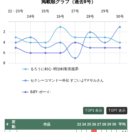
掲載順グラフ（過去8号）
22・23号
25号
27号
29号
24号
26号
L
28号
30号
2
4
4
6
8
るろうに剣心 -明治剣客浪漫譚-
セクシーコマンドー外伝 すごいよ!!マサルさん
BØY -ボーイ-
TOP3 表示
TOP7 表示
変
#
作品
22
24
25
26
27
28
29
30
平均
動