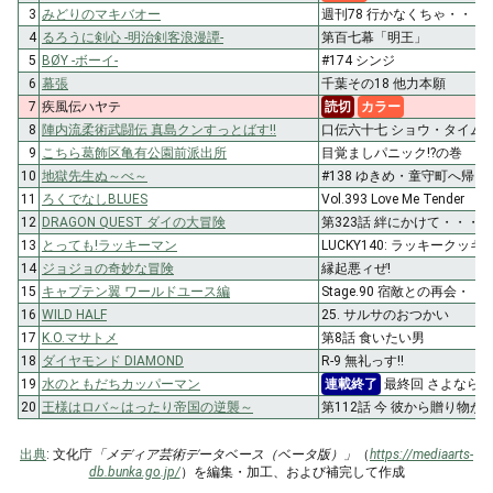
3
みどりのマキバオー
週刊78 行かなくちゃ・・・
4
るろうに剣心 -明治剣客浪漫譚-
第百七幕「明王」
5
BØY -ボーイ-
#174 シンジ
6
幕張
千葉その18 他力本願
7
疾風伝ハヤテ
読切
カラー
8
陣内流柔術武闘伝 真島クンすっとばす!!
口伝六十七 ショウ・タイム
9
こちら葛飾区亀有公園前派出所
目覚ましパニック!?の巻
10
地獄先生ぬ～べ～
#138 ゆきめ・童守町へ帰る
11
ろくでなしBLUES
Vol.393 Love Me Tender
12
DRAGON QUEST ダイの大冒険
第323話 絆にかけて・・・!
13
とっても!ラッキーマン
LUCKY140: ラッキークッ
14
ジョジョの奇妙な冒険
縁起悪ィぜ!
15
キャプテン翼 ワールドユース編
Stage.90 宿敵との再会・・・
16
WILD HALF
25. サルサのおつかい
17
K.O.マサトメ
第8話 食いたい男
18
ダイヤモンド DIAMOND
R-9 無礼っす!!
19
水のともだちカッパーマン
連載終了
最終回 さよなら
20
王様はロバ～はったり帝国の逆襲～
第112話 今 彼から贈り物が
出典
: 文化庁
「メディア芸術データベース（ベータ版）」
（
https://mediaarts-
db.bunka.go.jp/
）を編集・加工、および補完して作成