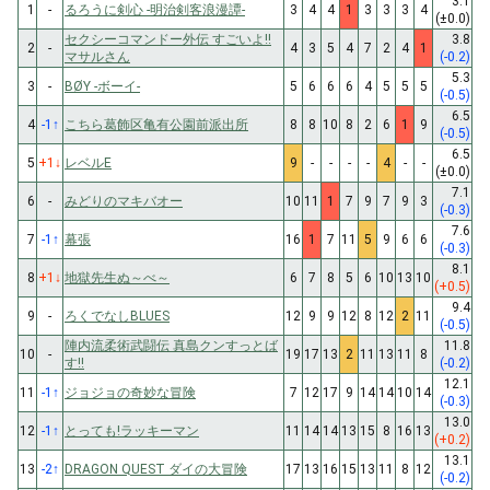
3.1
1
-
るろうに剣心 -明治剣客浪漫譚-
3
4
4
1
3
3
3
4
(±0.0)
セクシーコマンドー外伝 すごいよ!!
3.8
2
-
4
3
5
4
7
2
4
1
マサルさん
(-0.2)
5.3
3
-
BØY -ボーイ-
5
6
6
6
4
5
5
5
(-0.5)
6.5
4
-1
↑
こちら葛飾区亀有公園前派出所
8
8
10
8
2
6
1
9
(-0.5)
6.5
5
+1
↓
レベルE
9
-
-
-
-
4
-
-
(±0.0)
7.1
6
-
みどりのマキバオー
10
11
1
7
9
7
9
3
(-0.3)
7.6
7
-1
↑
幕張
16
1
7
11
5
9
6
6
(-0.3)
8.1
8
+1
↓
地獄先生ぬ～べ～
6
7
8
5
6
10
13
10
(+0.5)
9.4
9
-
ろくでなしBLUES
12
9
9
12
8
12
2
11
(-0.5)
陣内流柔術武闘伝 真島クンすっとば
11.8
10
-
19
17
13
2
11
13
11
8
す!!
(-0.2)
12.1
11
-1
↑
ジョジョの奇妙な冒険
7
12
17
9
14
14
10
14
(-0.3)
13.0
12
-1
↑
とっても!ラッキーマン
11
14
14
13
15
8
16
13
(+0.2)
13.1
13
-2
↑
DRAGON QUEST ダイの大冒険
17
13
16
15
13
11
8
12
(-0.2)