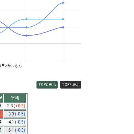
!!マサルさん
TOP3 表示
TOP7 表示
6
平均
3
3.3
(+0.3)
1
3.9
(-0.5)
4
4.1
(-0.5)
5
6.1
(-0.3)