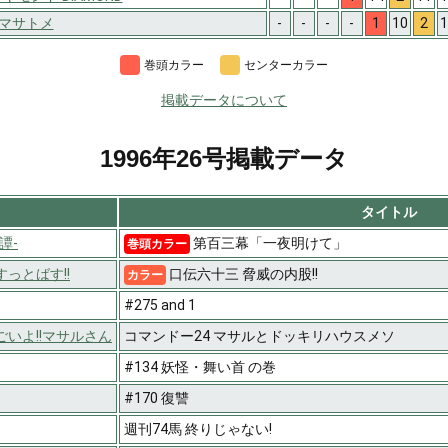
O.マサトメ
-
-
-
-
1
10
2
1
巻頭カラー
センターカラー
掲載データについて
1996年26号掲載データ
タイトル
譚-
第百三幕「一夜明けて」
巻頭カラー
っとばす!!
口伝六十三 脅威の内股!!
カラー
#275 and 1
いよ!!マサルさん
コマンドー24 マサルとドッキリハウスメソ
#134 妖怪・舞い首 の巻
#170 復讐
週刊74馬 終りじゃない!