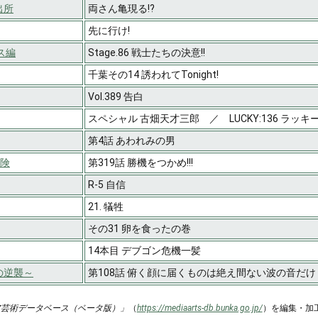
出所
両さん亀現る!?
先に行け!
ス編
Stage.86 戦士たちの決意!!
千葉その14 誘われてTonight!
Vol.389 告白
スペシャル 古畑天才三郎 ／ LUCKY:136 ラッ
第4話 あわれみの男
冒険
第319話 勝機をつかめ!!!
R-5 自信
21. 犠牲
その31 卵を食ったの巻
14本目 デブゴン危機一髪
の逆襲～
第108話 俯く顔に届くものは絶え間ない波の音だけ・
ア芸術データベース（ベータ版）」
（
https://mediaarts-db.bunka.go.jp/
）を編集・加