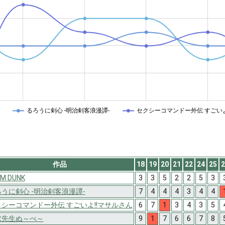
るろうに剣心 -明治剣客浪漫譚-
セクシーコマンドー外伝 すごいよ
作品
18
19
20
21
22
24
25
2
M DUNK
3
3
5
2
2
5
3
うに剣心 -明治剣客浪漫譚-
7
4
4
4
3
4
4
シーコマンドー外伝 すごいよ!!マサルさん
6
7
1
3
4
3
5
獄先生ぬ～べ～
9
1
7
6
6
7
8