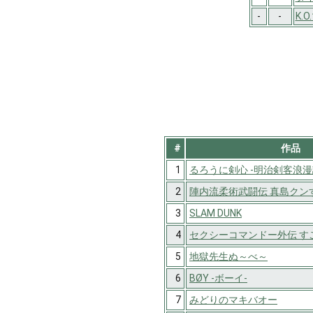
-
-
K.
#
作品
1
るろうに剣心 -明治剣客浪漫
2
陣内流柔術武闘伝 真島クンす
3
SLAM DUNK
4
セクシーコマンドー外伝 すご
5
地獄先生ぬ～べ～
6
BØY -ボーイ-
7
みどりのマキバオー