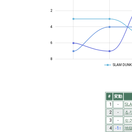
2
4
4
6
8
SLAM DUNK
#
変動
1
-
SLA
2
-
るろ
3
-
セク
4
-1
↑
地