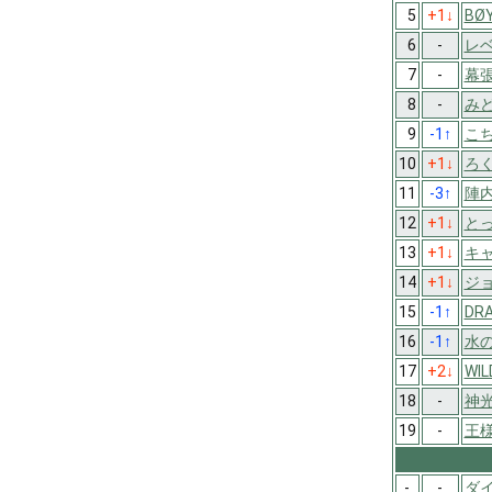
5
+1
↓
BØ
6
-
レベ
7
-
幕
8
-
み
9
-1
↑
こ
10
+1
↓
ろく
11
-3
↑
陣内
12
+1
↓
と
13
+1
↓
キ
14
+1
↓
ジ
15
-1
↑
DR
16
-1
↑
水
17
+2
↓
WIL
18
-
神
19
-
王
-
-
ダイ