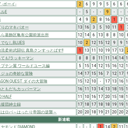
Y -ボーイ-
2
6
9
9
5
6
6
ルE
-
5
-
-
9
-
-
張
4
9
2
8
16
1
7
1
どりのマキバオー
13
16
3
5
10
11
1
ちら葛飾区亀有公園前派出所
12
14
6
13
8
8
10
でなしBLUES
10
2
12
15
12
9
9
1
流柔術武闘伝 真島クンすっとばす!!
1
13
11
10
19
17
13
っても!ラッキーマン
8
8
8
11
11
14
14
1
ャプテン翼 ワールドユース編
5
15
14
12
15
16
12
1
ョジョの奇妙な冒険
14
17
15
16
7
12
17
AGON QUEST ダイの大冒険
15
12
10
-
17
13
16
1
のともだちカッパーマン
16
11
13
14
13
18
15
1
D HALF
11
10
16
17
20
15
18
1
光援団紳士録
17
18
17
18
18
19
19
1
様はロバ～はったり帝国の逆襲～
20
20
18
19
21
20
20
2
新連載
ヤモンド DIAMOND
-
-
-
1
14
2
11
1