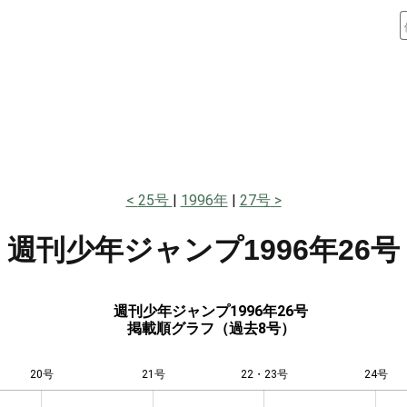
25号
1996年
27号
週刊少年ジャンプ
1996年26号
週刊少年ジャンプ1996年26号
掲載順グラフ（過去8号）
20号
21号
L
22・23号
24号