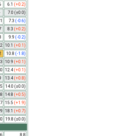
6
6.1
(+0.2)
-
7.0
(±0.0)
1
7.3
(-0.6)
7
8.3
(+0.2)
8
9.9
(-0.2)
2
10.1
(+0.1)
2
10.8
(-1.8)
3
10.9
(+0.1)
0
12.4
(+0.1)
9
13.4
(+0.8)
5
14.0
(±0.0)
8
14.8
(+0.5)
7
15.5
(+1.9)
9
18.1
(+0.7)
0
19.8
(±0.0)
6
8.8