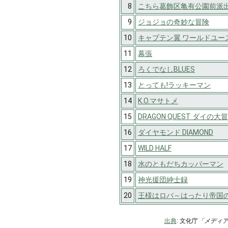
8
こちら葛飾区亀有公園前派
9
ジョジョの奇妙な冒険
10
キャプテン翼 ワールドユー
11
幕張
12
ろくでなしBLUES
13
とっても!ラッキーマン
14
K.O.マサトメ
15
DRAGON QUEST ダイの大
16
ダイヤモンド DIAMOND
17
WILD HALF
18
水のともだちカッパーマン
19
神光援団紳士録
20
王様はロバ～はったり帝国
出典
: 文化庁
「メディ