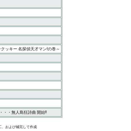
キークッキー 名探偵天才マン!の巻～
・・無人島狂詩曲 開始!!
工、および補完して作成