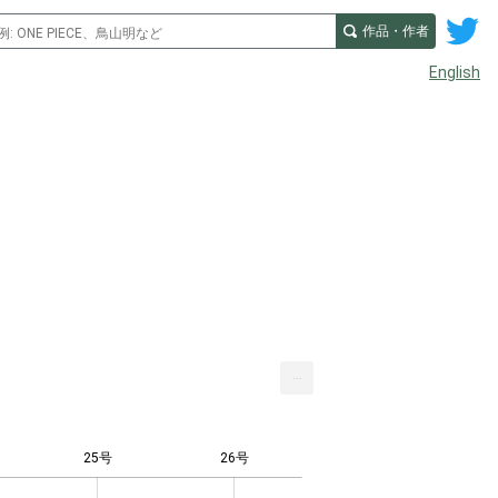
作品・作者
English
...
25号
26号