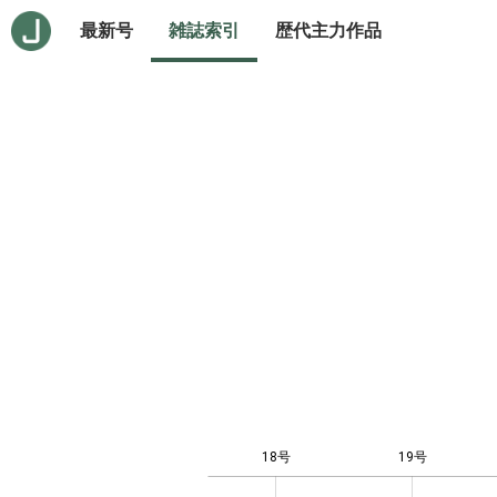
最新号
雑誌索引
歴代主力作品
18号
19号
10
-4
-2
-1
0
1
3
5